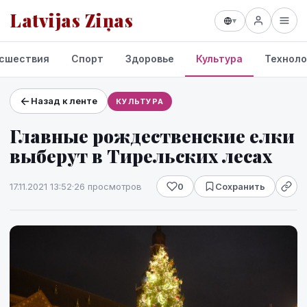
Latvijas Ziņas
▾
сшествия
Спорт
Здоровье
Культура
Техноло
Назад к ленте
КУЛЬТУРА
Проекты и сервисы
Главные рождественские елки
Прогноз погоды
выберут в Тирельских лесах
17.11.2021 13:52
·
26 просмотров
0
Сохранить