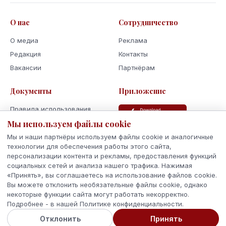
О нас
Сотрудничество
О медиа
Реклама
Редакция
Контакты
Вакансии
Партнёрам
Документы
Приложение
Правила использования
Политика
Мы используем файлы cookie
конфиденциальности
Мы и наши партнёры используем файлы cookie и аналогичные
Использование cookie
технологии для обеспечения работы этого сайта,
персонализации контента и рекламы, предоставления функций
Кодекс поведения и этики
социальных сетей и анализа нашего трафика. Нажимая
«Принять», вы соглашаетесь на использование файлов cookie.
Вы можете отклонить необязательные файлы cookie, однако
некоторые функции сайта могут работать некорректно.
Подробнее - в нашей Политике конфиденциальности.
© 2026 Latvijas Ziņas. Все права защищены.
Отклонить
Принять
Сделано с
в Латвии