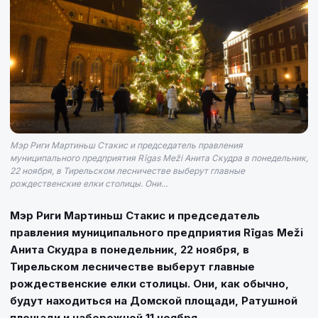
Мэр Риги Мартиньш Стакис и председатель правления
муниципального предприятия Rīgas Meži Анита Скудра в понедельник,
22 ноября, в Тирельском лесничестве выберут главные
рождественские елки столицы. Они...
Мэр Риги Мартиньш Стакис и председатель
правления муниципального предприятия Rīgas Meži
Анита Скудра в понедельник, 22 ноября, в
Тирельском лесничестве выберут главные
рождественские елки столицы. Они, как обычно,
будут находиться на Домской площади, Ратушной
площади и набережной 11 ноября.