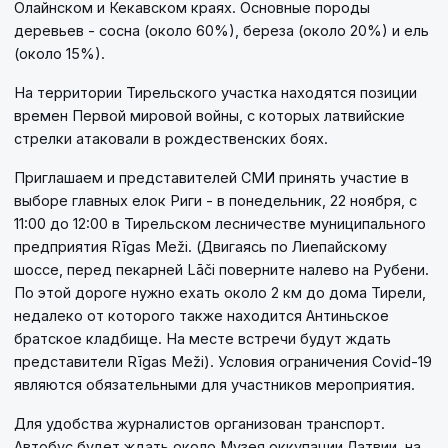
Олайнском и Кекавском краях. Основные породы
деревьев - сосна (около 60%), береза (около 20%) и ель
(около 15%).
На территории Тирельского участка находятся позиции
времен Первой мировой войны, с которых латвийские
стрелки атаковали в рождественских боях.
Приглашаем и представителей СМИ принять участие в
выборе главных елок Риги - в понедельник, 22 ноября, с
11:00 до 12:00 в Тирельском лесничестве муниципального
предприятия Rīgas Meži. (Двигаясь по Лиепайскому
шоссе, перед пекарней Lāči поверните налево на Рубени.
По этой дороге нужно ехать около 2 км до дома Тирели,
недалеко от которого также находится Антиньское
братское кладбище. На месте встречи будут ждать
представители Rīgas Meži). Условия ограничения Covid-19
являются обязательными для участников мероприятия.
Для удобства журналистов организован транспорт.
Автобус будет ждать около Музея оккупации Латвии, на