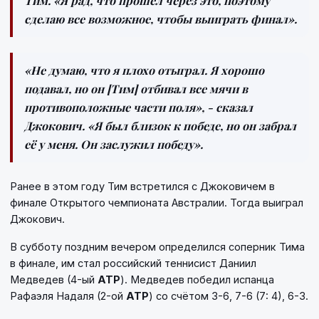
Тим.
«Я рад, что прошёл через это, поэтому
сделаю все возможное, чтобы выиграть финал».
«Не думаю, что я плохо отыграл. Я хорошо
подавал, но он [Тим] отбивал все мячи в
противоположные части поля»
, - сказал
Джокович.
«Я был близок к победе, но он забрал
её у меня. Он заслужил победу».
Ранее в этом году Тим встретился с Джоковичем в
финале Открытого чемпионата Австралии. Тогда выиграл
Джокович.
В субботу поздним вечером определился соперник Тима
в финале, им стал российский теннисист Даниил
Медведев (4-ый
ATP
). Медведев победил испанца
Рафаэля Надаля (2-ой
ATP
) со счётом 3-6, 7-6 (7: 4), 6-3.