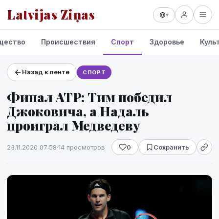
Latvijas Ziņas
▾
щество
Происшествия
Спорт
Здоровье
Куль
Назад к ленте
СПОРТ
Проекты и сервисы
Финал ATP: Тим победил
Прогноз погоды
Джоковича, а Надаль
проиграл Медведеву
23.11.2020 07:58
·
14 просмотров
0
Сохранить