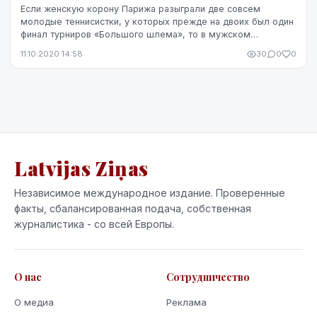
Если женскую корону Парижа разыграли две совсем
молодые теннисистки, у которых прежде на двоих был один
финал турниров «Большого шлема», то в мужском
титульном поединке сойдутся абсолютные легенды и п...
11.10.2020 14:58
30
0
0
Latvijas Ziņas
Независимое международное издание. Проверенные
факты, сбалансированная подача, собственная
журналистика - со всей Европы.
О нас
Сотрудничество
О медиа
Реклама