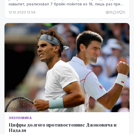
навылет, реализовал 7 брейк-пойнтов из 18, лишь раз при
этом проиграв гейм на своей подаче. ...
12.10.2020 13:58
15
0
0
ЭКОНОМИКА
Цифры долгого противостояние Джоковича и
Надаля