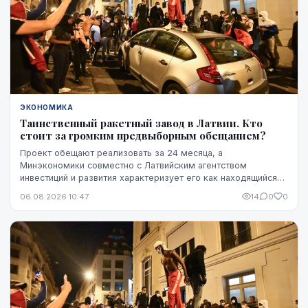
ЭКОНОМИКА
Таинственный ракетный завод в Латвии. Кто
стоит за громким предвыборным обещанием?
Проект обещают реализовать за 24 месяца, а
Минэкономики совместно с Латвийским агентством
инвестиций и развития характеризует его как находящийся
на "высокой стадии готовности". Однако публично не названы
06.08.2026 10:47
14
0
0
ни модель ракет, ни владелец технологий, ни
проектировщик завода. Неизвестно также, какая часть
необходимого финансирования уже обеспечена и на чем
основан прогноз экспорта.