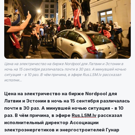
Цена на электричество на бирже Nordpool для Латвии и Эстонии в
ночь на 15 сентября различалась почти в 30 раз. А минувшей ночью
ситуация - в 10 раз. В чём причина, в эфире Rus.LSM.lv рассказал
исполни...
Цена на электричество на бирже Nordpool для
Латвии и Эстонии в ночь на 15 сентября различалась
почти в 30 раз. А минувшей ночью ситуация - в 10
раз. В чём причина, в эфире
Rus.LSM.lv
рассказал
исполнительный директор Ассоциации
электроэнергетиков и энергостроителей Гунар