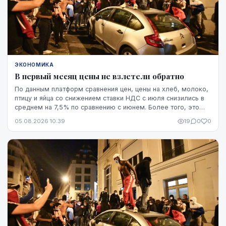
ЭКОНОМИКА
В первый месяц цены не взлетели обратно
По данным платформ сравнения цен, цены на хлеб, молоко,
птицу и яйца со снижением ставки НДС с июля снизились в
среднем на 7,5% по сравнению с июнем. Более того, это
снижение оказалось устойчивым, по крайней мере, на
05.08.2026 10:39
19
0
0
данный момент - до начала августа.