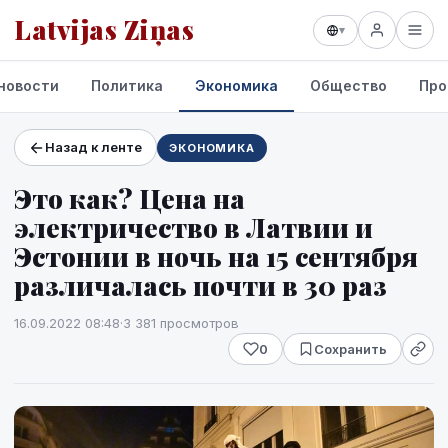
Latvijas Ziņas
▾
новости
Политика
Экономика
Общество
Про
Назад к ленте
ЭКОНОМИКА
Проекты и сервисы
Это как? Цена на
Прогноз погоды
электричество в Латвии и
Эстонии в ночь на 15 сентября
различалась почти в 30 раз
16.09.2022 08:48
·
3 381 просмотров
0
Сохранить