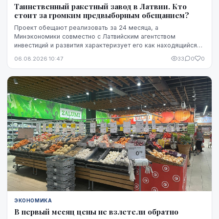
Таинственный ракетный завод в Латвии. Кто
стоит за громким предвыборным обещанием?
Проект обещают реализовать за 24 месяца, а
Минэкономики совместно с Латвийским агентством
инвестиций и развития характеризует его как находящийся
на "высокой стадии готовности". Однако публично не названы
06.08.2026 10:47
33
0
0
ни модель ракет, ни владелец технологий, ни
проектировщик завода. Неизвестно также, какая часть
необходимого финансирования уже обеспечена и на чем
основан прогноз экспорта.
ЭКОНОМИКА
В первый месяц цены не взлетели обратно