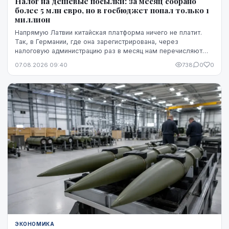
Налог на дешевые посылки: за месяц собрано
более 5 млн евро, но в госбюджет попал только 1
миллион
Напрямую Латвии китайская платформа ничего не платит.
Так, в Германии, где она зарегистрирована, через
налоговую администрацию раз в месяц нам перечисляют
этот НДС, а импортную пошлину китайская платформа
07.08.2026 09:40
738
0
0
платит в той стране, где товар предъявляется таможне,
например, в Бельгии.
ЭКОНОМИКА