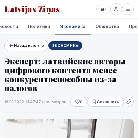
Latvijas Ziņas
▾
новости
Политика
Экономика
Общество
Про
Назад к ленте
ЭКОНОМИКА
Проекты и сервисы
Эксперт: латвийские авторы
Прогноз погоды
цифрового контента менее
конкурентоспособны из-за
налогов
16.01.2022 13:47
·
47 просмотров
0
Сохранить