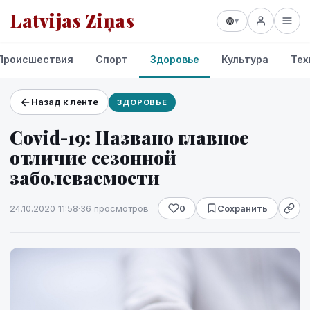
Latvijas Ziņas
▾
Происшествия
Спорт
Здоровье
Культура
Тех
Назад к ленте
ЗДОРОВЬЕ
Проекты и сервисы
Covid-19: Названо главное
Прогноз погоды
отличие сезонной
заболеваемости
24.10.2020 11:58
·
36 просмотров
0
Сохранить