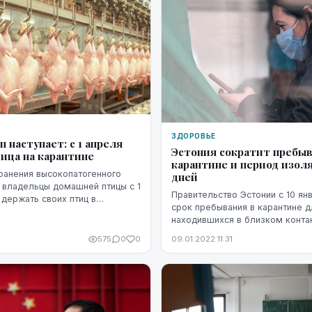
ЗДОРОВЬЕ
 наступает: с 1 апреля
Эстония сократит пребыв
ица на карантине
карантине и период изоля
ранения высокопатогенного
дней
а владельцы домашней птицы с 1
Правительство Эстонии с 10 ян
держать своих птиц в
срок пребывания в карантине д
соблюдать другие
находившихся в близком конта
е меры биобезопасности,
инфицированным коронавирусо
575
0
0
09.01.2022 11:31
самоизоляции для лиц, прибыв
из...