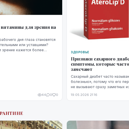
 витамины для зрения на
рабочего дня глаза становятся
ительными или уставшими?
м зрение кажется более
ЗДОРОВЬЕ
ожнее сфокусироваться, а
Признаки сахарного диабе
начинает раздражать сильнее...
симптомы, которые часто
замечают
Сахарный диабет часто называ
болезнью», потому что его пе
не вызывают сразу заметных и
дискомфорта. Симптомы диабет
44
0
0
19.05.2026 21:16
со стрессом, недосыпом или пр
АРАНТИНЕ