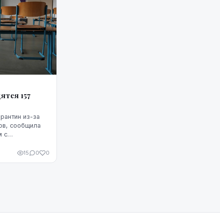
ятся 157
арантин из-за
ов, сообщила
м с
а образования,
ы Индра Вилд...
15
0
0