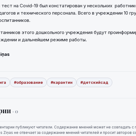
тест на Covid-19 был констатирован у нескольких работник
дагогов и технического персонала. Всего в учреждении 10 гр
оспитанников.
танников этого дошкольного учреждения будут проинформи
еждении и дальнейшем режиме работы.
Ziņas
ига
#образование
#карантин
#детскийсад
рии
· 0
ентарии публикуют читатели. Содержание мнений может не совпадать с 
jas Ziņas не отвечает за содержание мнений читателей и просит авторов