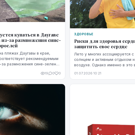
уется купаться в Даугаве
ЗДОРОВЬЕ
 из-за размножения сине-
Риски для здоровья сердц
орослей
защитить свое сердце
на пляжах Даугавы в крае,
Лето у многих ассоциируется с
соответствует рекомендуемым
солнцем и активным отдыхом 
-за размножения сине-зеленых
воздухе. Однако именно в это 
сердечно-сосудистая система 
19
0
0
01.07.2026 10:21
повышенной нагрузке. Жара, инт