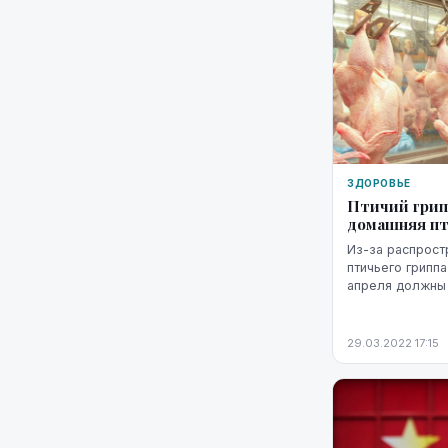
ЗДОРОВЬЕ
Птичий грипп
домашняя пт
Из-за распрост
птичьего грипп
апреля должны 
помещениях и 
дополнительны
постановило с...
29.03.2022 17:15