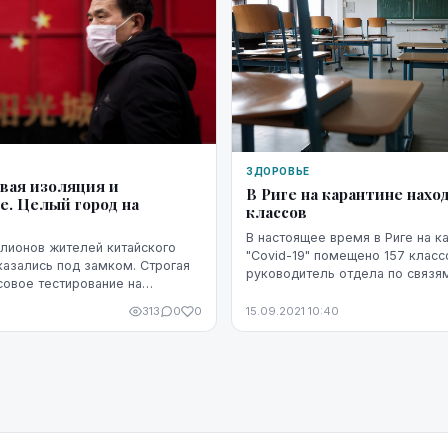
ЗДОРОВЬЕ
овая изоляция и
В Риге на карантине наход
е. Целый город на
классов
В настоящее время в Риге на к
лионов жителей китайского
"Covid-19" помещено 157 класс
казались под замком. Строгая
руководитель отдела по связя
совое тестирование на
общественностью департамент
едены в мегаполисе из-за
культуры и спорта Рижской дум
313
0
0
15.09.2021 10:40
шки COVID-19.