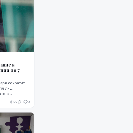
ание в
ции до 7
варя сократит
ля лиц,
кте с
м лицом, срок
27
0
0
ающих в страну