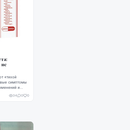
та:
 не
ют «тихой
рвые симптомы
зменений и
а часто путают
34
0
0
оцессами ...