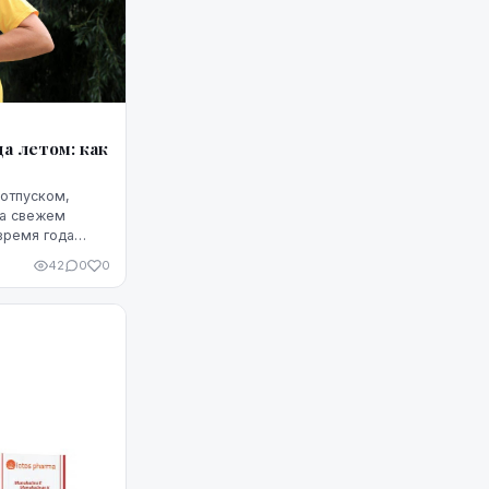
а летом: как
 отпуском,
на свежем
время года
подвергается
42
0
0
енсивные физ...