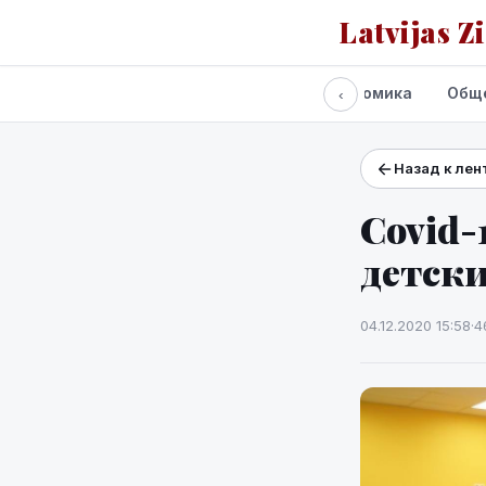
Latvijas Z
Все новости
Политика
Экономика
Общ
‹
Назад к лен
Проекты и сервисы
Прогноз погоды
Covid-
детски
04.12.2020 15:58
·
4