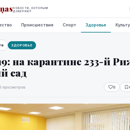
iņas
НОВОСТИ, КОТОРЫМ
ДОВЕРЯЮТ
ество
Происшествия
Спорт
Здоровье
Культ
те
ЗДОРОВЬЕ
19: на карантине 233-й Р
й сад
6 просмотров
0