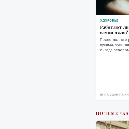
ЗДОРОВЬЕ
Работают ли
самом деле?
После долгого 
сухими, чувств
Иногда вечеро
«размытым», сл
яркость экрана 
16.06.2026 08:54
ПО ТЕМЕ #К