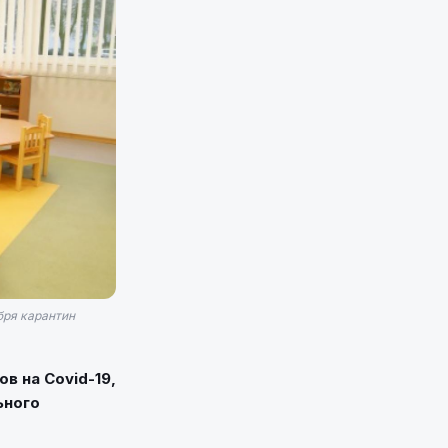
бря карантин
в на Covid-19,
ьного