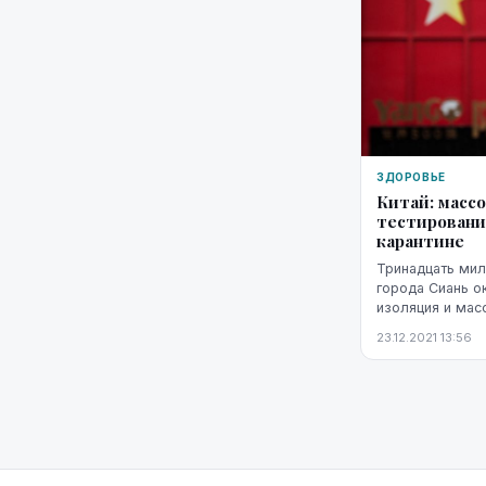
ЗДОРОВЬЕ
Китай: масс
тестировани
карантине
Тринадцать мил
города Сиань о
изоляция и мас
коронавирус вв
23.12.2021 13:56
локальной вспы