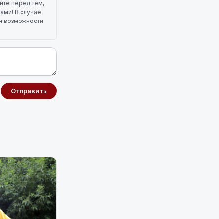
йте перед тем,
лами! В случае
ля возможности
Отправить