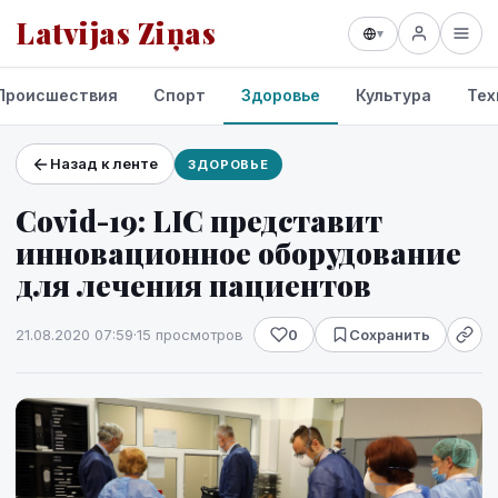
Latvijas Ziņas
▾
Происшествия
Спорт
Здоровье
Культура
Тех
Назад к ленте
ЗДОРОВЬЕ
Проекты и сервисы
Covid-19: LIC представит
Прогноз погоды
инновационное оборудование
для лечения пациентов
21.08.2020 07:59
·
15 просмотров
0
Сохранить