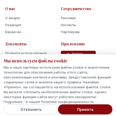
О нас
Сотрудничество
О медиа
Реклама
Редакция
Контакты
Вакансии
Партнёрам
Документы
Приложение
Правила использования
Мы используем файлы cookie
Политика
конфиденциальности
Мы и наши партнёры используем файлы cookie и аналогичные
Использование cookie
технологии для обеспечения работы этого сайта,
персонализации контента и рекламы, предоставления функций
Кодекс поведения и этики
социальных сетей и анализа нашего трафика. Нажимая
«Принять», вы соглашаетесь на использование файлов cookie.
Вы можете отклонить необязательные файлы cookie, однако
некоторые функции сайта могут работать некорректно.
Подробнее - в нашей Политике конфиденциальности.
© 2026 Latvijas Ziņas. Все права защищены.
Отклонить
Принять
Сделано с
в Латвии