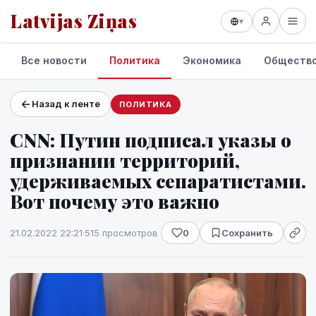
Latvijas Ziņas
▾
Все новости
Политика
Экономика
Обществ
Назад к ленте
ПОЛИТИКА
Проекты и сервисы
CNN: Путин подписал указы о
Прогноз погоды
признании территорий,
удерживаемых сепаратистами.
Вот почему это важно
21.02.2022 22:21
·
515 просмотров
0
Сохранить