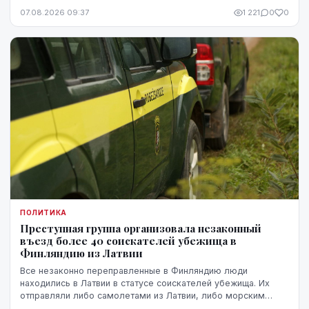
однако в ближайшие месяцы он ожидает более
07.08.2026 09:37
1 221
0
0
стремительного прогресса.
ПОЛИТИКА
Преступная группа организовала незаконный
въезд более 40 соискателей убежища в
Финляндию из Латвии
Все незаконно переправленные в Финляндию люди
находились в Латвии в статусе соискателей убежища. Их
отправляли либо самолетами из Латвии, либо морским
путем через Эстонию.