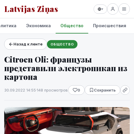
Latvijas Ziņas
▾
олитика
Экономика
Общество
Происшествия
Назад к ленте
ОБЩЕСТВО
Проекты и сервисы
Citroen Oli: французы
Прогноз погоды
представили электропикап из
картона
30.09.2022 14:55
·
148 просмотров
0
Сохранить