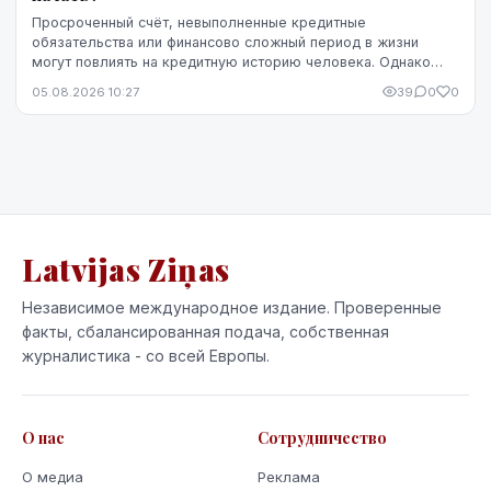
Просроченный счёт, невыполненные кредитные
обязательства или финансово сложный период в жизни
могут повлиять на кредитную историю человека. Однако
негативная запись не означает, что ситуацию уже
05.08.2026 10:27
39
0
0
невозможно изменить. Кредитную историю можно
постепенно улучшить, но для этого потребуются время,
регулярное выполнение обязательств и продуманные
действия.
Latvijas Ziņas
Независимое международное издание. Проверенные
факты, сбалансированная подача, собственная
журналистика - со всей Европы.
О нас
Сотрудничество
О медиа
Реклама