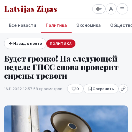
Latvijas Ziņas
▾
Все новости
Политика
Экономика
Обществ
Назад к ленте
ПОЛИТИКА
Проекты и сервисы
Будет громко! На следующей
Прогноз погоды
неделе ГПСС снова проверит
сирены тревоги
16.11.2022 12:57
·
58 просмотров
0
Сохранить