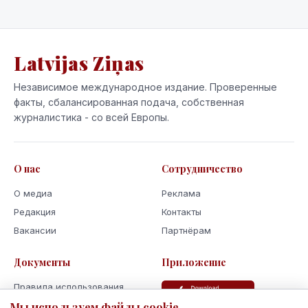
Latvijas Ziņas
Независимое международное издание. Проверенные
факты, сбалансированная подача, собственная
журналистика - со всей Европы.
О нас
Сотрудничество
О медиа
Реклама
Редакция
Контакты
Вакансии
Партнёрам
Документы
Приложение
Правила использования
Мы используем файлы cookie
Политика