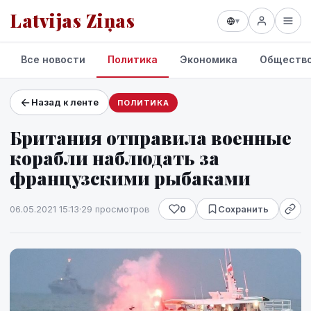
Latvijas Ziņas
▾
Все новости
Политика
Экономика
Обществ
Назад к ленте
ПОЛИТИКА
Проекты и сервисы
Британия отправила военные
Прогноз погоды
корабли наблюдать за
французскими рыбаками
06.05.2021 15:13
·
29 просмотров
0
Сохранить