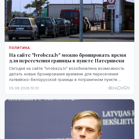
ПОЛИТИКА
На сайте "lvrobeza.lv" можно бронировать время
для пересечения границы в пункте Патерниеки
Сегодня на сайте "lvrobeza.lv" возобновлена возможность
делать новые бронирования времени для пересечения
латвийско-белорусской границы в пограничном пункте
Патерниеки.
05.08.2026 10:51
24
0
0