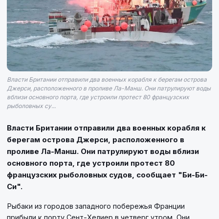
Власти Британии отправили два военных корабля к берегам острова
Джерси, расположенного в проливе Ла-Манш. Они патрулируют воды
вблизи основного порта, где устроили протест 80 французских
рыболовных су...
Власти Британии отправили два военных корабля к
берегам острова Джерси, расположенного в
проливе Ла-Манш. Они патрулируют воды вблизи
основного порта, где устроили протест 80
французских рыболовных судов, сообщает "Би-Би-
Си".
Рыбаки из городов западного побережья Франции
прибыли к порту Сент-Хелиер в четверг утром. Они