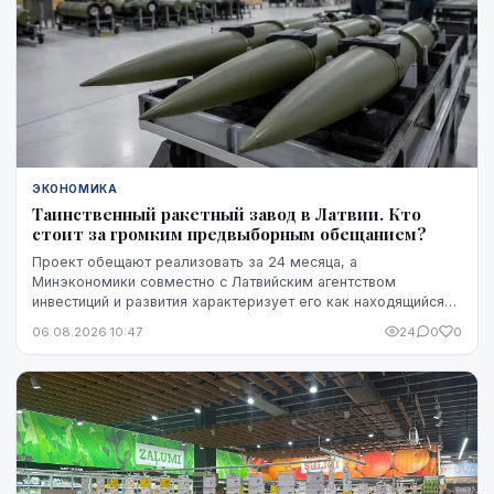
ЭКОНОМИКА
Таинственный ракетный завод в Латвии. Кто
стоит за громким предвыборным обещанием?
Проект обещают реализовать за 24 месяца, а
Минэкономики совместно с Латвийским агентством
инвестиций и развития характеризует его как находящийся
на "высокой стадии готовности". Однако публично не названы
06.08.2026 10:47
24
0
0
ни модель ракет, ни владелец технологий, ни
проектировщик завода. Неизвестно также, какая часть
необходимого финансирования уже обеспечена и на чем
основан прогноз экспорта.