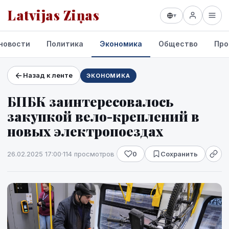
Latvijas Ziņas
▾
новости
Политика
Экономика
Общество
Про
Назад к ленте
ЭКОНОМИКА
Проекты и сервисы
БПБК заинтересовалось
Прогноз погоды
закупкой вело-креплений в
новых электропоездах
26.02.2025 17:00
·
114 просмотров
0
Сохранить