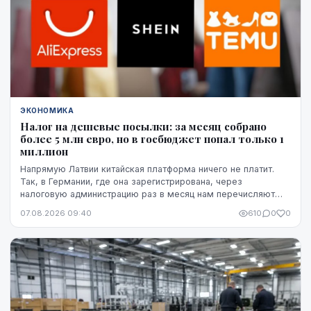
ЭКОНОМИКА
Налог на дешевые посылки: за месяц собрано
более 5 млн евро, но в госбюджет попал только 1
миллион
Напрямую Латвии китайская платформа ничего не платит.
Так, в Германии, где она зарегистрирована, через
налоговую администрацию раз в месяц нам перечисляют
этот НДС, а импортную пошлину китайская платформа
07.08.2026 09:40
610
0
0
платит в той стране, где товар предъявляется таможне,
например, в Бельгии.