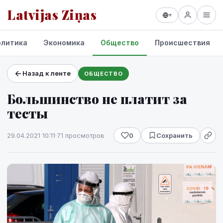
Latvijas Ziņas
▾
олитика
Экономика
Общество
Происшествия
Назад к ленте
ОБЩЕСТВО
Проекты и сервисы
Большинство не платит за
Прогноз погоды
тесты
29.04.2021 10:11
·
71 просмотров
0
Сохранить