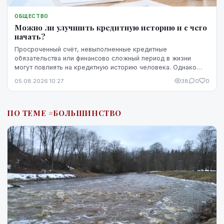
ОБЩЕСТВО
Можно ли улучшить кредитную историю и с чего
начать?
Просроченный счёт, невыполненные кредитные
обязательства или финансово сложный период в жизни
могут повлиять на кредитную историю человека. Однако
негативная запись не означает, что ситуацию уже
05.08.2026 10:27
38
0
0
невозможно изменить. Кредитную историю можно
постепенно улучшить, но для этого потребуются время,
регулярное выполнение обязательств и продуманные
ПО ТЕМЕ #БОЛЬШИНСТВО
действия.