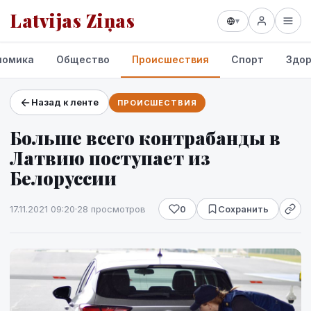
Latvijas Ziņas
▾
номика
Общество
Происшествия
Спорт
Здор
Назад к ленте
ПРОИСШЕСТВИЯ
Проекты и сервисы
Больше всего контрабанды в
Прогноз погоды
Латвию поступает из
Белоруссии
17.11.2021 09:20
·
28 просмотров
0
Сохранить