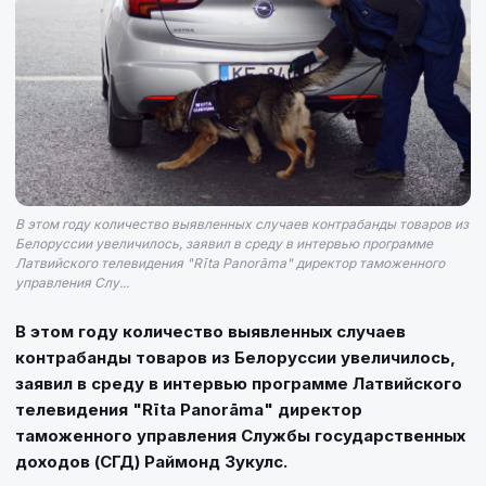
В этом году количество выявленных случаев контрабанды товаров из
Белоруссии увеличилось, заявил в среду в интервью программе
Латвийского телевидения "Rīta Panorāma" директор таможенного
управления Слу...
В этом году количество выявленных случаев
контрабанды товаров из Белоруссии увеличилось,
заявил в среду в интервью программе Латвийского
телевидения "Rīta Panorāma" директор
таможенного управления Службы государственных
доходов (СГД) Раймонд Зукулс.