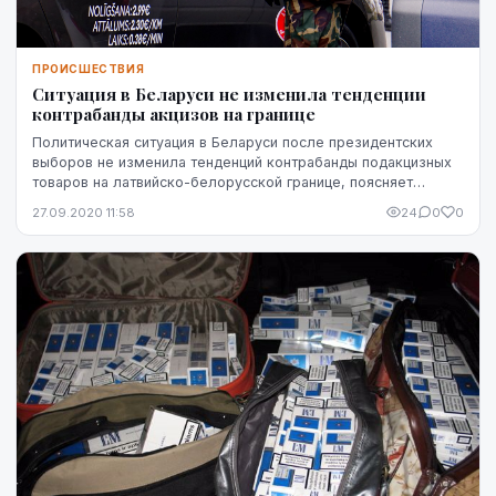
ПРОИСШЕСТВИЯ
Ситуация в Беларуси не изменила тенденции
контрабанды акцизов на границе
Политическая ситуация в Беларуси после президентских
выборов не изменила тенденций контрабанды подакцизных
товаров на латвийско-белорусской границе, поясняет
агентство LETA. В Службе государственных ...
27.09.2020 11:58
24
0
0