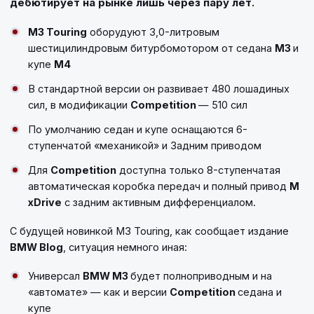
дебютирует на рынке лишь через пару лет.
M3 Touring
оборудуют 3,0-литровым
шестицилиндровым битурбомотором от седана
M3
и
купе
M4
В стандартной версии он развивает 480 лошадиных
сил, в модификации
Competition
— 510 сил
По умолчанию седан и купе оснащаются 6-
ступенчатой «механикой» и Задним приводом
Для
Competition
доступна только 8-ступенчатая
автоматическая коробка передач и полный привод
M
xDrive
с задним активным дифференциалом.
С будущей новинкой M3 Touring, как сообщает издание
BMW Blog
, ситуация немного иная:
Универсал
BMW M3
будет полноприводным и на
«автомате» — как и версии
Competition
седана и
купе