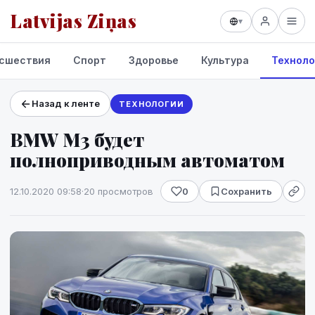
Latvijas Ziņas
▾
сшествия
Спорт
Здоровье
Культура
Техноло
Назад к ленте
ТЕХНОЛОГИИ
Проекты и сервисы
BMW M3 будет
Прогноз погоды
полноприводным автоматом
12.10.2020 09:58
·
20 просмотров
0
Сохранить