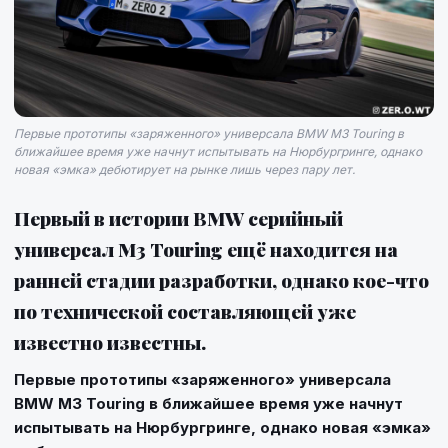
Первые прототипы «заряженного» универсала BMW M3 Touring в
ближайшее время уже начнут испытывать на Нюрбургринге, однако
новая «эмка» дебютирует на рынке лишь через пару лет.
Первый в истории BMW серийный
универсал М3 Touring ещё находится на
ранней стадии разработки, однако кое-что
по технической составляющей уже
известно известны.
Первые прототипы «заряженного» универсала
BMW M3 Touring
в ближайшее время уже начнут
испытывать на Нюрбургринге, однако новая «эмка»