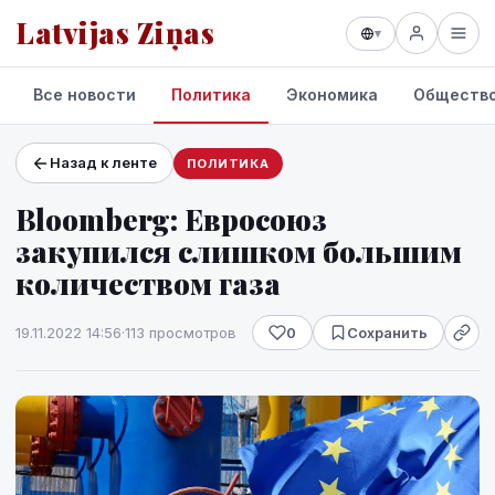
Latvijas Ziņas
▾
Все новости
Политика
Экономика
Обществ
Назад к ленте
ПОЛИТИКА
Проекты и сервисы
Bloomberg: Евросоюз
Прогноз погоды
закупился слишком большим
количеством газа
19.11.2022 14:56
·
113 просмотров
0
Сохранить