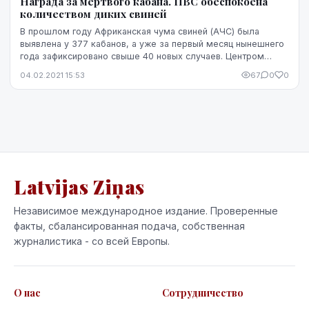
Награда за мертвого кабана. ПВС обеспокоена
количеством диких свиней
В прошлом году Африканская чума свиней (АЧС) была
выявлена у 377 кабанов, а уже за первый месяц нынешнего
года зафиксировано свыше 40 новых случаев. Центром
эпидемии является южный регион Курземе. И х...
04.02.2021 15:53
67
0
0
Latvijas Ziņas
Независимое международное издание. Проверенные
факты, сбалансированная подача, собственная
журналистика - со всей Европы.
О нас
Сотрудничество