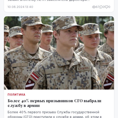
департамента государственной обороны Министерства об...
10.08.2024 13:40
67
0
0
ПОЛИТИКА
Более 40% первых призывников СГО выбрали
службу в армии
Более 40% первого призыва Службы государственной
обороны (СГО) приступили к службе в армии, об этом в