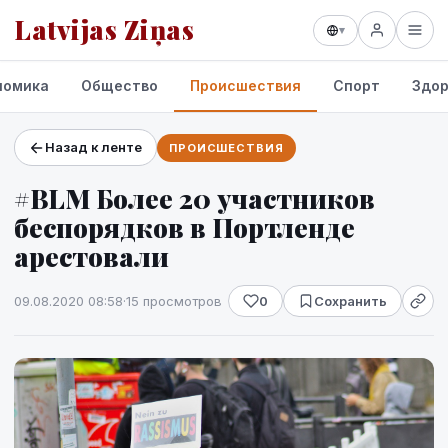
Latvijas Ziņas
▾
номика
Общество
Происшествия
Спорт
Здор
Назад к ленте
ПРОИСШЕСТВИЯ
Проекты и сервисы
#BLM Более 20 участников
Прогноз погоды
беспорядков в Портленде
арестовали
09.08.2020 08:58
·
15 просмотров
0
Сохранить