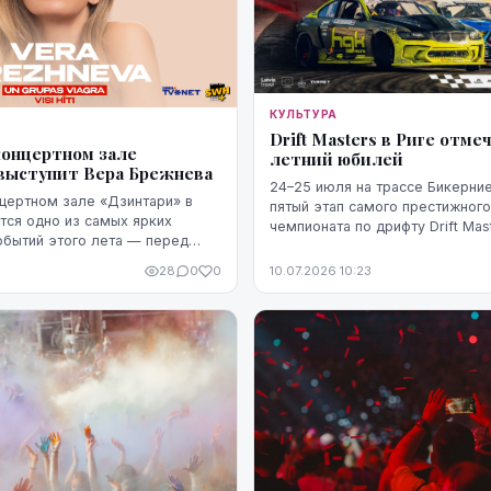
КУЛЬТУРА
Drift Masters в Риге отме
 концертном зале
летний юбилей
выступит Вера Брежнева
24–25 июля на трассе Бикерние
онцертном зале «Дзинтари» в
пятый этап самого престижног
ся одно из самых ярких
чемпионата по дрифту Drift Mast
бытий этого лета — перед
King of Riga", который в этом г
упит популярная певица Вера
Риге 10-летний юбилей.
28
0
0
10.07.2026 10:23
ло концерта запланировано ...