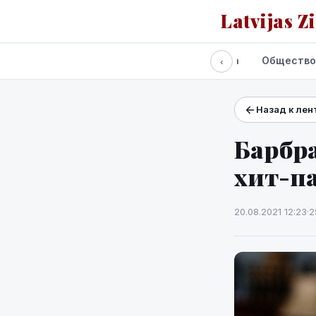
Latvijas Z
Все новости
Политика
Экономика
Общество
‹
Назад к лен
Проекты и сервисы
Прогноз погоды
Барбр
хит-па
20.08.2021 12:23
·
2