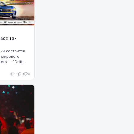
чает 10-
ки состоится
о мирового
ers — "Drift
оду отмечает в
35
0
0