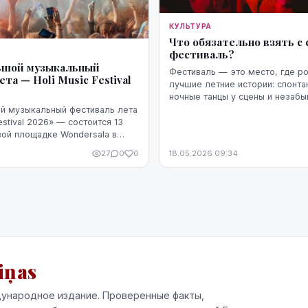
КУЛЬТУРА
Что обязательно взять с 
фестиваль?
ьшой музыкальный
Фестиваль — это место, где р
та — Holi Music Festival
лучшие летние истории: спонта
ночные танцы у сцены и незаб
моменты с друзьями. Но в реал
й музыкальный фестиваль лета
фестивалях очень часто что-то
estival 2026» — состоится 13
телефон...
вой площадке Wondersala в
 районе Андрейоста. Как
27
0
0
18.05.2026 09:34
заторы, фестиваль стан...
iņas
ународное издание. Проверенные факты,