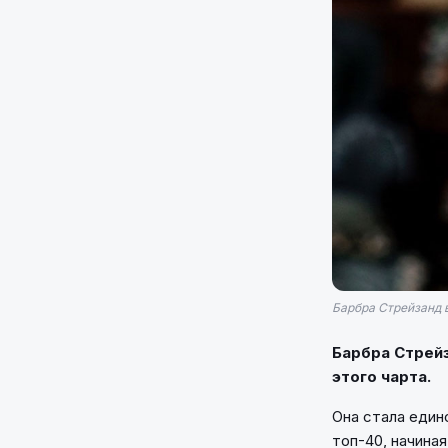
Барбра Стрейзанд в
Барбра Стрейз
этого чарта.
Она стала един
топ-40, начиная