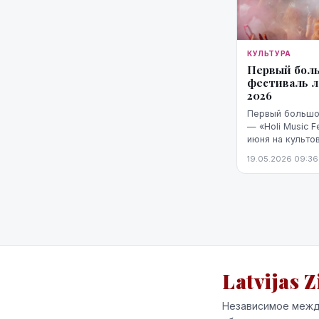
КУЛЬТУРА
Первый бол
фестиваль ле
2026
Первый большо
— «Holi Music F
июня на культо
индустриальном
19.05.2026 09:36
обещают органи
Latvijas Z
Независимое межд