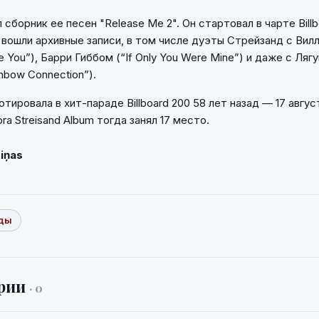
 сборник ее песен "Release Me 2". Он стартовал в чарте Billb
о вошли архивные записи, в том числе дуэты Стрейзанд с Ви
o Be You”), Барри Гиббом (“If Only You Were Mine”) и даже с Ля
nbow Connection”).
ировала в хит-параде Billboard 200 58 лет назад — 17 август
ra Streisand Album тогда занял 17 место.
Ziņas
зды
рии
· 0