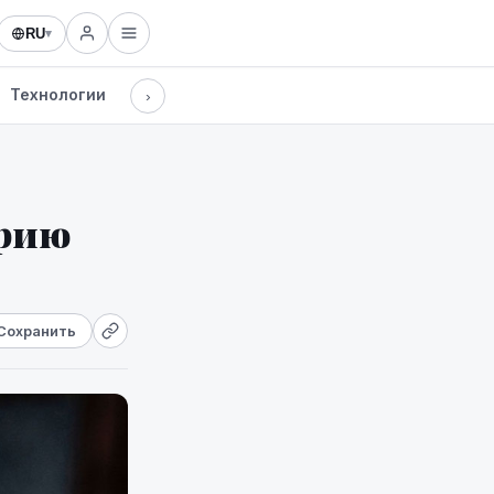
RU
▾
Технологии
›
орию
Сохранить