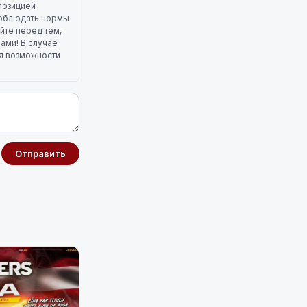
позицией
 соблюдать нормы
йте перед тем,
лами! В случае
ля возможности
Отправить