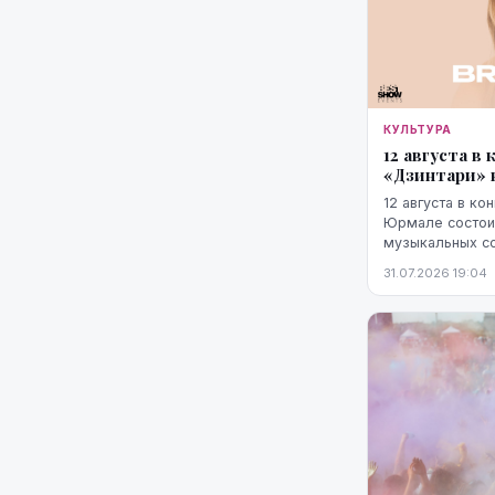
КУЛЬТУРА
12 августа в
«Дзинтари» 
12 августа в к
Юрмале состоит
музыкальных со
зрителями выст
31.07.2026 19:04
Брежнева. Нача