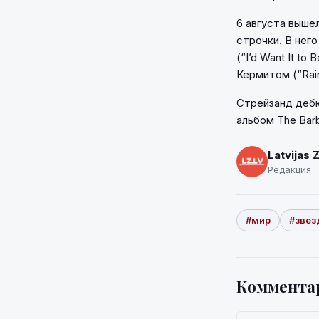
6 августа вышел
строчки. В нег
(“I’d Want It t
Кермитом (“Rai
Стрейзанд дебют
альбом The Barb
Latvijas 
Редакция
#мир
#зве
Коммента