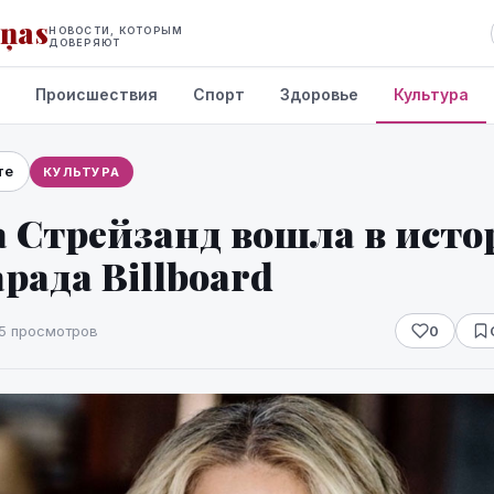
iņas
НОВОСТИ, КОТОРЫМ
ДОВЕРЯЮТ
Происшествия
Спорт
Здоровье
Культура
те
КУЛЬТУРА
а Стрейзанд вошла в ист
рада Billboard
5 просмотров
0