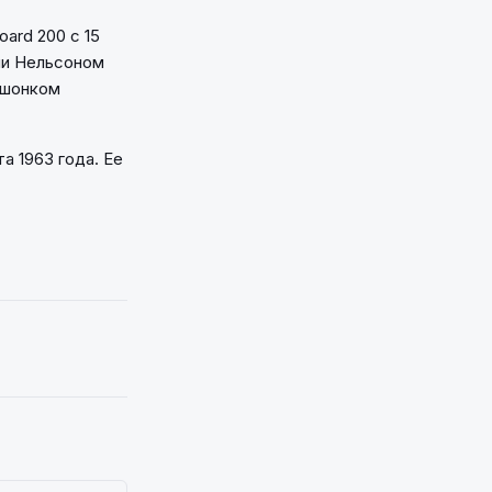
oard 200 с 15
лли Нельсоном
гушонком
а 1963 года. Ее