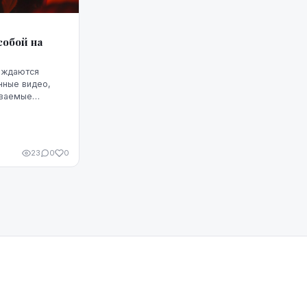
собой на
ождаются
нные видео,
ываемые
ьности на
 теряется,
23
0
0