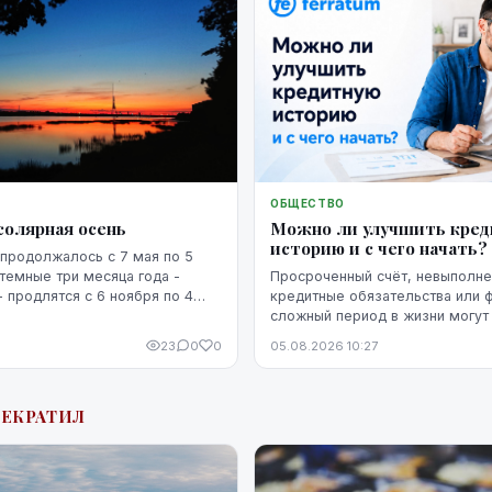
ОБЩЕСТВО
солярная осень
Можно ли улучшить кре
историю и с чего начать?
продолжалось с 7 мая по 5
 темные три месяца года -
Просроченный счёт, невыполн
- продлятся с 6 ноября по 4
кредитные обязательства или 
сложный период в жизни могут 
кредитную историю человека. 
23
0
0
05.08.2026 10:27
негативная запись не означает,
уже невозможно изменить. Кр
историю можно постепенно улу
РЕКРАТИЛ
этого потребуются время, рег
выполнение обязательств и п
действия.