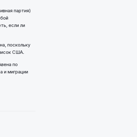
ивная партия)
ьбой
ть, если ли
на, поскольку
писок США.
Авена по
а и миграции