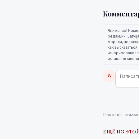
Коммента
Внимание! Комм
редакции. Latvi
морали, не разж
как высказаться
игнорирования э
оставлять мнени
Пока нет комме
ЕЩЁ ИЗ ЭТОЙ