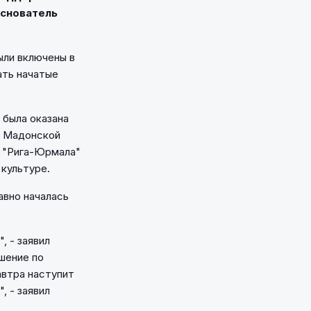
основатель
ыли включены в
ать начатые
 была оказана
и Мадонской
ь "Рига-Юрмала"
 культуре.
авно началась
, - заявил
ешение по
автра наступит
, - заявил