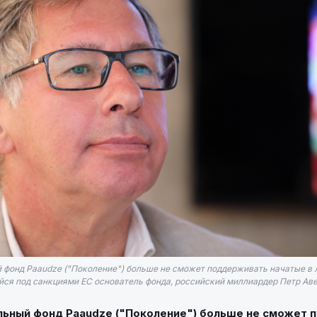
 фонд Paaudze ("Поколение") больше не сможет поддерживать начатые в 
ся под санкциями ЕС основатель фонда, российский миллиардер Петр Аве
льный фонд Paaudze ("Поколение") больше не сможет 