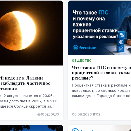
ОБЩЕСТВО
Что такое ГПС и почему 
процентной ставки, указа
рекламе?
й неделе в Латвии
 наблюдать частичное
Процентная ставка в рекламе н
атмение
показывает, во сколько кредит
самом деле. Гораздо более п
 12 августа начнется в 20:06,
представление о расходах даё
зы достигнет в 20:57, а в 21:11
годовая процентная ставка.
вшееся Солнце скроется за
180
0
0
06.08.2026 11:02