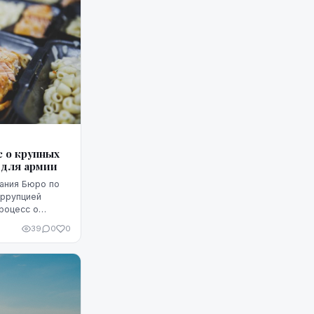
 о крупных
 для армии
ания Бюро по
оррупцией
роцесс о
ри
39
0
0
родовольствия