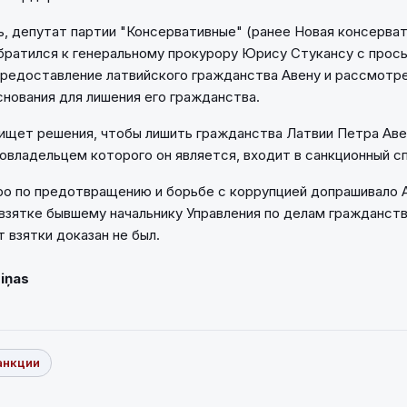
, депутат партии "Консервативные" (ранее Новая консерват
ратился к генеральному прокурору Юрису Стукансу с прос
редоставление латвийского гражданства Авену и рассмотре
нования для лишения его гражданства.
щет решения, чтобы лишить гражданства Латвии Петра Аве
совладельцем которого он является, входит в санкционный с
ро по предотвращению и борьбе с коррупцией допрашивало 
взятке бывшему начальнику Управления по делам гражданств
 взятки доказан не был.
Ziņas
анкции