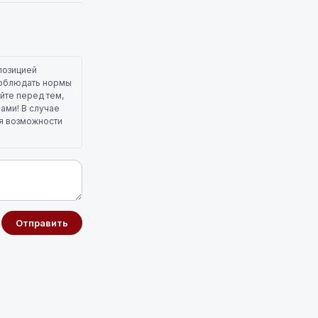
позицией
 соблюдать нормы
йте перед тем,
лами! В случае
ля возможности
Отправить