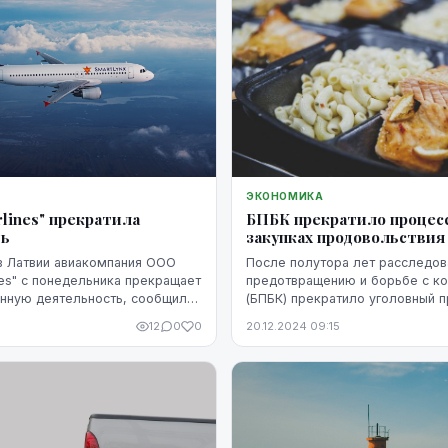
ЭКОНОМИКА
irlines" прекратила
БПБК прекратило процесс
ть
закупках продовольствия
в Латвии авиакомпания ООО
После полутора лет расследов
ines" с понедельника прекращает
предотвращению и борьбе с к
нную деятельность, сообщили
(БПБК) прекратило уголовный п
в компании.
предполагаемых нарушениях п
12
0
0
20.12.2024 09:15
крупномасштабных закупках п
для армии, со...