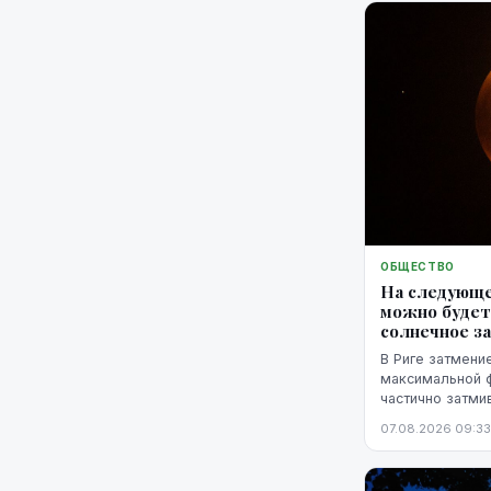
ОБЩЕСТВО
На следующе
можно будет
солнечное з
В Риге затмение
максимальной фа
частично затми
горизонтом.
07.08.2026 09:33