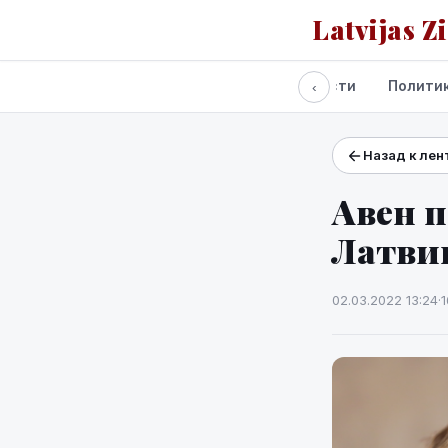
Latvijas Z
Все новости
Полити
‹
Назад к лен
Проекты и сервисы
Прогноз погоды
Авен п
Латви
02.03.2022 13:24
·