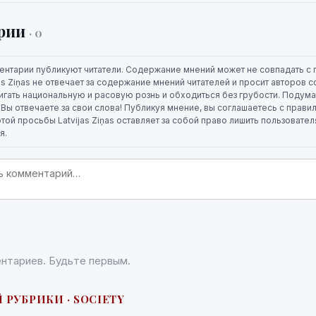
рии
· 0
ентарии публикуют читатели. Содержание мнений может не совпадать с 
jas Ziņas не отвечает за содержание мнений читателей и просит авторов
игать национальную и расовую рознь и обходиться без грубости. Подума
. Вы отвечаете за свои слова! Публикуя мнение, вы соглашаетесь с прави
той просьбы Latvijas Ziņas оставляет за собой право лишить пользовате
я.
нтариев. Будьте первым.
 РУБРИКИ · SOCIETY