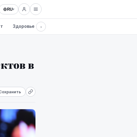
RU
▾
рт
Здоровье
Культура
Технологии
›
ктов в
Сохранить