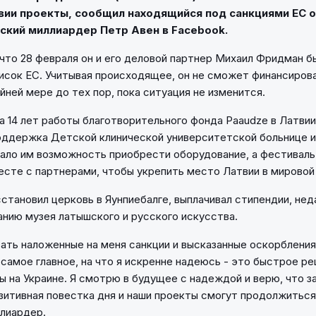
вии проекты, сообщил находящийся под санкциями ЕС 
ский миллиардер Петр Авен в Facebook.
 что 28 февраля он и его деловой партнер Михаил Фридман б
исок ЕС. Учитывая происходящее, он не сможет финансиров
йней мере до тех пор, пока ситуация не изменится.
за 14 лет работы благотворительного фонда Paaudze в Латвии
оддержка Детской клинической университетской больнице 
дало им возможность приобрести оборудование, а фестивал
есте с партнерами, чтобы укрепить место Латвии в мировой
становил церковь в Яунпиебалге, выплачивал стипендии, нед
анию музея латышского и русского искусства.
вать наложенные на меня санкции и высказанные оскорбления"
 самое главное, на что я искренне надеюсь - это быстрое р
ы на Украине. Я смотрю в будущее с надеждой и верю, что з
озитивная повестка дня и наши проекты смогут продолжиться"
лиардер.