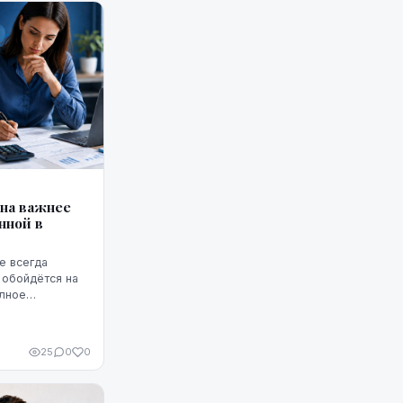
она важнее
нной в
е всегда
 обойдётся на
олное
т ГПС —
25
0
0