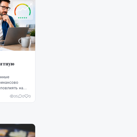
дитную
енные
финансово
повлиять на
Однако
35
0
0
 что ситуацию
едитную
чшить, но для
улярное
родуманные