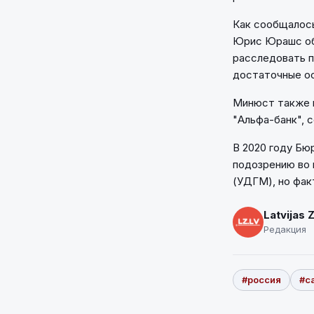
Как сообщалось
Юрис Юрашс об
расследовать п
достаточные ос
Минюст также и
"Альфа-банк", 
В 2020 году Бю
подозрению во 
(УДГМ), но факт
Latvijas 
Редакция
#россия
#с