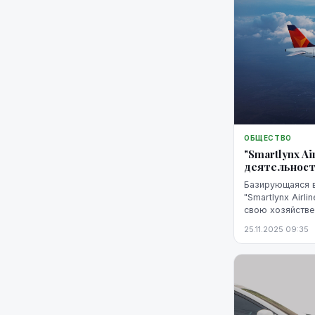
ОБЩЕСТВО
"Smartlynx A
деятельнос
Базирующаяся 
"Smartlynx Airl
свою хозяйстве
агентству ЛЕТА 
25.11.2025 09:35