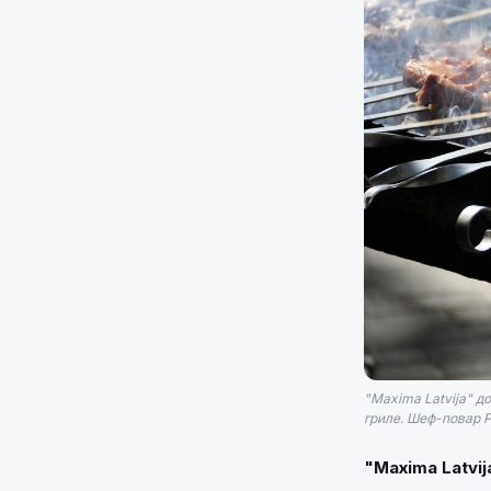
"Maxima Latvija" 
гриле. Шеф-повар 
"Maxima Latvi