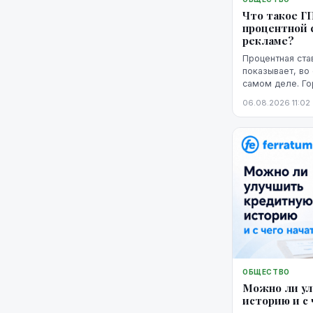
Что такое Г
процентной с
рекламе?
Процентная ста
показывает, во
самом деле. Г
представление 
06.08.2026 11:02
годовая процент
ОБЩЕСТВО
Можно ли у
историю и с 