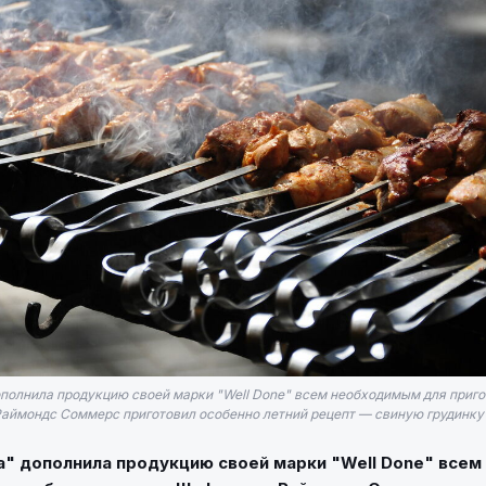
дополнила продукцию своей марки "Well Done" всем необходимым для приг
Раймондс Соммерс приготовил особенно летний рецепт — свиную грудинку 
ja" дополнила продукцию своей марки "Well Done" все