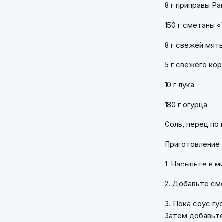
8 г приправы Р
150 г сметаны «
8 г свежей мят
5 г свежего ко
10 г лука
180 г огурца
Соль, перец по 
Приготовление 
1. Насыпьте в 
2. Добавьте см
3. Пока соус гу
Затем добавьте