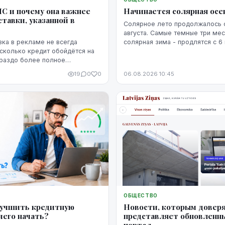
Начинается солярная осе
ПС и почему она важнее
тавки, указанной в
Солярное лето продолжалось с
августа. Самые темные три мес
солярная зима - продлятся с 6
вка в рекламе не всегда
февраля.
 сколько кредит обойдётся на
ораздо более полное
о расходах даёт ГПС —
19
0
0
06.08.2026 10:45
ная ставка.
ОБЩЕСТВО
Новости, которым доверя
лучшить кредитную
представляет обновленн
чего начать?
портал