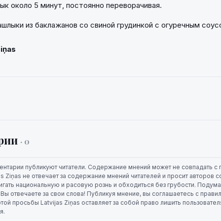
ык около 5 минут, постоянно переворачивая.
ашлыки из баклажанов со свиной грудинкой с огуречным соус
Ziņas
рии
· 0
ентарии публикуют читатели. Содержание мнений может не совпадать с 
jas Ziņas не отвечает за содержание мнений читателей и просит авторов
игать национальную и расовую рознь и обходиться без грубости. Подума
. Вы отвечаете за свои слова! Публикуя мнение, вы соглашаетесь с прави
той просьбы Latvijas Ziņas оставляет за собой право лишить пользовате
я.