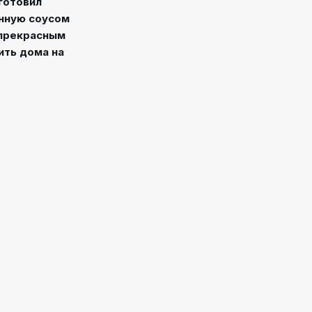
готовил
енную соусом
 прекрасным
ить дома на