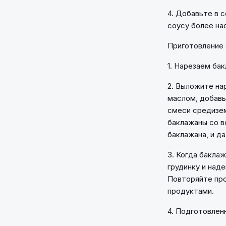
4. Добавьте в с
соусу более на
Приготовление 
1. Нарезаем бак
2. Выложите на
маслом, добавь
смеси средизе
баклажаны со в
баклажана, и да
3. Когда бакла
грудинку и над
Повторяйте про
продуктами.
4. Подготовлен