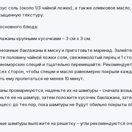
оус соль (около 1/3 чайной ложки), а также оливковое масло
сыщенную текстуру.
основного блюда:
лажаны крупными кусочками – 3 см х 3 см.
резанные баклажаны в миску и приготовьте маринад. Залейт
те половину чайной ложки соли, свежемолотый перец и 1 ст
мноморских специй и тщательно перемешайте. Рекомендуе
сех сторон, чтобы специи и масло равномерно покрыли кажд
ть ему пропитаться не менее 10 минут.
жаны промаринуются, наденьте их на шампуры – сначала возь
еньте ее на шампур, затем положите кусочек баклажана, зате
цесс до тех пор, пока шампуры не будут обильно покрыты о
ные шампуры выложите на решетку – угли рекомендуются оче