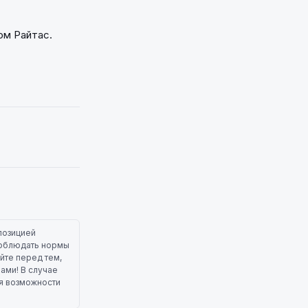
ом Райтас.
позицией
 соблюдать нормы
йте перед тем,
лами! В случае
ля возможности