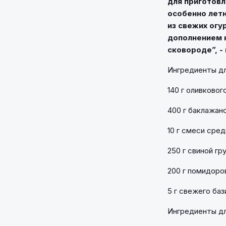
для приготовл
особенно летн
из свежих огу
дополнением к
сковороде”, -
Ингредиенты дл
140 г оливковог
400 г баклажан
10 г смеси сре
250 г свиной гр
200 г помидоро
5 г свежего баз
Ингредиенты дл