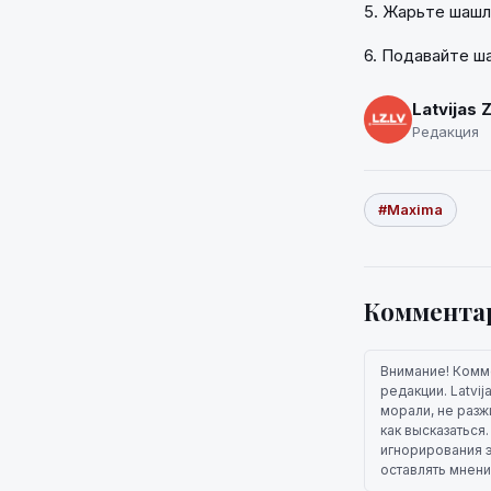
5. Жарьте шашл
6. Подавайте ш
Latvijas 
Редакция
#Maxima
Коммента
Внимание! Комм
редакции. Latvi
морали, не разж
как высказаться
игнорирования э
оставлять мнени