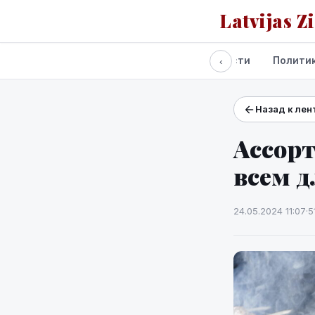
Latvijas Z
Все новости
Полити
‹
Назад к лен
Проекты и сервисы
Прогноз погоды
Ассорт
всем д
24.05.2024 11:07
·
5