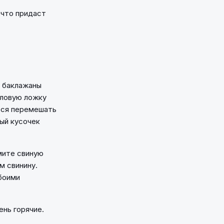
, что придаст
е баклажаны
оловую ложку
тся перемешать
ый кусочек
мите свиную
м свинину.
боими
нь горячие.