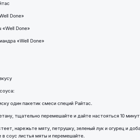
айтас
Well Done»
ы «Well Done»
риандра «Well Done»
вкусу
соуса:
миску один пакетик смеси специй Райтас.
етану, тщательно перемешайте и дайте настояться 10 минут
стеет, нарежьте мяту, петрушку, зеленый лук и огурец и доба
 в соус листья мяты и перемешайте.