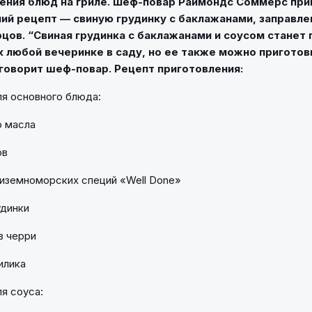
ения блюд на гриле. Шеф-повар Раймондс Соммерс при
ий рецепт — свиную грудинку с баклажанами, заправл
рцов. “Свиная грудинка с баклажанами и соусом станет
 любой вечеринке в саду, но ее также можно приготов
 говорит шеф-повар. Рецепт приготовления:
я основного блюда:
о масла
ов
диземноморских специй «Well Done»
удинки
в черри
илика
я соуса: