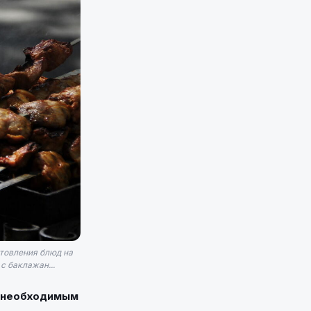
отовления блюд на
с баклажан...
м необходимым