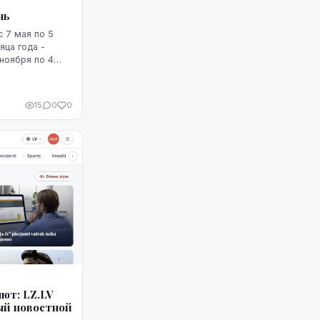
нь
 7 мая по 5
яца года -
 ноября по 4
15
0
0
ют: LZ.LV
ый новостной