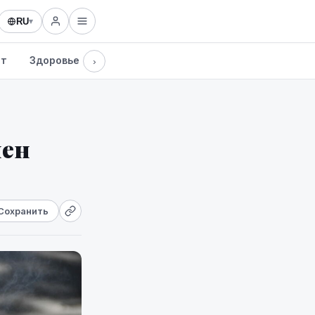
RU
▾
рт
Здоровье
Культура
Технологии
›
нен
Сохранить