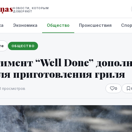
iņas
НОВОСТИ, КОТОРЫМ
ДОВЕРЯЮТ
ка
Экономика
Общество
Происшествия
Спо
те
ОБЩЕСТВО
имент “Well Done” допол
ля приготовления гриля
1 просмотров
0