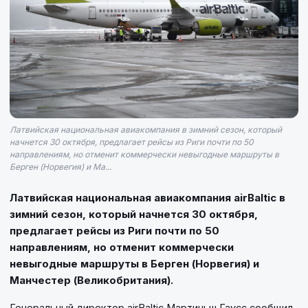
Латвийская национальная авиакомпания в зимний сезон, который
начнется 30 октября, предлагает рейсы из Риги почти по 50
направлениям, но отменит коммерчески невыгодные маршруты в
Берген (Норвегия) и Ма...
Латвийская национальная авиакомпания аirBaltic в
зимний сезон, который начнется 30 октября,
предлагает рейсы из Риги почти по 50
направлениям, но отменит коммерчески
невыгодные маршруты в Берген (Норвегия) и
Манчестер (Великобритания).
Генеральный директор airBaltic Мартиньш Гаусс сообщил,