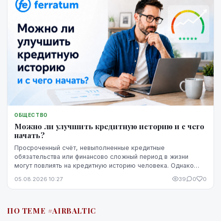
ОБЩЕСТВО
Можно ли улучшить кредитную историю и с чего
начать?
Просроченный счёт, невыполненные кредитные
обязательства или финансово сложный период в жизни
могут повлиять на кредитную историю человека. Однако
негативная запись не означает, что ситуацию уже
05.08.2026 10:27
39
0
0
невозможно изменить. Кредитную историю можно
постепенно улучшить, но для этого потребуются время,
регулярное выполнение обязательств и продуманные
ПО ТЕМЕ #АIRBALTIC
действия.