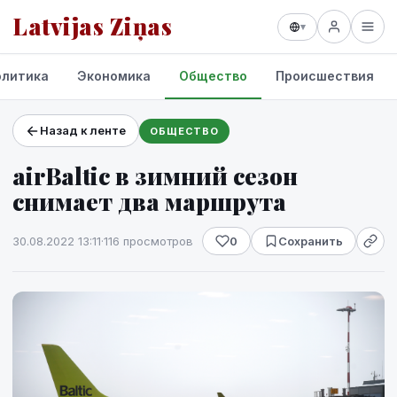
Latvijas Ziņas
▾
олитика
Экономика
Общество
Происшествия
Назад к ленте
ОБЩЕСТВО
Проекты и сервисы
аirBaltic в зимний сезон
Прогноз погоды
снимает два маршрута
30.08.2022 13:11
·
116 просмотров
0
Сохранить