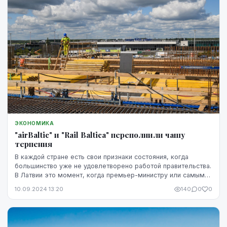
ЭКОНОМИКА
"аirBaltic" и "Rail Baltica" переполнили чашу
терпения
В каждой стране есть свои признаки состояния, когда
большинство уже не удовлетворено работой правительства.
В Латвии это момент, когда премьер-министру или самым
важным министрам уже не прощают того, ...
10.09.2024 13:20
140
0
0