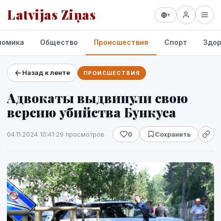
Latvijas Ziņas
▾
номика
Общество
Происшествия
Спорт
Здор
Назад к ленте
ПРОИСШЕСТВИЯ
Проекты и сервисы
Адвокаты выдвинули свою
Прогноз погоды
версию убийства Бункуса
04.11.2024 10:41
·
29 просмотров
0
Сохранить