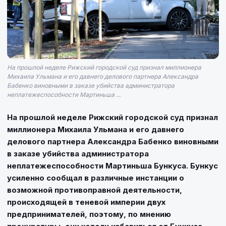
На прошлой неделе Рижский городской суд признал миллионера
Михаила Ульмана и его давнего делового партнера Александра
Бабенко виновными в заказе убийства администратора
неплатежеспособности Мартиньша ...
На прошлой неделе Рижский городской суд признал
миллионера Михаила Ульмана и его давнего
делового партнера Александра Бабенко виновными
в заказе убийства администратора
неплатежеспособности Мартиньша Бункуса. Бункус
усиленно сообщал в различные инстанции о
возможной противоправной деятельности,
происходящей в теневой империи двух
предпринимателей, поэтому, по мнению