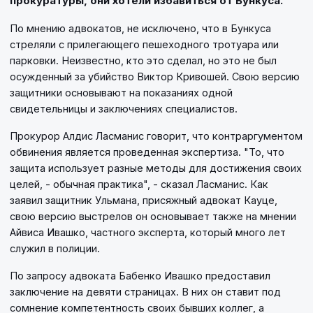
прокуратуры, они хотели избавиться от Бункуса.
По мнению адвокатов, не исключено, что в Бункуса
стреляли с прилегающего пешеходного тротуара или
парковки. Неизвестно, кто это сделал, но это не был
осужденный за убийство Виктор Кривошей. Свою версию
защитники основывают на показаниях одной
свидетельницы и заключениях специалистов.
Прокурор Алдис Ласманис говорит, что контраргументом
обвинения является проведенная экспертиза. "То, что
защита использует разные методы для достижения своих
целей, - обычная практика", - сказал Ласманис. Как
заявил защитник Ульмана, присяжный адвокат Кауце,
свою версию выстрелов он основывает также на мнении
Айвиса Ивашко, частного эксперта, который много лет
служил в полиции.
По запросу адвоката Бабенко Ивашко предоставил
заключение на девяти страницах. В них он ставит под
сомнение компетентность своих бывших коллег, а