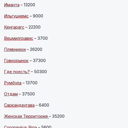
Иманта
– 13200
Ильгуциемс
– 9000
Кенгарагс
– 22200
Вецмилгравис
– 3700
Плявниеки
– 26200
Говнорынок
– 37300
Где поесть?
– 50300
Румбула
– 13700
Отдам
– 37500
Саркандаугава
– 6400
Женская Территория
– 35200
Coronavirus Riga
– 5600