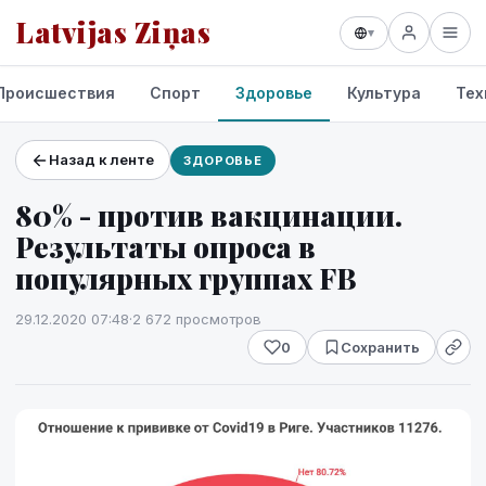
Latvijas Ziņas
▾
Происшествия
Спорт
Здоровье
Культура
Тех
Назад к ленте
ЗДОРОВЬЕ
Проекты и сервисы
80% - против вакцинации.
Прогноз погоды
Результаты опроса в
популярных группах FB
29.12.2020 07:48
·
2 672 просмотров
0
Сохранить