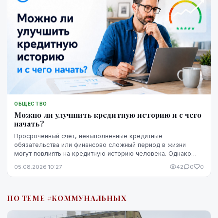
ОБЩЕСТВО
Можно ли улучшить кредитную историю и с чего
начать?
Просроченный счёт, невыполненные кредитные
обязательства или финансово сложный период в жизни
могут повлиять на кредитную историю человека. Однако
негативная запись не означает, что ситуацию уже
05.08.2026 10:27
42
0
0
невозможно изменить. Кредитную историю можно
постепенно улучшить, но для этого потребуются время,
регулярное выполнение обязательств и продуманные
ПО ТЕМЕ #КОММУНАЛЬНЫХ
действия.