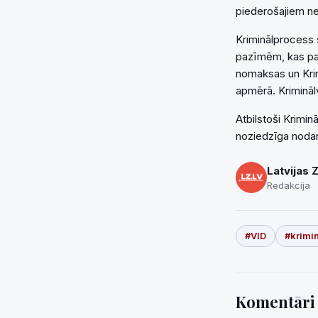
piederošajiem n
Kriminālprocess 
pazīmēm, kas par
nomaksas un Krimi
apmērā. Krimināl
Atbilstoši Krimi
noziedzīga nodar
Latvijas 
Redakcija
#VID
#krimi
Komentār