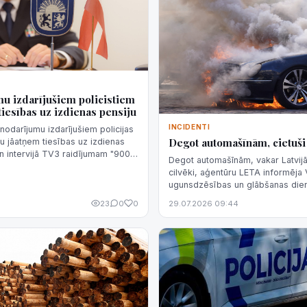
u izdarījušiem policistiem
tiesības uz izdienas pensiju
INCIDENTI
nodarījumu izdarījušiem policijas
Degot automašīnām, cietuši 
u jāatņem tiesības uz izdienas
en intervijā TV3 raidījumam "900
Degot automašīnām, vakar Latvijā 
sacīja Valsts policijas (VP)
cilvēki, aģentūru LETA informēja 
ugunsdzēsības un glābšanas die
23
0
0
29.07.2026 09:44