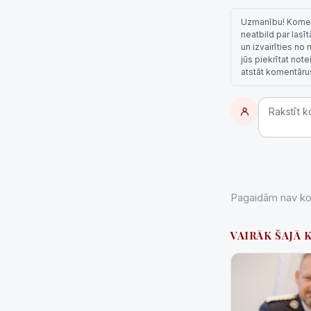
Uzmanību! Komentā
neatbild par lasī
un izvairīties no
jūs piekrītat not
atstāt komentāru
Pagaidām nav kom
VAIRĀK ŠAJĀ 