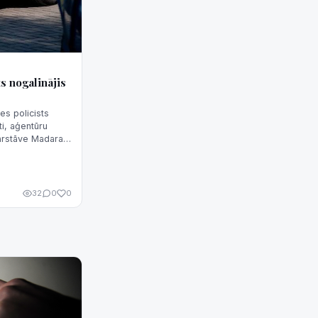
s nogalinājis
es policists
ti, aģentūru
pārstāve Madara
32
0
0