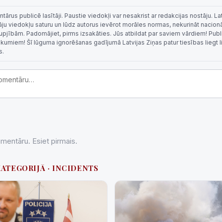
rus publicē lasītāji. Paustie viedokļi var nesakrist ar redakcijas nostāju. La
tāju viedokļu saturu un lūdz autorus ievērot morāles normas, nekurināt nacion
 rupjībām. Padomājiet, pirms izsakāties. Jūs atbildat par saviem vārdiem! Publi
eikumiem! Šī lūguma ignorēšanas gadījumā Latvijas Ziņas patur tiesības liegt 
s.
entāru. Esiet pirmais.
KATEGORIJĀ · INCIDENTS