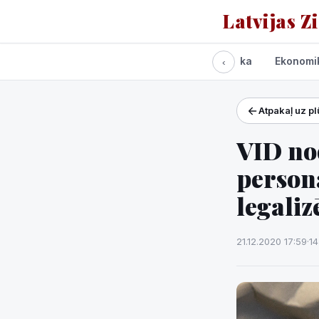
Latvijas Z
Visas ziņas
Politika
Ekonomi
‹
Atpakaļ uz p
Projekti un pakalpoj
Laikapstākļi
VID no
persona
legaliz
21.12.2020 17:59
·
14