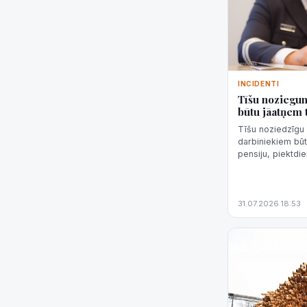
INCIDENTI
Tīšu noziegum
būtu jāatņem 
Tīšu noziedzīgu 
darbiniekiem būt
pensiju, piektdi
sekundes" sacīja 
priekšni...
31.07.2026 18:53