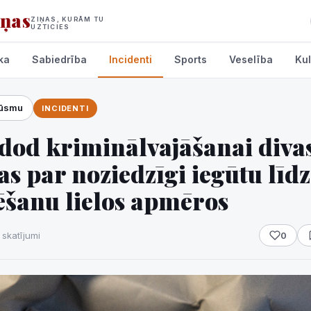
iņas
ZIŅAS, KURĀM TU
UZTICIES
ka
Sabiedrība
Incidenti
Sports
Veselība
Kul
lūsmu
INCIDENTI
umi
dod kriminālvajāšanai diva
s par noziedzīgi iegūtu līd
ēšanu lielos apmēros
 skatījumi
0