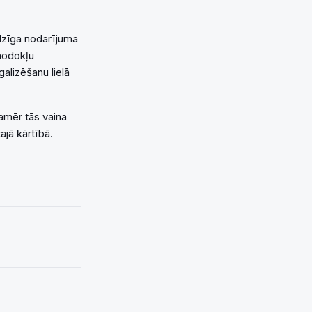
dzīga nodarījuma
 nodokļu
alizēšanu lielā
amēr tās vaina
ajā kārtībā.