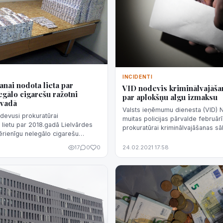
INCIDENTI
anai nodota lieta par
VID nodevis kriminālvajāša
egālo cigarešu ražotni
par aplokšņu algu izmaksu
ovadā
Valsts ieņēmumu dienesta (VID) 
odevusi prokuratūrai
muitas policijas pārvalde februā
i lietu par 2018.gadā Lielvārdes
prokuratūrai kriminālvajāšanas sā
ērienīgu nelegālo cigarešu
kriminālprocesu pret vienu perso
 Valsts policija.
grāmatvedības uzsk...
17
0
0
24.02.2021 17:58