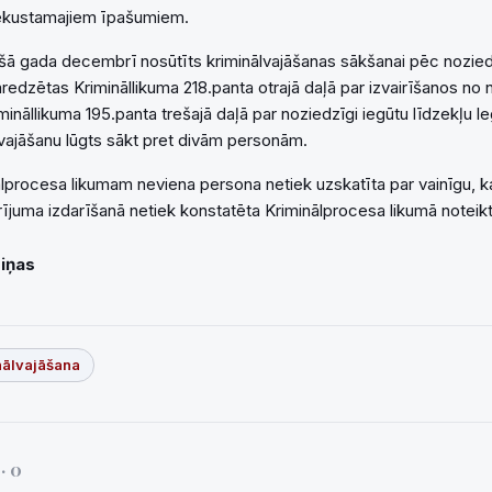
ekustamajiem īpašumiem.
šā gada decembrī nosūtīts kriminālvajāšanas sākšanai pēc nozie
edzētas Krimināllikuma 218.panta otrajā daļā par izvairīšanos no
nāllikuma 195.panta trešajā daļā par noziedzīgi iegūtu līdzekļu leg
vajāšanu lūgts sākt pret divām personām.
nālprocesa likumam neviena persona netiek uzskatīta par vainīgu, k
ījuma izdarīšanā netiek konstatēta Kriminālprocesa likumā noteikt
Ziņas
nālvajāšana
i
· 0