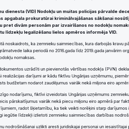
u dienesta (VID) Nodokļu un muitas policijas pārvalde dec
s apgabala prokuratūrai kriminālvajāšanas sākšanai nosūtī
u pret divām personām par izvairīšanos no nodokļu nomak
tu līdzekļu legalizēšanu lielos apmēros informēja VID.
tā noskaidrots, ka zemnieku saimniecības, kura darbojās kravu p
grāmatvede laika periodā no 2016.gada līdz 2019.gada janvārim org
nodokļu nomaksas.
kumentos uzrādīti un pievienotās vērtības nodokļa (PVN) deklarā
uši realizācijas darījumi ar kādu fiktīvu Ungārijas uzņēmumu, piem
valsts budžetam nodarot zaudējumus vairāk nekā miljona eiro apmēr
dzīgo nodarījumu, fiktīvi izveidotais Ungārijas uzņēmums zemniek
icis pārskaitījumus vairāk nekā piecu miljonu eiro apmērā par fakt
jumiem, radot šķietamību, ka tiek veikti norēķini starp darījumos 
i iegūtie līdzekļi izlietoti zemnieku saimniecības darbības nodroš
u nodrošināšanai uzlikti aresti juridiskajai personai un iesaistītajai