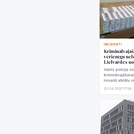
INCIDENTI
Kriminālvajāš
vērienīgu nel
Lielvārdes n
Valsts policija n
kriminālvajāšana
novadā atklātu v
ražotni informēja
23.04.2021 17:58