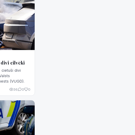
divi cilvēki
cietuši divi
Valsts
nests (VUGD).
36
0
0