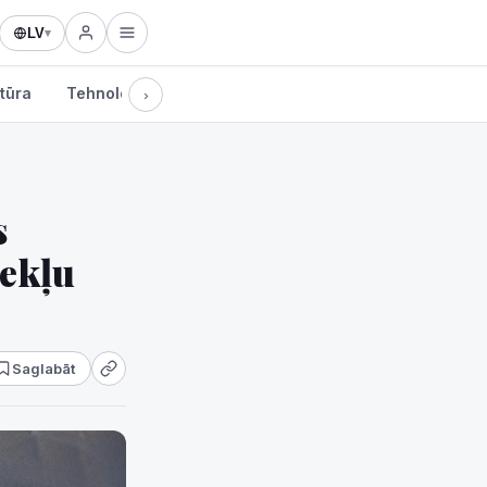
LV
▾
tūra
Tehnoloģijas
›
s
zekļu
Saglabāt