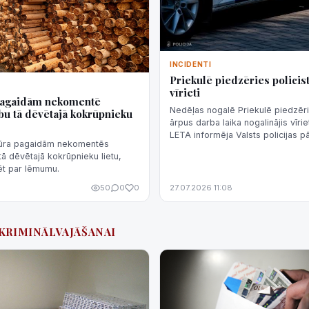
INCIDENTI
Priekulē piedzēries policist
vīrieti
pagaidām nekomentē
Nedēļas nogalē Priekulē piedzēri
bu tā dēvētajā kokrūpnieku
ārpus darba laika nogalinājis vīrie
LETA informēja Valsts policijas 
tūra pagaidām nekomentēs
Šeršņova.
tā dēvētajā kokrūpnieku lietu,
ēt par lēmumu.
50
0
0
27.07.2026 11:08
#KRIMINĀLVAJĀŠANAI