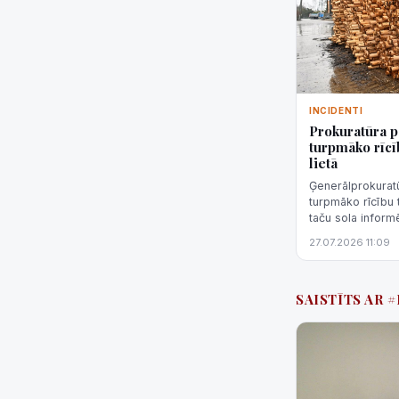
INCIDENTI
Prokuratūra 
turpmāko rīcī
lietā
Ģenerālprokura
turpmāko rīcību 
taču sola inform
27.07.2026 11:09
SAISTĪTS AR 