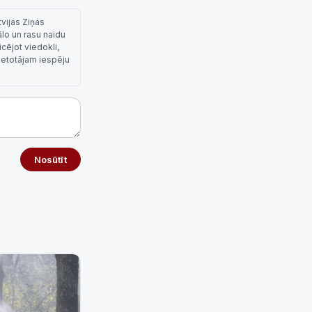
tvijas Ziņas
ālo un rasu naidu
cējot viedokli,
lietotājam iespēju
Nosūtīt