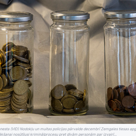
nesta (VID) Nodokļu un muitas policijas pārvalde decembrī Zemgales tiesas apg
kšanai nosūtījusi kriminālprocesu pret divām personām par izvairī...