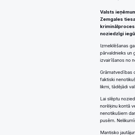
Valsts ieņēmum
Zemgales tiesa
kriminālproces
noziedzīgi iegū
Izmeklēšanas gai
pārvaldnieks un 
izvairīšanos no 
Grāmatvedības do
faktiski nenotik
likmi, tādējādi 
Lai slēptu nozie
norēķinu kontā ve
nenotikušiem darī
pusēm. Nelikumīg
Mantisko jautājum