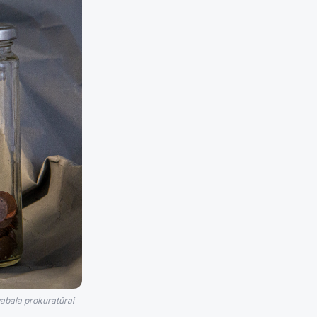
abala prokuratūrai