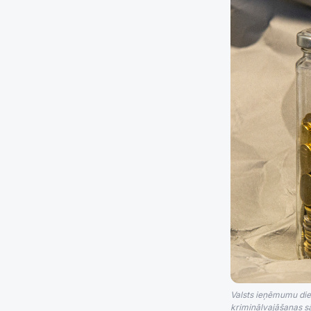
Valsts ieņēmumu die
kriminālvajāšanas sā