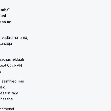
embrī
jusi
sas un
ārvadājumu jomā,
anizēja
cijās iekļauti
ērojot 0% PVN
ā.
u saimniecības
iski
iesaistītām
ināšanai.
 personai