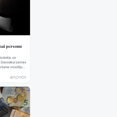
nai personu
Nodokļu un
rī Dievidkurzemes
kšanai nosūtījusi
nu par
11
0
0