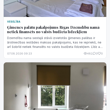
VESELĪBA
Ģimenes palātu pakalpojums Rīgas Dzemdību namā
netiek finansēts no valsts budžeta līdzekļiem
Dzemdību nama sestajā stāvā izvietotās ģimenes palātas ir
ārstniecības iestādes maksas pakalpojums, kas ne iepriekš, ne
arī šobrīd netiek finansēts no valsts budžeta līdzekļiem. Līdz ar
to nav korekti šo pakalpojumu sasaistīt ar valsts finansējuma
07.08.2026 09:23
482
0
0
izmaiņām.