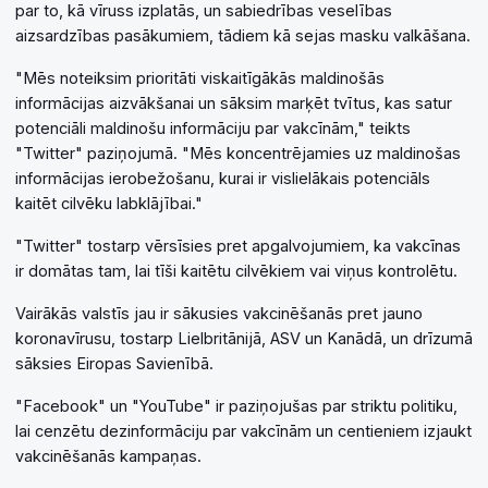
par to, kā vīruss izplatās, un sabiedrības veselības
aizsardzības pasākumiem, tādiem kā sejas masku valkāšana.
"Mēs noteiksim prioritāti viskaitīgākās maldinošās
informācijas aizvākšanai un sāksim marķēt tvītus, kas satur
potenciāli maldinošu informāciju par vakcīnām," teikts
"Twitter" paziņojumā. "Mēs koncentrējamies uz maldinošas
informācijas ierobežošanu, kurai ir vislielākais potenciāls
kaitēt cilvēku labklājībai."
"Twitter" tostarp vērsīsies pret apgalvojumiem, ka vakcīnas
ir domātas tam, lai tīši kaitētu cilvēkiem vai viņus kontrolētu.
Vairākās valstīs jau ir sākusies vakcinēšanās pret jauno
koronavīrusu, tostarp Lielbritānijā, ASV un Kanādā, un drīzumā
sāksies Eiropas Savienībā.
"Facebook" un "YouTube" ir paziņojušas par striktu politiku,
lai cenzētu dezinformāciju par vakcīnām un centieniem izjaukt
vakcinēšanās kampaņas.