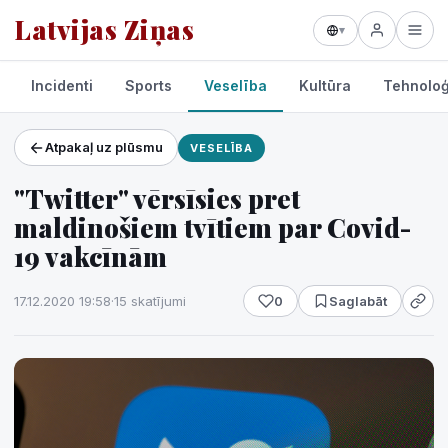
Latvijas Ziņas
▾
Incidenti
Sports
Veselība
Kultūra
Tehnoloģ
Atpakaļ uz plūsmu
VESELĪBA
Projekti un pakalpojumi
"Twitter" vērsīsies pret
Laikapstākļi
maldinošiem tvītiem par Covid-
19 vakcīnām
17.12.2020 19:58
·
15 skatījumi
0
Saglabāt