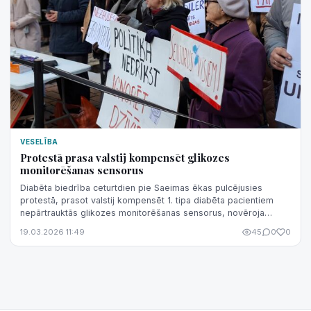
VESELĪBA
Protestā prasa valstij kompensēt glikozes
monitorēšanas sensorus
Diabēta biedrība ceturtdien pie Saeimas ēkas pulcējusies
protestā, prasot valstij kompensēt 1. tipa diabēta pacientiem
nepārtrauktās glikozes monitorēšanas sensorus, novēroja
aģentūra LETA.
19.03.2026 11:49
45
0
0