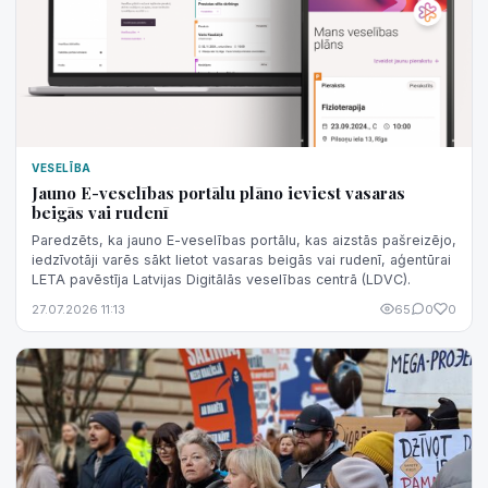
VESELĪBA
Jauno E-veselības portālu plāno ieviest vasaras
beigās vai rudenī
Paredzēts, ka jauno E-veselības portālu, kas aizstās pašreizējo,
iedzīvotāji varēs sākt lietot vasaras beigās vai rudenī, aģentūrai
LETA pavēstīja Latvijas Digitālās veselības centrā (LDVC).
27.07.2026 11:13
65
0
0