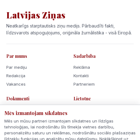
Latvijas Ziņas
Neatkarīgs starptautisks ziņu medijs. Pārbaudīti fakti,
līdzsvarots atspoguļojums, oriģināla žurnālistika - visā Eiropā.
Par mums
Sadarbība
Par mediju
Reklāma
Redakcija
Kontakti
Vakances
Partneriem
Dokumenti
Lietotne
Lietošanas noteikumi
Mēs izmantojam sīkdatnes
Privātuma politika
Mēs un mūsu partneri izmantojam sīkdatnes un līdzīgas
Sīkdatnes
tehnoloģijas, lai nodrošinātu šīs tīmekļa vietnes darbību,
personalizētu saturu un reklāmas, nodrošinātu sociālo plašsaziņas
Rīcības kodekss
līdzekļu funkcijas un analizētu mūsu datplūsmu. Noklikšķinot uz