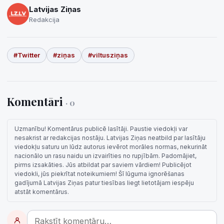
Latvijas Ziņas
Redakcija
#Twitter
#ziņas
#viltusziņas
Komentāri
· 0
Uzmanību! Komentārus publicē lasītāji. Paustie viedokļi var
nesakrist ar redakcijas nostāju. Latvijas Ziņas neatbild par lasītāju
viedokļu saturu un lūdz autorus ievērot morāles normas, nekurināt
nacionālo un rasu naidu un izvairīties no rupjībām. Padomājiet,
pirms izsakāties. Jūs atbildat par saviem vārdiem! Publicējot
viedokli, jūs piekrītat noteikumiem! Šī lūguma ignorēšanas
gadījumā Latvijas Ziņas patur tiesības liegt lietotājam iespēju
atstāt komentārus.