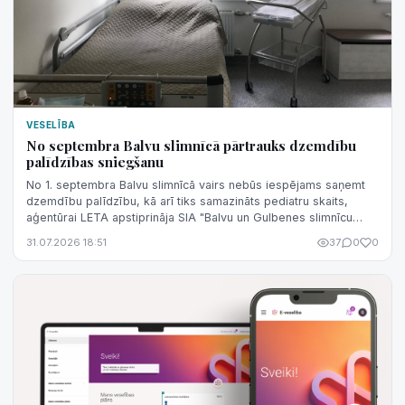
VESELĪBA
No septembra Balvu slimnīcā pārtrauks dzemdību
palīdzības sniegšanu
No 1. septembra Balvu slimnīcā vairs nebūs iespējams saņemt
dzemdību palīdzību, kā arī tiks samazināts pediatru skaits,
aģentūrai LETA apstiprināja SIA "Balvu un Gulbenes slimnīcu
apvienība" valdes lo...
31.07.2026 18:51
37
0
0