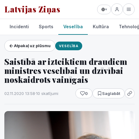
Latvijas Ziņas
▾
Incidenti
Sports
Veselība
Kultūra
Tehnoloģ
Atpakaļ uz plūsmu
VESELĪBA
Projekti un pakalpojumi
Saistībā ar izteiktiem draudiem
Laikapstākļi
ministres veselībai un dzīvībai
noskaidrots vainīgais
02.11.2020 13:58
·
10 skatījumi
0
Saglabāt