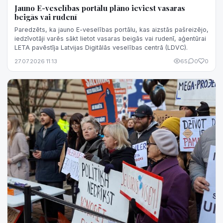
Jauno E-veselības portālu plāno ieviest vasaras
beigās vai rudenī
Paredzēts, ka jauno E-veselības portālu, kas aizstās pašreizējo,
iedzīvotāji varēs sākt lietot vasaras beigās vai rudenī, aģentūrai
LETA pavēstīja Latvijas Digitālās veselības centrā (LDVC).
27.07.2026 11:13
65
0
0