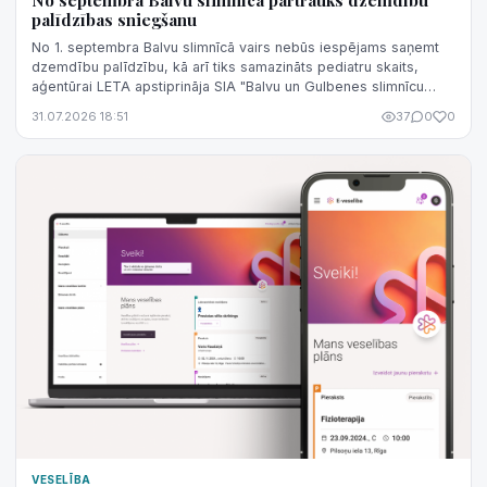
No septembra Balvu slimnīcā pārtrauks dzemdību
palīdzības sniegšanu
No 1. septembra Balvu slimnīcā vairs nebūs iespējams saņemt
dzemdību palīdzību, kā arī tiks samazināts pediatru skaits,
aģentūrai LETA apstiprināja SIA "Balvu un Gulbenes slimnīcu
apvienība" valdes lo...
31.07.2026 18:51
37
0
0
VESELĪBA