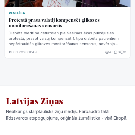
VESELĪBA
Protestā prasa valstij kompensēt glikozes
monitorēšanas sensorus
Diabēta biedrība ceturtdien pie Saeimas ēkas pulcējusies
protestā, prasot valstij kompensēt 1. tipa diabēta pacientiem
nepārtrauktās glikozes monitorēšanas sensorus, novēroja
aģentūra LETA.
19.03.2026 11:49
45
0
0
Latvijas Ziņas
Neatkarīgs starptautisks ziņu medijs. Pārbaudīti fakti,
līdzsvarots atspoguļojums, oriģināla žurnālistika - visā Eiropā.