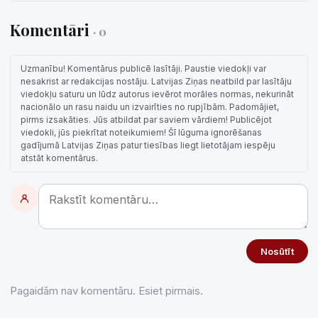
Komentāri
· 0
Uzmanību! Komentārus publicē lasītāji. Paustie viedokļi var
nesakrist ar redakcijas nostāju. Latvijas Ziņas neatbild par lasītāju
viedokļu saturu un lūdz autorus ievērot morāles normas, nekurināt
nacionālo un rasu naidu un izvairīties no rupjībām. Padomājiet,
pirms izsakāties. Jūs atbildat par saviem vārdiem! Publicējot
viedokli, jūs piekrītat noteikumiem! Šī lūguma ignorēšanas
gadījumā Latvijas Ziņas patur tiesības liegt lietotājam iespēju
atstāt komentārus.
Nosūtīt
Pagaidām nav komentāru. Esiet pirmais.