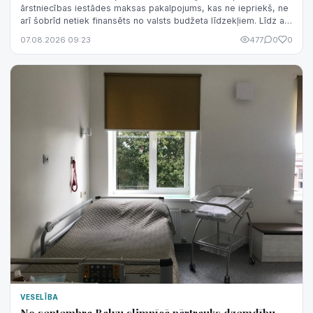
ārstniecības iestādes maksas pakalpojums, kas ne iepriekš, ne
arī šobrīd netiek finansēts no valsts budžeta līdzekļiem. Līdz ar
to nav korekti šo pakalpojumu sasaistīt ar valsts finansējuma
07.08.2026 09:23
477
0
0
izmaiņām.
VESELĪBA