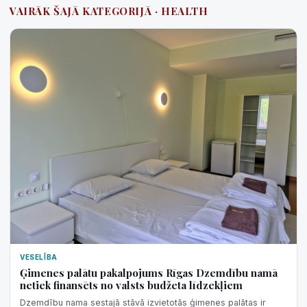
VAIRĀK ŠAJĀ KATEGORIJĀ · HEALTH
VESELĪBA
Ģimenes palātu pakalpojums Rīgas Dzemdību namā
netiek finansēts no valsts budžeta līdzekļiem
Dzemdību nama sestajā stāvā izvietotās ģimenes palātas ir