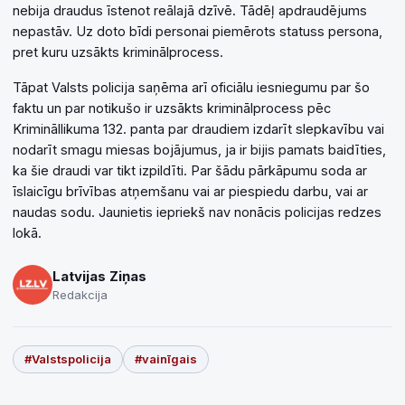
nebija draudus īstenot reālajā dzīvē. Tādēļ apdraudējums
nepastāv. Uz doto bīdi personai piemērots statuss persona,
pret kuru uzsākts kriminālprocess.
Tāpat Valsts policija saņēma arī oficiālu iesniegumu par šo
faktu un par notikušo ir uzsākts kriminālprocess pēc
Krimināllikuma 132. panta par draudiem izdarīt slepkavību vai
nodarīt smagu miesas bojājumus, ja ir bijis pamats baidīties,
ka šie draudi var tikt izpildīti. Par šādu pārkāpumu soda ar
īslaicīgu brīvības atņemšanu vai ar piespiedu darbu, vai ar
naudas sodu. Jaunietis iepriekš nav nonācis policijas redzes
lokā.
Latvijas Ziņas
Redakcija
#Valstspolicija
#vainīgais