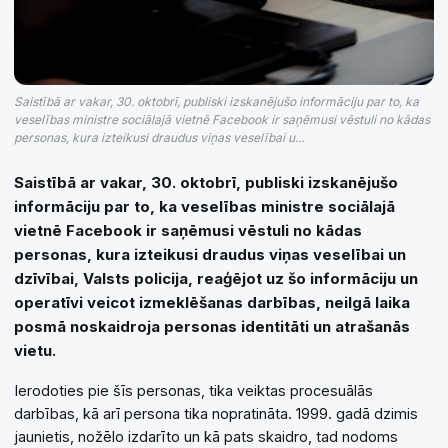
Saistībā ar vakar, 30. oktobrī, publiski izskanējušo informāciju par to, ka
veselības ministre sociālajā vietnē Facebook ir saņēmusi vēstuli no kādas
personas, kura izteikusi draudus viņas veselībai u...
Saistībā ar vakar, 30. oktobrī, publiski izskanējušo
informāciju par to, ka veselības ministre sociālajā
vietnē Facebook ir saņēmusi vēstuli no kādas
personas, kura izteikusi draudus viņas veselībai un
dzīvībai, Valsts policija, reaģējot uz šo informāciju un
operatīvi veicot izmeklēšanas darbības, neilgā laika
posmā noskaidroja personas identitāti un atrašanās
vietu.
Ierodoties pie šīs personas, tika veiktas procesuālās
darbības, kā arī persona tika nopratināta. 1999. gadā dzimis
jaunietis, nožēlo izdarīto un kā pats skaidro, tad nodoms