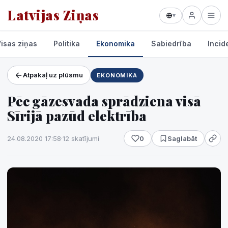
Latvijas Ziņas
▾
isas ziņas
Politika
Ekonomika
Sabiedrība
Incid
Atpakaļ uz plūsmu
EKONOMIKA
Projekti un pakalpojumi
Pēc gāzesvada sprādziena visā
Laikapstākļi
Sīrijā pazūd elektrība
24.08.2020 17:58
·
12 skatījumi
0
Saglabāt