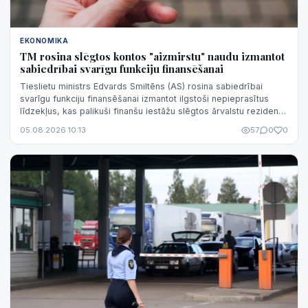
EKONOMIKA
TM rosina slēgtos kontos "aizmirstu" naudu izmantot
sabiedrībai svarīgu funkciju finansēšanai
Tieslietu ministrs Edvards Smiltēns (AS) rosina sabiedrībai
svarīgu funkciju finansēšanai izmantot ilgstoši nepieprasītus
līdzekļus, kas palikuši finanšu iestāžu slēgtos ārvalstu rezidentu
un juridisko personu kontos.
05.08.2026 10:13
57
0
0