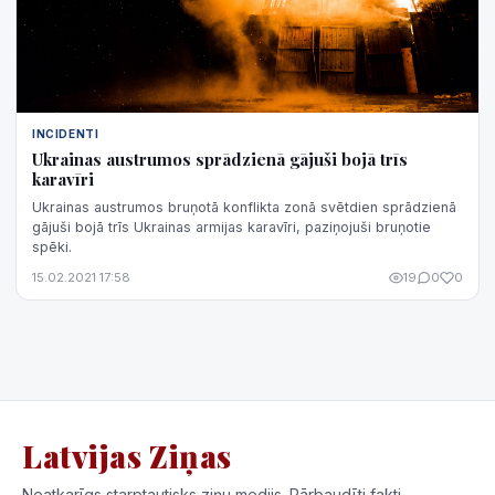
INCIDENTI
Ukrainas austrumos sprādzienā gājuši bojā trīs
karavīri
Ukrainas austrumos bruņotā konflikta zonā svētdien sprādzienā
gājuši bojā trīs Ukrainas armijas karavīri, paziņojuši bruņotie
spēki.
15.02.2021 17:58
19
0
0
Latvijas Ziņas
Neatkarīgs starptautisks ziņu medijs. Pārbaudīti fakti,