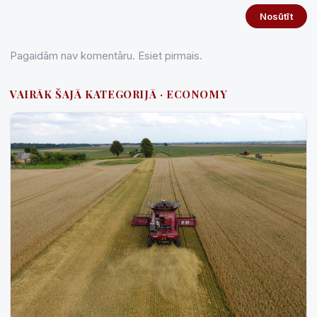
Nosūtīt
Pagaidām nav komentāru. Esiet pirmais.
VAIRĀK ŠAJĀ KATEGORIJĀ · ECONOMY