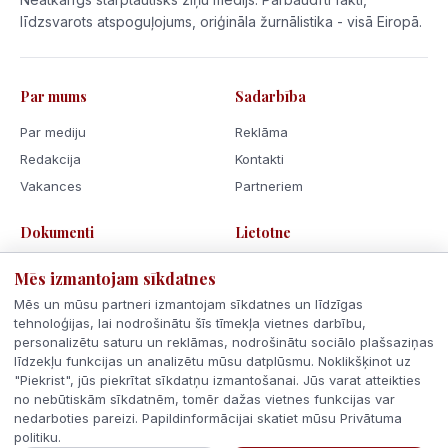
līdzsvarots atspoguļojums, oriģināla žurnālistika - visā Eiropā.
Par mums
Sadarbība
Par mediju
Reklāma
Redakcija
Kontakti
Vakances
Partneriem
Dokumenti
Lietotne
Lietošanas noteikumi
Mēs izmantojam sīkdatnes
Privātuma politika
Mēs un mūsu partneri izmantojam sīkdatnes un līdzīgas
Sīkdatnes
tehnoloģijas, lai nodrošinātu šīs tīmekļa vietnes darbību,
personalizētu saturu un reklāmas, nodrošinātu sociālo plašsaziņas
Rīcības kodekss
līdzekļu funkcijas un analizētu mūsu datplūsmu. Noklikšķinot uz
"Piekrist", jūs piekrītat sīkdatņu izmantošanai. Jūs varat atteikties
no nebūtiskām sīkdatnēm, tomēr dažas vietnes funkcijas var
nedarboties pareizi. Papildinformācijai skatiet mūsu Privātuma
politiku.