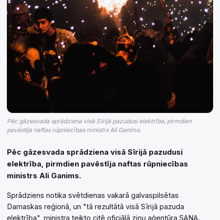
Pēc gāzesvada sprādziena visā Sīrijā pazudusi elektrība, pirmdien
pavēstīja naftas rūpniecības ministrs Ali Ganims.
Pēc gāzesvada sprādziena visā Sīrijā pazudusi
elektrība, pirmdien pavēstīja naftas rūpniecības
ministrs Ali Ganims.
Sprādziens notika svētdienas vakarā galvaspilsētas
Damaskas reģionā, un "tā rezultātā visā Sīrijā pazuda
elektrība", ministra teikto citē oficiālā ziņu aģentūra SANA.