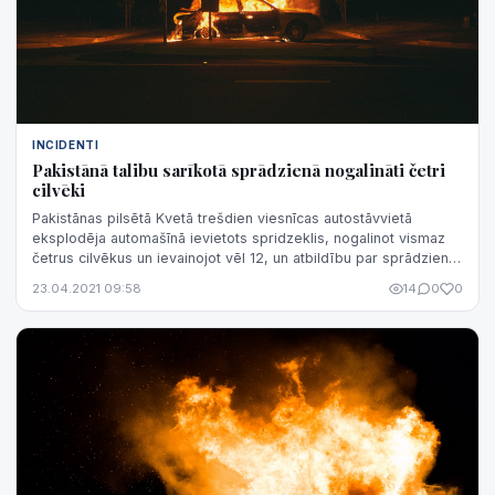
INCIDENTI
Pakistānā talibu sarīkotā sprādzienā nogalināti četri
cilvēki
Pakistānas pilsētā Kvetā trešdien viesnīcas autostāvvietā
eksplodēja automašīnā ievietots spridzeklis, nogalinot vismaz
četrus cilvēkus un ievainojot vēl 12, un atbildību par sprādzienu
ir uzņēmušies ...
23.04.2021 09:58
14
0
0