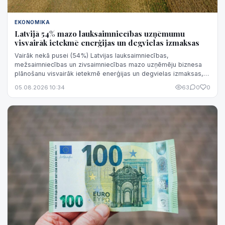
EKONOMIKA
Latvijā 54% mazo lauksaimniecības uzņēmumu
visvairāk ietekmē enerģijas un degvielas izmaksas
Vairāk nekā pusei (54%) Latvijas lauksaimniecības,
mežsaimniecības un zivsaimniecības mazo uzņēmēju biznesa
plānošanu visvairāk ietekmē enerģijas un degvielas izmaksas,
liecina "Luminor Bank" aptauja.
05.08.2026 10:34
63
0
0