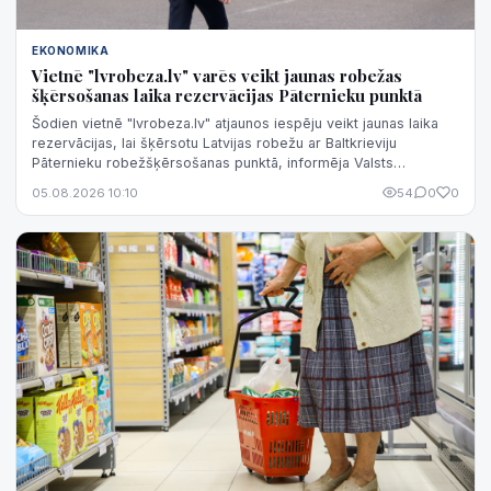
EKONOMIKA
Vietnē "lvrobeza.lv" varēs veikt jaunas robežas
šķērsošanas laika rezervācijas Pāternieku punktā
Šodien vietnē "lvrobeza.lv" atjaunos iespēju veikt jaunas laika
rezervācijas, lai šķērsotu Latvijas robežu ar Baltkrieviju
Pāternieku robežšķērsošanas punktā, informēja Valsts
robežsardzē.
05.08.2026 10:10
54
0
0