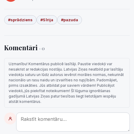
#sprādziens
#Sīrija
#pazuda
Komentāri
· 0
Uzmanību! Komentārus publicē lasītāji. Paustie viedokļi var
nesakrist ar redakcijas nostāju. Latvijas Ziņas neatbild par lasītāju
viedokļu saturu un lūdz autorus ievērot morāles normas, nekurināt
nacionālo un rasu naidu un izvairīties no rupjībām. Padomājiet,
pirms izsakāties. Jūs atbildat par saviem vārdiem! Publicējot
viedokli, jūs piekrītat noteikumiem! Šī lūguma ignorēšanas
gadījumā Latvijas Ziņas patur tiesības liegt lietotājam iespēju
atstāt komentārus.