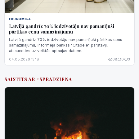
EKONOMIKA
Latvijā gandrīz 70% iedzīvotāju nav pamanījuši
pārtikas cenu samazinājumu
Latvijā gandrīz 70% iedzīvotāju nav pamanījuši pārtikas cenu
samazinājumu, informēja bankas "Citadele" pārstāvji,
atsaucoties uz veiktās aptaujas datiem.
04.08.2026 13:18
68
0
3
SAISTĪTS AR #SPRĀDZIENA