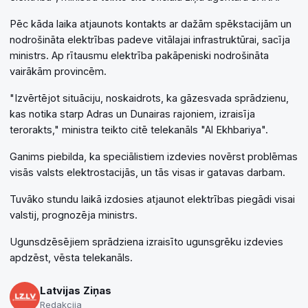
Pēc kāda laika atjaunots kontakts ar dažām spēkstacijām un
nodrošināta elektrības padeve vitālajai infrastruktūrai, sacīja
ministrs. Ap rītausmu elektrība pakāpeniski nodrošināta
vairākām provincēm.
"Izvērtējot situāciju, noskaidrots, ka gāzesvada sprādzienu,
kas notika starp Adras un Dunairas rajoniem, izraisīja
terorakts," ministra teikto citē telekanāls "Al Ekhbariya".
Ganims piebilda, ka speciālistiem izdevies novērst problēmas
visās valsts elektrostacijās, un tās visas ir gatavas darbam.
Tuvāko stundu laikā izdosies atjaunot elektrības piegādi visai
valstij, prognozēja ministrs.
Ugunsdzēsējiem sprādziena izraisīto ugunsgrēku izdevies
apdzēst, vēsta telekanāls.
Latvijas Ziņas
Redakcija