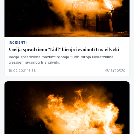
INCIDENTI
Vācijā sprādzienā "Lidl" birojā ievainoti trīs cilvēki
Vācijā sprādzienā mazumtirgotāja "Lidl" birojā Nekarzulmā
trešdien ievainoti trīs cilvēki.
18.02.2021 13:58
16
0
0