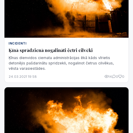
INCIDENTI
Ķīnā sprādzienā nogalināti četri cilvēki
Ķīnas dienvidos ciemata administrācijas ēkā kāds vīrietis
detonējis pašdarinātu spridzekli, nogalinot četrus cilvēkus,
vēsta varasiestādes.
24.03.2021 19:58
14
0
0