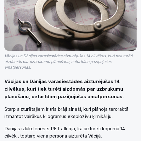
Vācijas un Dānijas varasiestādes aizturējušas 14 cilvēkus, kuri tiek turēti
aizdomās par uzbrukumu plānošanu, ceturtdien paziņojušas
amatpersonas.
Vācijas un Dānijas varasiestādes aizturējušas 14
cilvēkus, kuri tiek turēti aizdomās par uzbrukumu
plānošanu, ceturtdien paziņojušas amatpersonas.
Starp aizturētajiem ir trīs brāļi sīrieši, kuri plānoja teroraktā
izmantot vairākus kilogramus eksplozīvu ķimikāliju.
Dānijas izlūkdienests PET atklāja, ka aizturēti kopumā 14
cilvēki, tostarp viena persona aizturēta Vācijā.