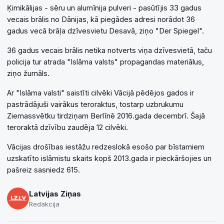
Ķimikālijas - sēru un alumīnija pulveri - pasūtījis 33 gadus
vecais brālis no Dānijas, kā piegādes adresi norādot 36
gadus vecā brāļa dzīvesvietu Desavā, ziņo "Der Spiegel".
36 gadus vecais brālis netika notverts viņa dzīvesvietā, taču
policija tur atrada "Islāma valsts" propagandas materiālus,
ziņo žurnāls.
Ar "Islāma valsti" saistīti cilvēki Vācijā pēdējos gados ir
pastrādājuši vairākus teroraktus, tostarp uzbrukumu
Ziemassvētku tirdziņam Berlīnē 2016.gada decembrī. Šajā
teroraktā dzīvību zaudēja 12 cilvēki.
Vācijas drošības iestāžu redzeslokā esošo par bīstamiem
uzskatīto islāmistu skaits kopš 2013.gada ir pieckāršojies un
pašreiz sasniedz 615.
Latvijas Ziņas
Redakcija