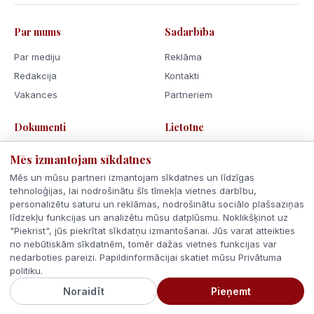
Par mums
Sadarbība
Par mediju
Reklāma
Redakcija
Kontakti
Vakances
Partneriem
Dokumenti
Lietotne
Lietošanas noteikumi
Mēs izmantojam sīkdatnes
Privātuma politika
Mēs un mūsu partneri izmantojam sīkdatnes un līdzīgas
Sīkdatnes
tehnoloģijas, lai nodrošinātu šīs tīmekļa vietnes darbību,
personalizētu saturu un reklāmas, nodrošinātu sociālo plašsaziņas
Rīcības kodekss
līdzekļu funkcijas un analizētu mūsu datplūsmu. Noklikšķinot uz
"Piekrist", jūs piekrītat sīkdatņu izmantošanai. Jūs varat atteikties
no nebūtiskām sīkdatnēm, tomēr dažas vietnes funkcijas var
nedarboties pareizi. Papildinformācijai skatiet mūsu Privātuma
politiku.
© 2026 Latvijas Ziņas. Visas tiesības aizsargātas.
Noraidīt
Pieņemt
Veidots ar
Latvijā