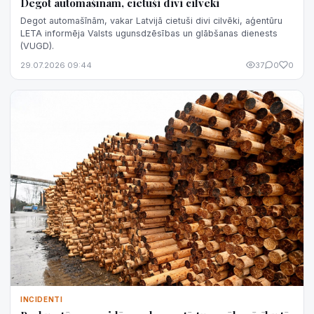
Degot automašīnām, cietuši divi cilvēki
Degot automašīnām, vakar Latvijā cietuši divi cilvēki, aģentūru
LETA informēja Valsts ugunsdzēsības un glābšanas dienests
(VUGD).
29.07.2026 09:44
37
0
0
INCIDENTI