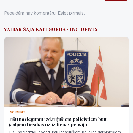
Pagaidām nav komentāru. Esiet pirmais.
VAIRĀK ŠAJĀ KATEGORIJĀ · INCIDENTS
INCIDENTI
Tīšu noziegumu izdarījušiem policistiem būtu
jāatņem tiesības uz izdienas pensiju
Tīšu noziedzīgu nodarījumu izdarījušiem policijas darbiniekiem