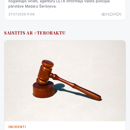
nogalinājis vīrieti, aģentūru LETA informēja Valsts policijas
pārstāve Madara Šeršņova.
27.07.2026 11:08
33
0
0
SAISTĪTS AR #TERORAKTU
INCIDENTI