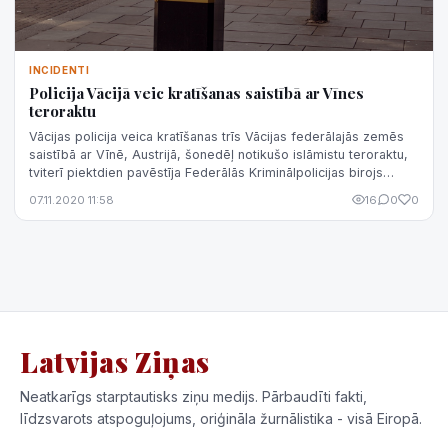
INCIDENTI
Policija Vācijā veic kratīšanas saistībā ar Vīnes
teroraktu
Vācijas policija veica kratīšanas trīs Vācijas federālajās zemēs
saistībā ar Vīnē, Austrijā, šonedēļ notikušo islāmistu teroraktu,
tviterī piektdien pavēstīja Federālās Kriminālpolicijas birojs
(BKA)....
07.11.2020 11:58
16
0
0
Latvijas Ziņas
Neatkarīgs starptautisks ziņu medijs. Pārbaudīti fakti,
līdzsvarots atspoguļojums, oriģināla žurnālistika - visā Eiropā.