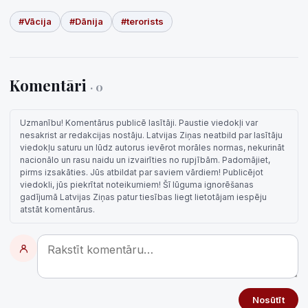
#Vācija
#Dānija
#terorists
Komentāri
· 0
Uzmanību! Komentārus publicē lasītāji. Paustie viedokļi var
nesakrist ar redakcijas nostāju. Latvijas Ziņas neatbild par lasītāju
viedokļu saturu un lūdz autorus ievērot morāles normas, nekurināt
nacionālo un rasu naidu un izvairīties no rupjībām. Padomājiet,
pirms izsakāties. Jūs atbildat par saviem vārdiem! Publicējot
viedokli, jūs piekrītat noteikumiem! Šī lūguma ignorēšanas
gadījumā Latvijas Ziņas patur tiesības liegt lietotājam iespēju
atstāt komentārus.
Nosūtīt