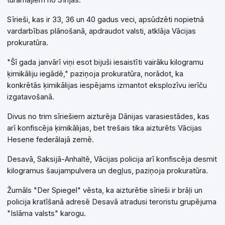
Sīrieši, kas ir 33, 36 un 40 gadus veci, apsūdzēti nopietnā
vardarbības plānošanā, apdraudot valsti, atklāja Vācijas
prokuratūra.
"Šī gada janvārī viņi esot bijuši iesaistīti vairāku kilogramu
ķimikāliju iegādē," paziņoja prokuratūra, norādot, ka
konkrētās ķimikālijas iespējams izmantot eksplozīvu ierīču
izgatavošanā.
Divus no trim sīriešiem aizturēja Dānijas varasiestādes, kas
arī konfiscēja ķimikālijas, bet trešais tika aizturēts Vācijas
Hesene federālajā zemē.
Desavā, Saksijā-Anhaltē, Vācijas policija arī konfiscēja desmit
kilogramus šaujampulvera un degļus, paziņoja prokuratūra.
Žurnāls "Der Spiegel" vēsta, ka aizturētie sīrieši ir brāļi un
policija kratīšanā adresē Desavā atradusi teroristu grupējuma
"Islāma valsts" karogu.