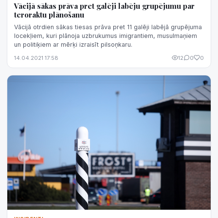
Vācijā sākas prāva pret galēji labēju grupējumu par
teroraktu plānošanu
Vācijā otrdien sākas tiesas prāva pret 11 galēji labējā grupējuma
locekļiem, kuri plānoja uzbrukumus imigrantiem, musulmaņiem
un politiķiem ar mērķi izraisīt pilsoņkaru.
14.04.2021 17:58
12
0
0