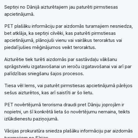
Septiņi no Dānijā aizturētajiem jau paturēti pirmstiesas
apcietinājumā.
PET plašāku informāciju par aizdomās turamajiem nesniedza,
bet atklāja, ka septiņi cilvēki, kas paturēti pirmstiesas
apcietinājumā, plānojuši vienu vai vairākus teroraktus vai
piedalījušies mēģinājumos veikt teroraktus.
Aizturētie tiek turēti aizdomās par sastāvdaļu vākšanu
sprāgstvielu izgatavošanai un ieroču izgatavošanai vai arī par
palīdzības sniegšanu šajos procesos.
Tiesa vēl lems, vai paturēt pirmstiesas apcietinājumā pārējos
sešus aizturētos, kas arī saistīti ar šo lietu.
PET novērtējumā terorisma draudi pret Dāniju joprojām ir
nopietni, un šī konkrētā lieta šo novērtējumu nemaina, teikts
izlūkdienestu paziņojumā.
Vācijas prokuratūra sniedza plašāku informāciju par aizdomās
turamajiem no Sīrijas.