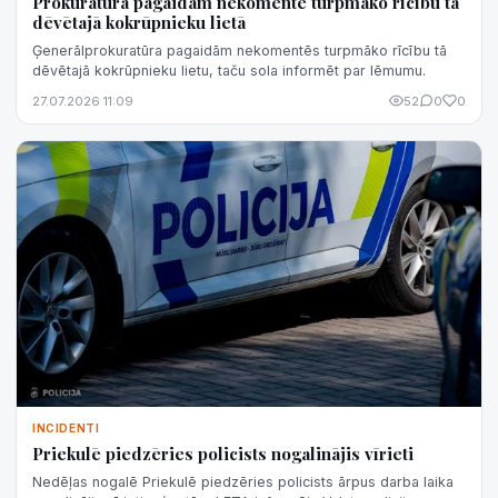
Prokuratūra pagaidām nekomentē turpmāko rīcību tā
dēvētajā kokrūpnieku lietā
Ģenerālprokuratūra pagaidām nekomentēs turpmāko rīcību tā
dēvētajā kokrūpnieku lietu, taču sola informēt par lēmumu.
27.07.2026 11:09
52
0
0
INCIDENTI
Priekulē piedzēries policists nogalinājis vīrieti
Nedēļas nogalē Priekulē piedzēries policists ārpus darba laika