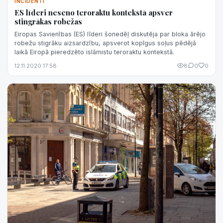
INCIDENTI
ES līderi neseno teroraktu kontekstā apsver
stingrākas robežas
Eiropas Savienības (ES) līderi šonedēļ diskutēja par bloka ārējo
robežu stigrāku aizsardzību, apsverot kopīgus soļus pēdējā
laikā Eiropā pieredzēto islāmistu teroraktu kontekstā.
12.11.2020 17:58
8
0
0