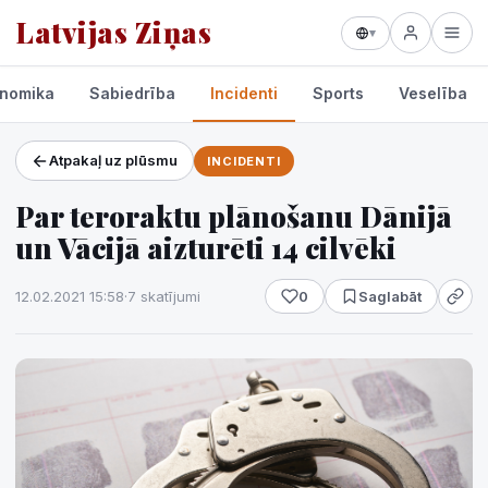
Latvijas Ziņas
▾
nomika
Sabiedrība
Incidenti
Sports
Veselība
Atpakaļ uz plūsmu
INCIDENTI
Projekti un pakalpojumi
Par teroraktu plānošanu Dānijā
Laikapstākļi
un Vācijā aizturēti 14 cilvēki
12.02.2021 15:58
·
7 skatījumi
0
Saglabāt