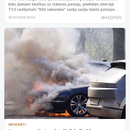
būtu jāatņem tiesības uz izdienas pensiju, piektdien intervijā
TV3 raidījumam "900 sekundes" sacīja sacīja Valsts policijas
(VP) priekšni...
31.07.2026 18:53
24
0
0
INCIDENTI