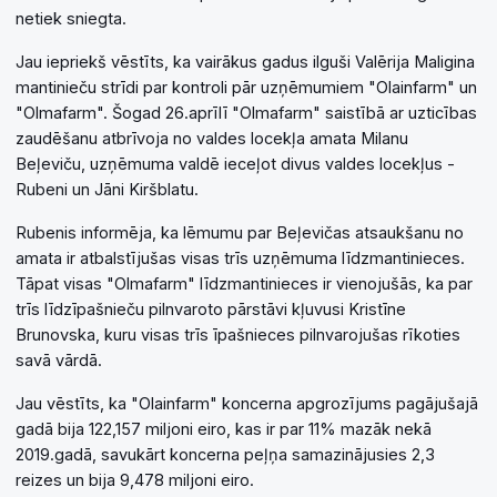
netiek sniegta.
Jau iepriekš vēstīts, ka vairākus gadus ilguši Valērija Maligina
mantinieču strīdi par kontroli pār uzņēmumiem "Olainfarm" un
"Olmafarm". Šogad 26.aprīlī "Olmafarm" saistībā ar uzticības
zaudēšanu atbrīvoja no valdes locekļa amata Milanu
Beļeviču, uzņēmuma valdē ieceļot divus valdes locekļus -
Rubeni un Jāni Kiršblatu.
Rubenis informēja, ka lēmumu par Beļevičas atsaukšanu no
amata ir atbalstījušas visas trīs uzņēmuma līdzmantinieces.
Tāpat visas "Olmafarm" līdzmantinieces ir vienojušās, ka par
trīs līdzīpašnieču pilnvaroto pārstāvi kļuvusi Kristīne
Brunovska, kuru visas trīs īpašnieces pilnvarojušas rīkoties
savā vārdā.
Jau vēstīts, ka "Olainfarm" koncerna apgrozījums pagājušajā
gadā bija 122,157 miljoni eiro, kas ir par 11% mazāk nekā
2019.gadā, savukārt koncerna peļņa samazinājusies 2,3
reizes un bija 9,478 miljoni eiro.