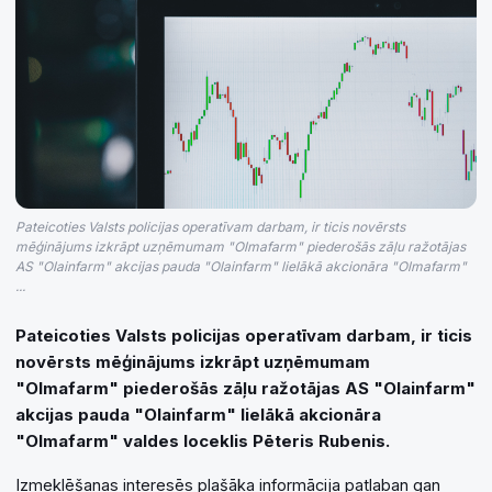
Pateicoties Valsts policijas operatīvam darbam, ir ticis novērsts
mēģinājums izkrāpt uzņēmumam "Olmafarm" piederošās zāļu ražotājas
AS "Olainfarm" akcijas pauda "Olainfarm" lielākā akcionāra "Olmafarm"
...
Pateicoties Valsts policijas operatīvam darbam, ir ticis
novērsts mēģinājums izkrāpt uzņēmumam
"Olmafarm" piederošās zāļu ražotājas AS "Olainfarm"
akcijas pauda "Olainfarm" lielākā akcionāra
"Olmafarm" valdes loceklis Pēteris Rubenis.
Izmeklēšanas interesēs plašāka informācija patlaban gan