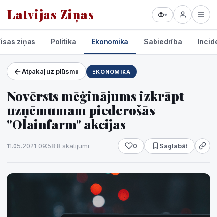
Latvijas Ziņas
▾
isas ziņas
Politika
Ekonomika
Sabiedrība
Incid
Atpakaļ uz plūsmu
EKONOMIKA
Projekti un pakalpojumi
Novērsts mēģinājums izkrāpt
Laikapstākļi
uzņēmumam piederošās
"Olainfarm" akcijas
11.05.2021 09:58
·
8 skatījumi
0
Saglabāt