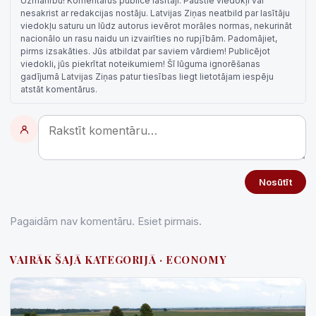
Uzmanību! Komentārus publicē lasītāji. Paustie viedokļi var
nesakrist ar redakcijas nostāju. Latvijas Ziņas neatbild par lasītāju
viedokļu saturu un lūdz autorus ievērot morāles normas, nekurināt
nacionālo un rasu naidu un izvairīties no rupjībām. Padomājiet,
pirms izsakāties. Jūs atbildat par saviem vārdiem! Publicējot
viedokli, jūs piekrītat noteikumiem! Šī lūguma ignorēšanas
gadījumā Latvijas Ziņas patur tiesības liegt lietotājam iespēju
atstāt komentārus.
Nosūtīt
Pagaidām nav komentāru. Esiet pirmais.
VAIRĀK ŠAJĀ KATEGORIJĀ · ECONOMY