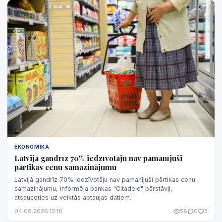
EKONOMIKA
Latvijā gandrīz 70% iedzīvotāju nav pamanījuši
pārtikas cenu samazinājumu
Latvijā gandrīz 70% iedzīvotāju nav pamanījuši pārtikas cenu
samazinājumu, informēja bankas "Citadele" pārstāvji,
atsaucoties uz veiktās aptaujas datiem.
04.08.2026 13:18
58
0
3