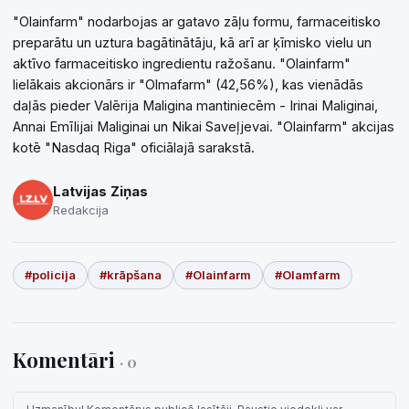
"Olainfarm" nodarbojas ar gatavo zāļu formu, farmaceitisko
preparātu un uztura bagātinātāju, kā arī ar ķīmisko vielu un
aktīvo farmaceitisko ingredientu ražošanu. "Olainfarm"
lielākais akcionārs ir "Olmafarm" (42,56%), kas vienādās
daļās pieder Valērija Maligina mantiniecēm - Irinai Maliginai,
Annai Emīlijai Maliginai un Nikai Saveļjevai. "Olainfarm" akcijas
kotē "Nasdaq Riga" oficiālajā sarakstā.
Latvijas Ziņas
Redakcija
#policija
#krāpšana
#Olainfarm
#Olamfarm
Komentāri
· 0