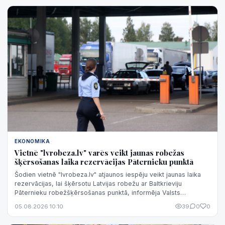
EKONOMIKA
Vietnē "lvrobeza.lv" varēs veikt jaunas robežas
šķērsošanas laika rezervācijas Pāternieku punktā
Šodien vietnē "lvrobeza.lv" atjaunos iespēju veikt jaunas laika
rezervācijas, lai šķērsotu Latvijas robežu ar Baltkrieviju
Pāternieku robežšķērsošanas punktā, informēja Valsts
robežsardzē.
05.08.2026 10:10
39
0
0