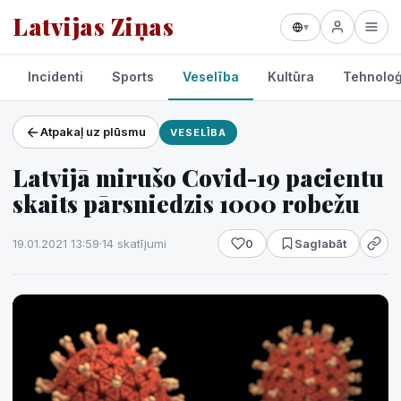
Latvijas Ziņas
▾
Incidenti
Sports
Veselība
Kultūra
Tehnoloģ
Atpakaļ uz plūsmu
VESELĪBA
Projekti un pakalpojumi
Latvijā mirušo Covid-19 pacientu
Laikapstākļi
skaits pārsniedzis 1000 robežu
19.01.2021 13:59
·
14 skatījumi
0
Saglabāt