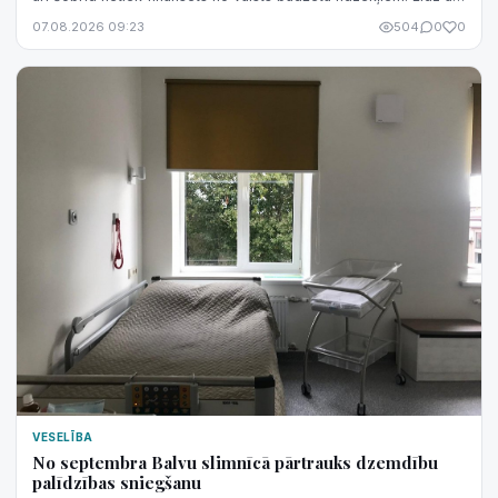
to nav korekti šo pakalpojumu sasaistīt ar valsts finansējuma
07.08.2026 09:23
504
0
0
izmaiņām.
VESELĪBA
No septembra Balvu slimnīcā pārtrauks dzemdību
palīdzības sniegšanu