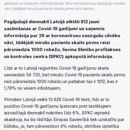
gadījumi un saņemta informācija par 29 ar koronavīrusu sasirgušu cilvēku
nāvi, tādējādi mirušo pacientu skaits pirmo reizi pārsni...
Pagājušajā diennaktī Latvijā atklāti 812 jauni
saslimšanas ar Covid-19 gadījumi un saņemta
informācija par 29 ar koronavīrusu sasirgušu cilvēku
nāvi, tādējādi mirušo pacientu skaits pirmo reizi
pārsniedzis 1000 robežu, liecina Slimību profilakses
un kontroles centra (SPKC) apkopotā informācija.
Līdz ar to Latvijā reģistrēto Covid-19 gadījumu skaits
sasniedzis 56 720, bet mirušo Covid-19 pacientu skaits pirmo
reizi pārsniedzis 1000 robežu un patlaban tas ir 1012, kas ir
1,78% no visiem inficētajiem.
Pirmdien Latvijā veikti 13 629 Covid-19 testi, līdz ar to
pozitīvo Covid-19 gadījumu īpatsvars pret testētajiem
aizvadītajā diennaktī nokrities līdz 6%. SPKC iepriekš
skaidroja, ka šis rādītājs Eiropas Savienībā tiek uzskatīts par
būtisku, jo, tam pārsniedzot 4% robežu, slimības izplatība