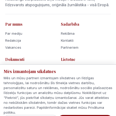
līdzsvarots atspoguļojums, oriģināla žurnālistika - visā Eiropā.
Par mums
Sadarbība
Par mediju
Reklāma
Redakcija
Kontakti
Vakances
Partneriem
Dokumenti
Lietotne
Lietošanas noteikumi
Mēs izmantojam sīkdatnes
Privātuma politika
Mēs un mūsu partneri izmantojam sīkdatnes un līdzīgas
Sīkdatnes
tehnoloģijas, lai nodrošinātu šīs tīmekļa vietnes darbību,
personalizētu saturu un reklāmas, nodrošinātu sociālo plašsaziņas
Rīcības kodekss
līdzekļu funkcijas un analizētu mūsu datplūsmu. Noklikšķinot uz
"Piekrist", jūs piekrītat sīkdatņu izmantošanai. Jūs varat atteikties
no nebūtiskām sīkdatnēm, tomēr dažas vietnes funkcijas var
nedarboties pareizi. Papildinformācijai skatiet mūsu Privātuma
politiku.