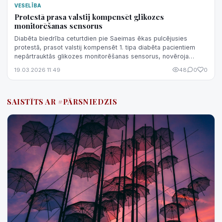
VESELĪBA
Protestā prasa valstij kompensēt glikozes
monitorēšanas sensorus
Diabēta biedrība ceturtdien pie Saeimas ēkas pulcējusies
protestā, prasot valstij kompensēt 1. tipa diabēta pacientiem
nepārtrauktās glikozes monitorēšanas sensorus, novēroja
aģentūra LETA.
19.03.2026 11:49
48
0
0
SAISTĪTS AR #PĀRSNIEDZIS