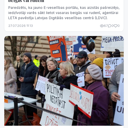
beigās vai rudenī
Paredzēts, ka jauno E-veselības portālu, kas aizstās pašreizējo,
iedzīvotāji varēs sākt lietot vasaras beigās vai rudenī, aģentūrai
LETA pavēstīja Latvijas Digitālās veselības centrā (LDVC).
27.07.2026 11:13
67
0
0