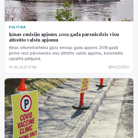
POLITIKA
Ķīnas emisiju apjoms 2019.gadā pārsniedzis visu
attīstīto valstu apjomu
Ķīnas siltumnīcefekta gāzu emisiju gada apjoms 2019.gadā
pirmo reizi pārsniedza visu attīstīto valstu apjomu, konstatēts
izplatītā pētījumā.
10.05.2021 17:58
10
0
0