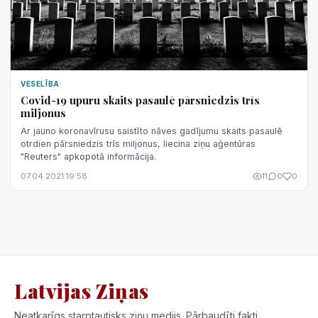
VESELĪBA
Covid-19 upuru skaits pasaulē pārsniedzis trīs
miljonus
Ar jauno koronavīrusu saistīto nāves gadījumu skaits pasaulē
otrdien pārsniedzis trīs miljonus, liecina ziņu aģentūras
"Reuters" apkopotā informācija.
07.04.2021 19:58
11
0
0
Latvijas Ziņas
Neatkarīgs starptautisks ziņu medijs. Pārbaudīti fakti,