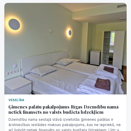
VESELĪBA
Ģimenes palātu pakalpojums Rīgas Dzemdību namā
netiek finansēts no valsts budžeta līdzekļiem
Dzemdību nama sestajā stāvā izvietotās ģimenes palātas ir
ārstniecības iestādes maksas pakalpojums, kas ne iepriekš, ne
arī šobrīd netiek finansēts no valsts budžeta līdzekļiem. Līdz ar