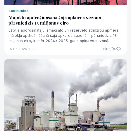
SABIEDRĪBA
Mājokļu apdrošināšanā šajā apkures sezonā
pārsniedzis 13 miljonus eiro
Latvijā apdrošinātāju izmaksāto un rezervēto atlīdzību apmērs
mājokļu apdrošināšanā šajā apkures sezonā ir pārsniedzis 13
miljonus eiro, kamēr 2024./ 2025. gada apkures sezonā
izmaksāto atlīdzību apmē...
07.05.2026 10:21
12
0
0