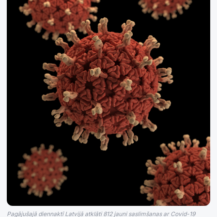
Pagājušajā diennaktī Latvijā atklāti 812 jauni saslimšanas ar Covid-19