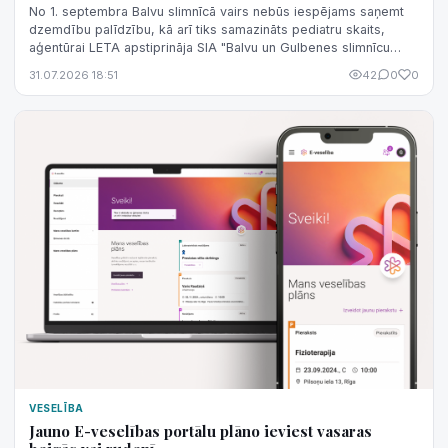
No 1. septembra Balvu slimnīcā vairs nebūs iespējams saņemt
dzemdību palīdzību, kā arī tiks samazināts pediatru skaits,
aģentūrai LETA apstiprināja SIA "Balvu un Gulbenes slimnīcu
apvienība" valdes lo...
31.07.2026 18:51
42
0
0
VESELĪBA
Jauno E-veselības portālu plāno ieviest vasaras