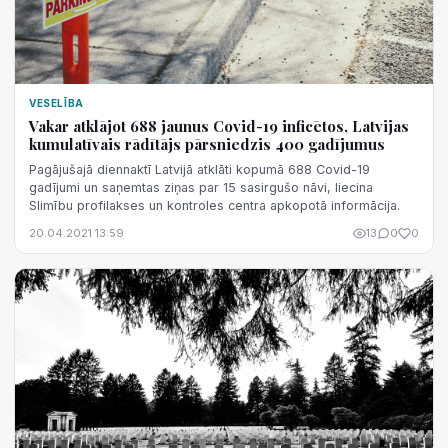
VESELĪBA
Vakar atklājot 688 jaunus Covid-19 inficētos, Latvijas
kumulatīvais rādītājs pārsniedzis 400 gadījumus
Pagājušajā diennaktī Latvijā atklāti kopumā 688 Covid-19
gadījumi un saņemtas ziņas par 15 sasirgušo nāvi, liecina
Slimību profilakses un kontroles centra apkopotā informācija.
20.04.2021 13:59
13
0
0