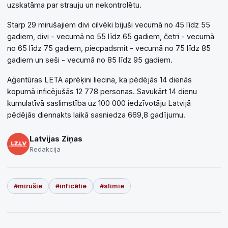
uzskatāma par strauju un nekontrolētu.
Starp 29 mirušajiem divi cilvēki bijuši vecumā no 45 līdz 55
gadiem, divi - vecumā no 55 līdz 65 gadiem, četri - vecumā
no 65 līdz 75 gadiem, piecpadsmit - vecumā no 75 līdz 85
gadiem un seši - vecumā no 85 līdz 95 gadiem.
Aģentūras LETA aprēķini liecina, ka pēdējās 14 dienās
kopumā inficējušās 12 778 personas. Savukārt 14 dienu
kumulatīvā saslimstība uz 100 000 iedzīvotāju Latvijā
pēdējās diennakts laikā sasniedza 669,8 gadījumu.
Latvijas Ziņas
Redakcija
#mirušie
#inficētie
#slimie