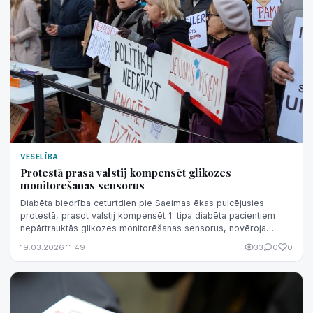
VESELĪBA
Protestā prasa valstij kompensēt glikozes
monitorēšanas sensorus
Diabēta biedrība ceturtdien pie Saeimas ēkas pulcējusies
protestā, prasot valstij kompensēt 1. tipa diabēta pacientiem
nepārtrauktās glikozes monitorēšanas sensorus, novēroja
aģentūra LETA.
19.03.2026 11:49
33
0
0