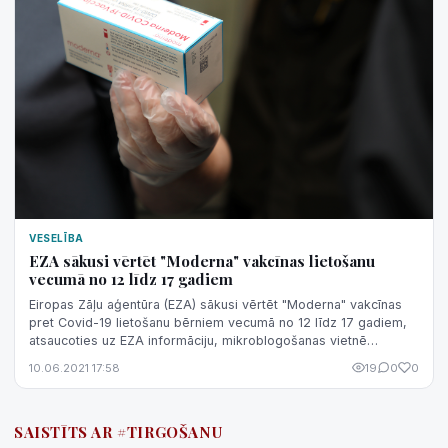
VESELĪBA
EZA sākusi vērtēt "Moderna" vakcīnas lietošanu
vecumā no 12 līdz 17 gadiem
Eiropas Zāļu aģentūra (EZA) sākusi vērtēt "Moderna" vakcīnas
pret Covid-19 lietošanu bērniem vecumā no 12 līdz 17 gadiem,
atsaucoties uz EZA informāciju, mikroblogošanas vietnē
"Twitter" vēsta Latvija...
10.06.2021 17:58
19
0
0
SAISTĪTS AR #TIRGOŠANU