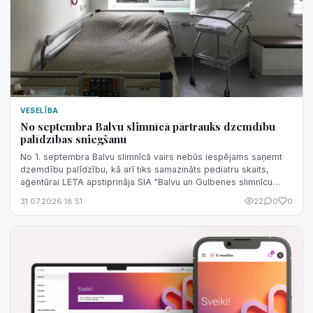
VESELĪBA
No septembra Balvu slimnīcā pārtrauks dzemdību
palīdzības sniegšanu
No 1. septembra Balvu slimnīcā vairs nebūs iespējams saņemt
dzemdību palīdzību, kā arī tiks samazināts pediatru skaits,
aģentūrai LETA apstiprināja SIA "Balvu un Gulbenes slimnīcu
apvienība" valdes lo...
31.07.2026 18:51
22
0
0