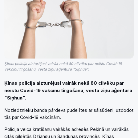
Ķīnas policija aizturējusi vairāk nekā 80 cilvēku par neīstu Covid-19
vakcīnu tirgošanu, vēsta ziņu aģentūra "Siņhua".
Ķīnas policija aizturējusi vairāk nekā 80 cilvēku par
neīstu Covid-19 vakcīnu tirgošanu, vēsta ziņu aģentūra
"Siņhua".
Noziedznieku banda pārdeva pudelītes ar sālsūdeni, uzdodot
tās par Covid-19 vakcīnām.
Policija veica kratīšanu vairākās adresēs Pekinā un vairākās
citās pilsētās Dzjansu un Šaņdunas provincēs, Ķīnas