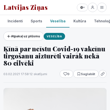
Latvijas Ziņas
▾
Incidenti
Sports
Veselība
Kultūra
Tehnoloģ
Atpakaļ uz plūsmu
VESELĪBA
Projekti un pakalpojumi
Ķīnā par neīstu Covid-19 vakcīnu
Laikapstākļi
tirgošanu aizturēti vairāk nekā
80 cilvēki
03.02.2021 17:58
·
12 skatījumi
0
Saglabāt