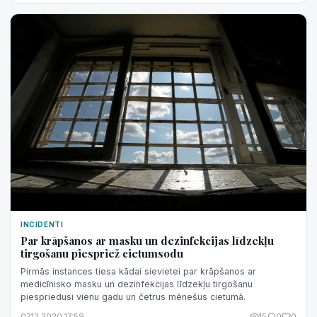
INCIDENTI
Par krāpšanos ar masku un dezinfekcijas līdzekļu
tirgošanu piespriež cietumsodu
Pirmās instances tiesa kādai sievietei par krāpšanos ar
medicīnisko masku un dezinfekcijas līdzekļu tirgošanu
piespriedusi vienu gadu un četrus mēnešus cietumā.
07.12.2020 17:59
15
0
0