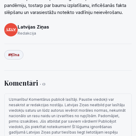
pandēmiju, tostarp par baumu izplatīšanu, inficēšanās fakta
slēpšanu un varasiestāžu noteikto vadlīniju neievērošanu.
Latvijas Ziņas
Redakcija
#Ķīna
Komentāri
· 0
Uzmanību! Komentārus publicē lasītāji. Paustie viedokļi var
nesakrist ar redakcijas nostāju. Latvijas Ziņas neatbild par lasītāju
viedokļu saturu un lūdz autorus ievērot morāles normas, nekurināt
nacionālo un rasu naidu un izvairīties no rupjībām. Padomājiet,
pirms izsakāties. Jūs atbildat par saviem vārdiem! Publicējot
viedokli, jūs piekrītat noteikumiem! Šī lūguma ignorēšanas
gadījumā Latvijas Ziņas patur tiesības liegt lietotājam iespēju