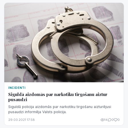
INCIDENTI
Siguldā aizdomās par narkotiku tirgošanu aiztur
pusaudzi
Siguldā policija aizdomās par narkotiku tirgošanu aizturējusi
pusaudzi informēja Valsts policija.
29.03.2021 17:58
14
0
0