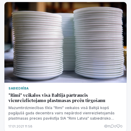
SABIEDRĪBA
"Rimi" veikalos visā Baltijā pārtraucis
vienreizlietojamo plastmasas preču tirgošanu
Mazumtirdzniecības tīkla "Rimi" veikalos visā Baltijā kopš
pagājušā gada decembra vairs nepārdod vienreizlietojamās
plastmasas preces pavēstīja SIA "Rimi Latvia" sabiedrisko
attiecību vadītāja Regīna ...
17.01.2021 11:58
11
0
0