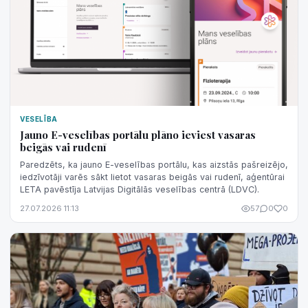
VESELĪBA
Jauno E-veselības portālu plāno ieviest vasaras
beigās vai rudenī
Paredzēts, ka jauno E-veselības portālu, kas aizstās pašreizējo,
iedzīvotāji varēs sākt lietot vasaras beigās vai rudenī, aģentūrai
LETA pavēstīja Latvijas Digitālās veselības centrā (LDVC).
27.07.2026 11:13
57
0
0