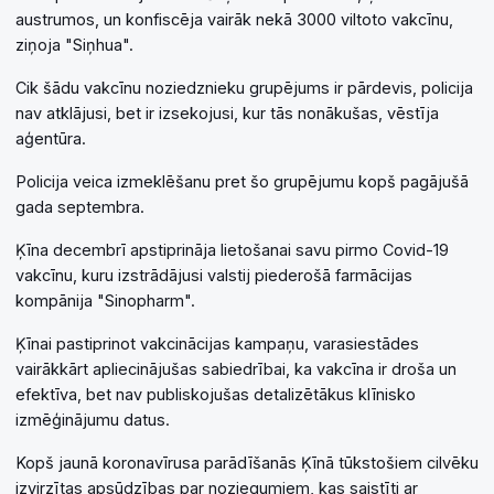
austrumos, un konfiscēja vairāk nekā 3000 viltoto vakcīnu,
ziņoja "Siņhua".
Cik šādu vakcīnu noziedznieku grupējums ir pārdevis, policija
nav atklājusi, bet ir izsekojusi, kur tās nonākušas, vēstīja
aģentūra.
Policija veica izmeklēšanu pret šo grupējumu kopš pagājušā
gada septembra.
Ķīna decembrī apstiprināja lietošanai savu pirmo Covid-19
vakcīnu, kuru izstrādājusi valstij piederošā farmācijas
kompānija "Sinopharm".
Ķīnai pastiprinot vakcinācijas kampaņu, varasiestādes
vairākkārt apliecinājušas sabiedrībai, ka vakcīna ir droša un
efektīva, bet nav publiskojušas detalizētākus klīnisko
izmēģinājumu datus.
Kopš jaunā koronavīrusa parādīšanās Ķīnā tūkstošiem cilvēku
izvirzītas apsūdzības par noziegumiem, kas saistīti ar