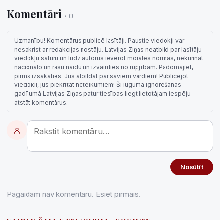
Komentāri
· 0
Uzmanību! Komentārus publicē lasītāji. Paustie viedokļi var
nesakrist ar redakcijas nostāju. Latvijas Ziņas neatbild par lasītāju
viedokļu saturu un lūdz autorus ievērot morāles normas, nekurināt
nacionālo un rasu naidu un izvairīties no rupjībām. Padomājiet,
pirms izsakāties. Jūs atbildat par saviem vārdiem! Publicējot
viedokli, jūs piekrītat noteikumiem! Šī lūguma ignorēšanas
gadījumā Latvijas Ziņas patur tiesības liegt lietotājam iespēju
atstāt komentārus.
Nosūtīt
Pagaidām nav komentāru. Esiet pirmais.