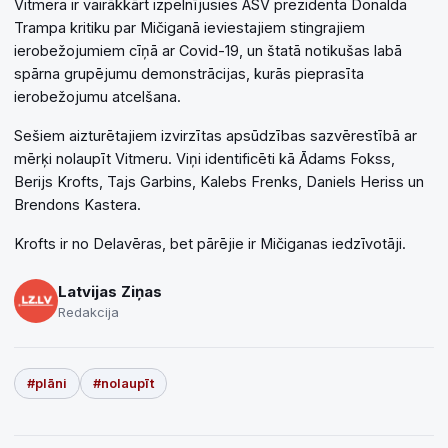
Vitmera ir vairākkārt izpelnījusies ASV prezidenta Donalda
Trampa kritiku par Mičiganā ieviestajiem stingrajiem
ierobežojumiem cīņā ar Covid-19, un štatā notikušas labā
spārna grupējumu demonstrācijas, kurās pieprasīta
ierobežojumu atcelšana.
Sešiem aizturētajiem izvirzītas apsūdzības sazvērestībā ar
mērķi nolaupīt Vitmeru. Viņi identificēti kā Ādams Fokss,
Berijs Krofts, Tajs Garbins, Kalebs Frenks, Daniels Heriss un
Brendons Kastera.
Krofts ir no Delavēras, bet pārējie ir Mičiganas iedzīvotāji.
Latvijas Ziņas
Redakcija
#plāni
#nolaupīt