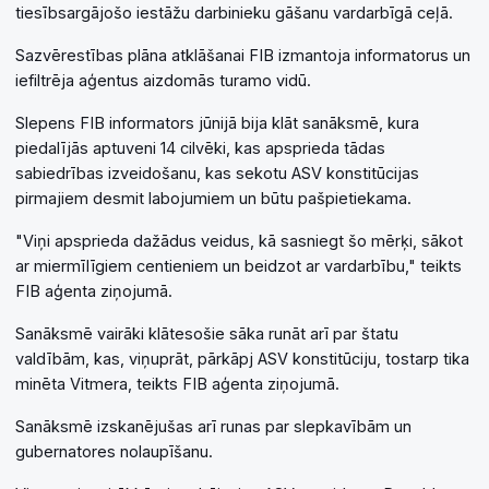
tiesībsargājošo iestāžu darbinieku gāšanu vardarbīgā ceļā.
Sazvērestības plāna atklāšanai FIB izmantoja informatorus un
iefiltrēja aģentus aizdomās turamo vidū.
Slepens FIB informators jūnijā bija klāt sanāksmē, kura
piedalījās aptuveni 14 cilvēki, kas apsprieda tādas
sabiedrības izveidošanu, kas sekotu ASV konstitūcijas
pirmajiem desmit labojumiem un būtu pašpietiekama.
"Viņi apsprieda dažādus veidus, kā sasniegt šo mērķi, sākot
ar miermīlīgiem centieniem un beidzot ar vardarbību," teikts
FIB aģenta ziņojumā.
Sanāksmē vairāki klātesošie sāka runāt arī par štatu
valdībām, kas, viņuprāt, pārkāpj ASV konstitūciju, tostarp tika
minēta Vitmera, teikts FIB aģenta ziņojumā.
Sanāksmē izskanējušas arī runas par slepkavībām un
gubernatores nolaupīšanu.