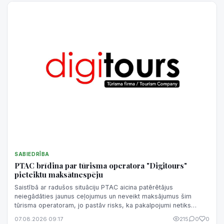
SABIEDRĪBA
PTAC brīdina par tūrisma operatora "Digitours"
pieteiktu maksātnespēju
Saistībā ar radušos situāciju PTAC aicina patērētājus
neiegādāties jaunus ceļojumus un neveikt maksājumus šim
tūrisma operatoram, jo pastāv risks, ka pakalpojumi netiks
sniegti un samaksātā nauda netiks atgriezta.
07.08.2026 09:17
215
0
0