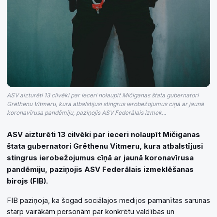
ASV aizturēti 13 cilvēki par ieceri nolaupīt Mičiganas štata gubernatori
Grēthenu Vitmeru, kura atbalstījusi stingrus ierobežojumus cīņā ar jaunā
koronavīrusa pandēmiju, paziņojis ASV Federālais izmek...
ASV aizturēti 13 cilvēki par ieceri nolaupīt Mičiganas
štata gubernatori Grēthenu Vitmeru, kura atbalstījusi
stingrus ierobežojumus cīņā ar jaunā koronavīrusa
pandēmiju, paziņojis ASV Federālais izmeklēšanas
birojs (FIB).
FIB paziņoja, ka šogad sociālajos medijos pamanītas sarunas
starp vairākām personām par konkrētu valdības un