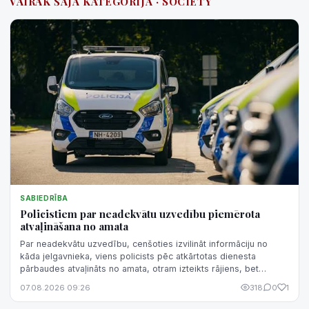
VAIRĀK ŠAJĀ KATEGORIJĀ · SOCIETY
SABIEDRĪBA
Policistiem par neadekvātu uzvedību piemērota
atvaļināšana no amata
Par neadekvātu uzvedību, cenšoties izvilināt informāciju no
kāda jelgavnieka, viens policists pēc atkārtotas dienesta
pārbaudes atvaļināts no amata, otram izteikts rājiens, bet
trešajam - piezīme.
07.08.2026 09:26
318
0
1