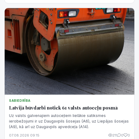
SABIEDRĪBA
Latvijā būvdarbi notiek 61 valsts autoceļu posmā
Uz valsts galvenajiem autoceļiem lielākie satiksmes
ierobežojumi ir uz Daugavpils šosejas (A6), uz Liepājas šosejas
(A9), kā arī uz Daugavpils apvedceļa (A14).
07.08.2026 09:15
211
0
0