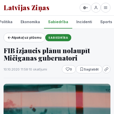
Latvijas Ziņas
▾
Politika
Ekonomika
Sabiedrība
Incidenti
Sports
Atpakaļ uz plūsmu
SABIEDRĪBA
Projekti un pakalpojumi
FIB izjaucis plānu nolaupīt
Laikapstākļi
Mičiganas gubernatori
10.10.2020 11:58
·
10 skatījumi
0
Saglabāt