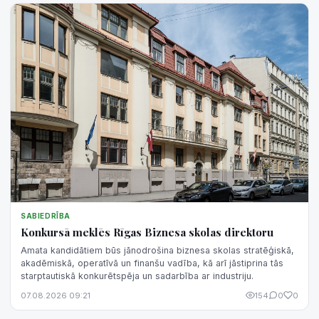
SABIEDRĪBA
Konkursā meklēs Rīgas Biznesa skolas direktoru
Amata kandidātiem būs jānodrošina biznesa skolas stratēģiskā,
akadēmiskā, operatīvā un finanšu vadība, kā arī jāstiprina tās
starptautiskā konkurētspēja un sadarbība ar industriju.
07.08.2026 09:21
154
0
0