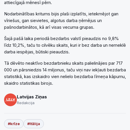
attiecīgajā mēnesī pērn.
Nodarbinātības kritums bijis plaši izplatīts, ietekmējot gan
vīriešus, gan sievietes, algotus darba ņēmējus un
pašnodarbinātos, kā arī visas vecuma grupas.
Šajā pašā laika periodā bezdarbs valstī pieaudzis no 9,8%
līdz 10,2%, taču to cilvēku skaits, kuri ir bez darba un nemeklē
darba iespējas, būtiski pieaudzis.
Tā dēvēto neaktīvo bezdarbnieku skaits palielinājies par 717
000 un pārsniedzis 14 miljonus, taču viņi nav iekļauti bezdarba
statistikā, kas izskaidro vien nelielo bezdarba līmeņa kāpumu,
skaidro statistikas birojs.
Latvijas Ziņas
Redakcija
#krīze
#Itālija