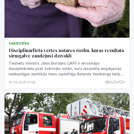
SABIEDRĪBA
Disciplinārlietā vērtēs notāres rīcību, kuras rezultātā
sirmgalve zaudējusi dzīvokli
Tieslietu ministrs Jānis Bordāns (JKP) ir ierosinājis
disciplinārlietu pret zvērinātu notāri, kura iesaistīta iespējamās
nelikumīgas darbībās tiesu izpildītāja Rolanda Veinberga lietā,
kura darbības r...
10.03.2021 17:58
10
0
0