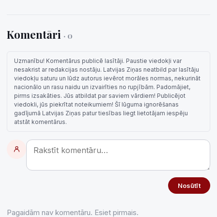
Komentāri
· 0
Uzmanību! Komentārus publicē lasītāji. Paustie viedokļi var
nesakrist ar redakcijas nostāju. Latvijas Ziņas neatbild par lasītāju
viedokļu saturu un lūdz autorus ievērot morāles normas, nekurināt
nacionālo un rasu naidu un izvairīties no rupjībām. Padomājiet,
pirms izsakāties. Jūs atbildat par saviem vārdiem! Publicējot
viedokli, jūs piekrītat noteikumiem! Šī lūguma ignorēšanas
gadījumā Latvijas Ziņas patur tiesības liegt lietotājam iespēju
atstāt komentārus.
Nosūtīt
Pagaidām nav komentāru. Esiet pirmais.