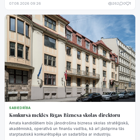
trešajam - piezīme.
07.08.2026 09:26
262
0
1
SABIEDRĪBA
Konkursā meklēs Rīgas Biznesa skolas direktoru
Amata kandidātiem būs jānodrošina biznesa skolas stratēģiskā,
akadēmiskā, operatīvā un finanšu vadība, kā arī jāstiprina tās
starptautiskā konkurētspēja un sadarbība ar industriju.