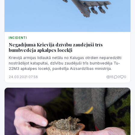
INCIDENTI
Negadījumā Krievijā dzīvību zaudējuši trīs
bumbvedēja apkalpes locekļi
Krievijā armijas lidlaukā netālu no Kalugas otrdien neparedzēti
nostrādājot katapultai, dzīvību zaudējuši trīs bumbvedēja Tu-
22M3 apkalpes locekļi, pavēstīja Aizsardzības ministrija.
24.03.2021 07:58
15
0
0