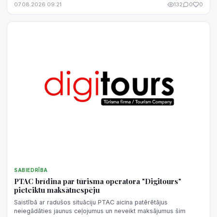
07.08.2026 09:21
132
0
0
SABIEDRĪBA
PTAC brīdina par tūrisma operatora "Digitours"
pieteiktu maksātnespēju
Saistībā ar radušos situāciju PTAC aicina patērētājus
neiegādāties jaunus ceļojumus un neveikt maksājumus šim