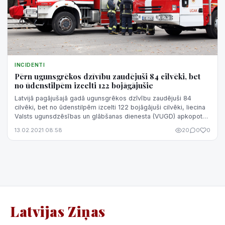
INCIDENTI
Pērn ugunsgrēkos dzīvību zaudējuši 84 cilvēki, bet
no ūdenstilpēm izcelti 122 bojāgājušie
Latvijā pagājušajā gadā ugunsgrēkos dzīvību zaudējuši 84
cilvēki, bet no ūdenstilpēm izcelti 122 bojāgājuši cilvēki, liecina
Valsts ugunsdzēsības un glābšanas dienesta (VUGD) apkopotā
informācija.
13.02.2021 08:58
20
0
0
Latvijas Ziņas