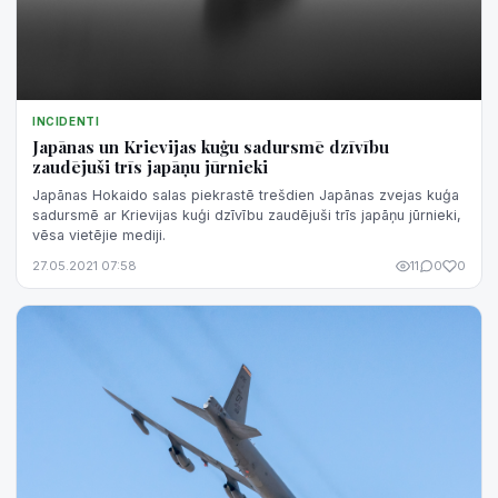
INCIDENTI
Japānas un Krievijas kuģu sadursmē dzīvību
zaudējuši trīs japāņu jūrnieki
Japānas Hokaido salas piekrastē trešdien Japānas zvejas kuģa
sadursmē ar Krievijas kuģi dzīvību zaudējuši trīs japāņu jūrnieki,
vēsa vietējie mediji.
27.05.2021 07:58
11
0
0