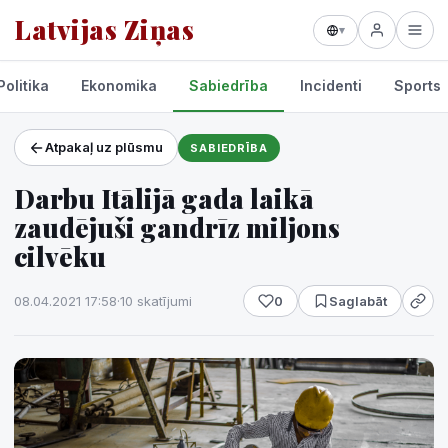
Latvijas Ziņas
▾
Politika
Ekonomika
Sabiedrība
Incidenti
Sports
Atpakaļ uz plūsmu
SABIEDRĪBA
Projekti un pakalpojumi
Darbu Itālijā gada laikā
Laikapstākļi
zaudējuši gandrīz miljons
cilvēku
08.04.2021 17:58
·
10 skatījumi
0
Saglabāt