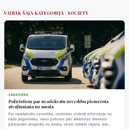
VAIRĀK ŠAJĀ KATEGORIJĀ · SOCIETY
SABIEDRĪBA
Policistiem par neadekvātu uzvedību piemērota
atvaļināšana no amata
Par neadekvātu uzvedību, cenšoties izvilināt informāciju no
kāda jelgavnieka, viens policists pēc atkārtotas dienesta
pārbaudes atvaļināts no amata, otram izteikts rājiens, bet