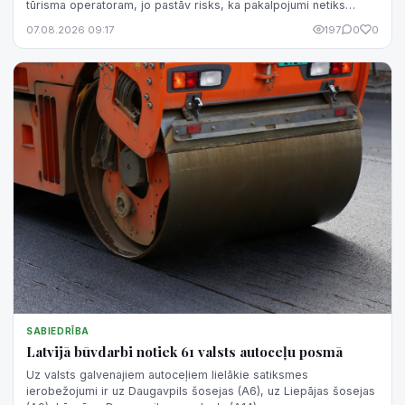
tūrisma operatoram, jo pastāv risks, ka pakalpojumi netiks
sniegti un samaksātā nauda netiks atgriezta.
07.08.2026 09:17
197
0
0
SABIEDRĪBA
Latvijā būvdarbi notiek 61 valsts autoceļu posmā
Uz valsts galvenajiem autoceļiem lielākie satiksmes
ierobežojumi ir uz Daugavpils šosejas (A6), uz Liepājas šosejas