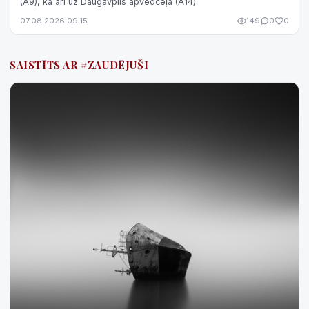
(A9), kā arī uz Daugavpils apvedceļa (A14).
07.08.2026 09:15
149
0
0
SAISTĪTS AR #ZAUDĒJUŠI