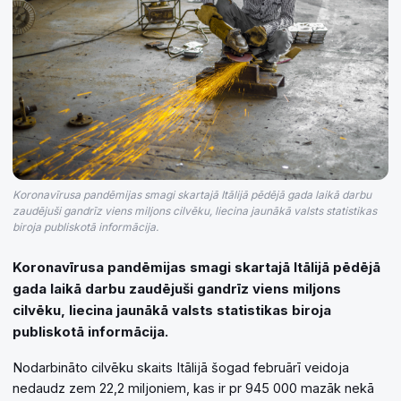
Koronavīrusa pandēmijas smagi skartajā Itālijā pēdējā gada laikā darbu
zaudējuši gandrīz viens miljons cilvēku, liecina jaunākā valsts statistikas
biroja publiskotā informācija.
Koronavīrusa pandēmijas smagi skartajā Itālijā pēdējā
gada laikā darbu zaudējuši gandrīz viens miljons
cilvēku, liecina jaunākā valsts statistikas biroja
publiskotā informācija.
Nodarbināto cilvēku skaits Itālijā šogad februārī veidoja
nedaudz zem 22,2 miljoniem, kas ir pr 945 000 mazāk nekā