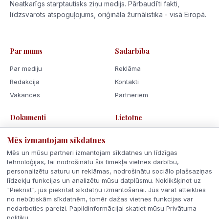
Neatkarīgs starptautisks ziņu medijs. Pārbaudīti fakti,
līdzsvarots atspoguļojums, oriģināla žurnālistika - visā Eiropā.
Par mums
Sadarbība
Par mediju
Reklāma
Redakcija
Kontakti
Vakances
Partneriem
Dokumenti
Lietotne
Lietošanas noteikumi
Mēs izmantojam sīkdatnes
Privātuma politika
Mēs un mūsu partneri izmantojam sīkdatnes un līdzīgas
Sīkdatnes
tehnoloģijas, lai nodrošinātu šīs tīmekļa vietnes darbību,
personalizētu saturu un reklāmas, nodrošinātu sociālo plašsaziņas
Rīcības kodekss
līdzekļu funkcijas un analizētu mūsu datplūsmu. Noklikšķinot uz
"Piekrist", jūs piekrītat sīkdatņu izmantošanai. Jūs varat atteikties
no nebūtiskām sīkdatnēm, tomēr dažas vietnes funkcijas var
nedarboties pareizi. Papildinformācijai skatiet mūsu Privātuma
politiku.