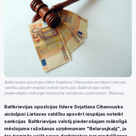
Baltkrievijas opozīcijas līdere Svjatlana Cihanouska aicinājusi Lietuvas
valdību apsvērt iespējas noteikt sankcijas Baltkrievijas valstij
piederošajam mākslīgā mēslojuma ražošanas uzņēmumam "Belarusj...
Baltkrievijas opozīcijas līdere Svjatlana Cihanouska
aicinājusi Lietuvas valdību apsvērt iespējas noteikt
sankcijas Baltkrievijas valstij piederošajam mākslīgā
mēslojuma ražošanas uzņēmumam "Belarusjkaļij", ja
tas turpinās vajāt savus darbiniekus par piedalīšanos