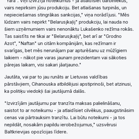
"Yara". Viņi izvirzīja noteikumus - ja atlaidīsiet darbiniekus,
vairs nepirksim jūsu produkciju. Bet atlaišanas turpinās, un
nepieciešamas stingrākas sankcijas," viņa norādījusi. "Mēs
lūdzam vairs nepirkt "Belarusjkaļij" produkciju, lai nauda no
šiem uzņēmumiem vairs nenonāktu Lukašenko režīma rokās.
Tas saistīts ne tikai ar "Belarusjkaļij", bet arī ar "Grodno
Azot", "Naftan" un citām kompānijām, kas režīmam ir
svarīgas, bet mēs nerunājam par apturēšanu uz mūžīgiem
laikiem - nākot pie varas jaunam prezidentam vai sākoties
pārejas laikam, visi sakari jāatjauno."
Jautāta, vai par to jau runāts ar Lietuvas valdības
pārstāvjiem, Cihanouska atbildējusi apstiprinoši, bet atzinusi,
ka politiķu viedokļi šai jautājumā dalās.
"Izvirzījām jautājumu par tranzīta maksas palielināšanu,
saistot to ar noteikumu - ja atlaidīsiet cilvēkus, paaugstināsim
cenas vai pārtrauksim tranzītu. Lai būtu noteikumi - ja tos
nepildāt, nosakām papildu ierobežojumus," uzsvērusi
Baltkrievijas opozīcijas līdere.