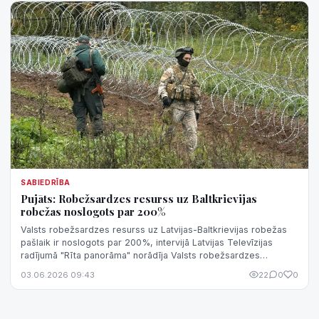
SABIEDRĪBA
Pujāts: Robežsardzes resurss uz Baltkrievijas
robežas noslogots par 200%
Valsts robežsardzes resurss uz Latvijas-Baltkrievijas robežas
pašlaik ir noslogots par 200%, intervijā Latvijas Televīzijas
radījumā "Rīta panorāma" norādīja Valsts robežsardzes
priekšnieks Guntis Puj...
03.06.2026 09:43
22
0
0