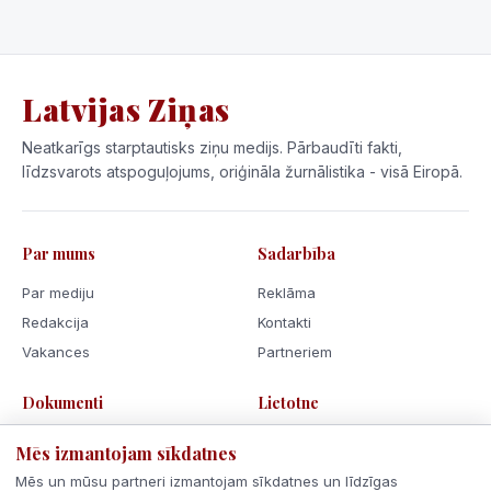
Latvijas Ziņas
Neatkarīgs starptautisks ziņu medijs. Pārbaudīti fakti,
līdzsvarots atspoguļojums, oriģināla žurnālistika - visā Eiropā.
Par mums
Sadarbība
Par mediju
Reklāma
Redakcija
Kontakti
Vakances
Partneriem
Dokumenti
Lietotne
Lietošanas noteikumi
Mēs izmantojam sīkdatnes
Privātuma politika
Mēs un mūsu partneri izmantojam sīkdatnes un līdzīgas