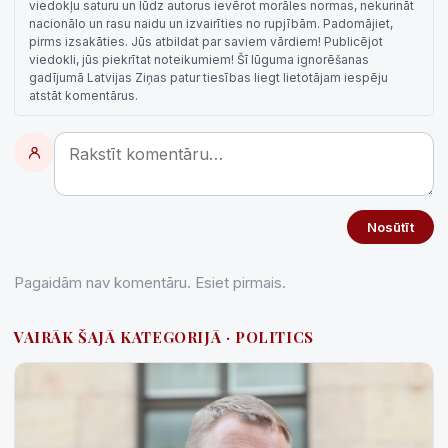
viedokļu saturu un lūdz autorus ievērot morāles normas, nekurināt
nacionālo un rasu naidu un izvairīties no rupjībām. Padomājiet,
pirms izsakāties. Jūs atbildat par saviem vārdiem! Publicējot
viedokli, jūs piekrītat noteikumiem! Šī lūguma ignorēšanas
gadījumā Latvijas Ziņas patur tiesības liegt lietotājam iespēju
atstāt komentārus.
Nosūtīt
Pagaidām nav komentāru. Esiet pirmais.
VAIRĀK ŠAJĀ KATEGORIJĀ · POLITICS