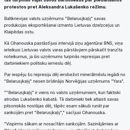
protestos pret Aleksandra Lukašenko režīmu.
Baltkrievijas valsts uzņēmums "Belarusjkaļij" savas
produkcijas eksportēšanai izmanto Lietuvas dzelzceļus un
Klaipēdas ostu.
Kā Cihanouska pastāstījusi intervijā ziņu aģentūrai BNS, viņa
ieteikusi Lietuvas valsts varas pārstāvjiem pārskatīt tranzīta
noteikumus, ja šis uzņēmums turpinās represijas pret
darbiniekiem politisku iemeslu dēļ.
Par iespēju šo represiju dēļ ierobežot minerālmēslu iegādi no
"Belarusjkaļij" nesen brīdinājis Norvēģijas uzņēmums "Yara".
""Belarusjkaļij" ir viens no valsts uzņēmumiem, kuri faktiski
atrodas Lukašenko kabatā. Tā darbinieki tiek atlaisti savas
pilsoniskās nostājas dēļ, tāpēc esam sākuši runāt par
sankcijām pret "Belarusjkaļij"," sacījusi Cihanouska.
"Vispirms sākam ar nosacītām sankcijām. Sazinājāmies ar