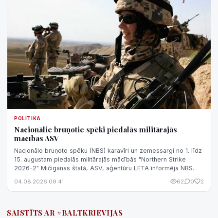
POLITIKA
Nacionālie bruņotie spēki piedalās militārajās
mācībās ASV
Nacionālo bruņoto spēku (NBS) karavīri un zemessargi no 1. līdz
15. augustam piedalās militārajās mācībās "Northern Strike
2026-2" Mičiganas štatā, ASV, aģentūru LETA informēja NBS.
04.08.2026 09:41
62
0
2
SAISTĪTS AR #BALTKRIEVIJAS