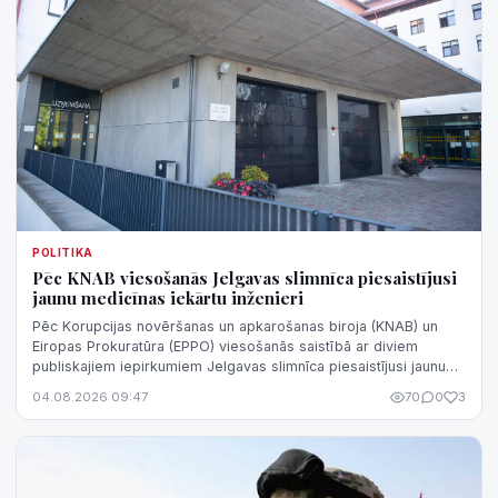
POLITIKA
Pēc KNAB viesošanās Jelgavas slimnīca piesaistījusi
jaunu medicīnas iekārtu inženieri
Pēc Korupcijas novēršanas un apkarošanas biroja (KNAB) un
Eiropas Prokuratūra (EPPO) viesošanās saistībā ar diviem
publiskajiem iepirkumiem Jelgavas slimnīca piesaistījusi jaunu
medicīnas iekārtu inže...
04.08.2026 09:47
70
0
3