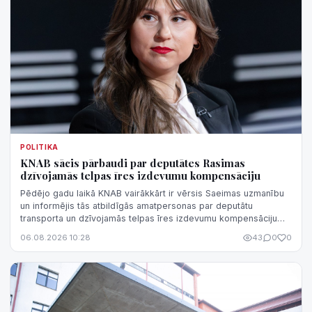
POLITIKA
KNAB sācis pārbaudi par deputātes Rasimas
dzīvojamās telpas īres izdevumu kompensāciju
Pēdējo gadu laikā KNAB vairākkārt ir vērsis Saeimas uzmanību
un informējis tās atbildīgās amatpersonas par deputātu
transporta un dzīvojamās telpas īres izdevumu kompensāciju
normatīvā regulējuma nepilnībām, kas rada iespēju
06.08.2026 10:28
43
0
0
kompensāciju sistēmu izmantot negodprātīgi.