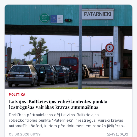
POLITIKA
Latvijas-Baltkrievijas robežkontroles punktā
iestrēgušas vairākas kravas automašīnas
Darbības pārtraukšanas dēļ Latvijas-Baltkrievijas
robežkontroles punktā "Pāternieki" ir iestrēguši vairāki kravas
automašīnu šoferi, kuriem pēc dokumentiem robeža jāšķērso
konkrētajā robežkontroles pu...
03.08.2026 09:39
49
0
2