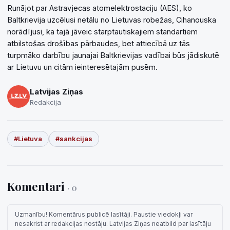
Runājot par Astravjecas atomelektrostaciju (AES), ko
Baltkrievija uzcēlusi netālu no Lietuvas robežas, Cihanouska
norādījusi, ka tajā jāveic starptautiskajiem standartiem
atbilstošas drošības pārbaudes, bet attiecībā uz tās
turpmāko darbību jaunajai Baltkrievijas vadībai būs jādiskutē
ar Lietuvu un citām ieinteresētajām pusēm.
Latvijas Ziņas
Redakcija
#Lietuva
#sankcijas
Komentāri
· 0
Uzmanību! Komentārus publicē lasītāji. Paustie viedokļi var
nesakrist ar redakcijas nostāju. Latvijas Ziņas neatbild par lasītāju