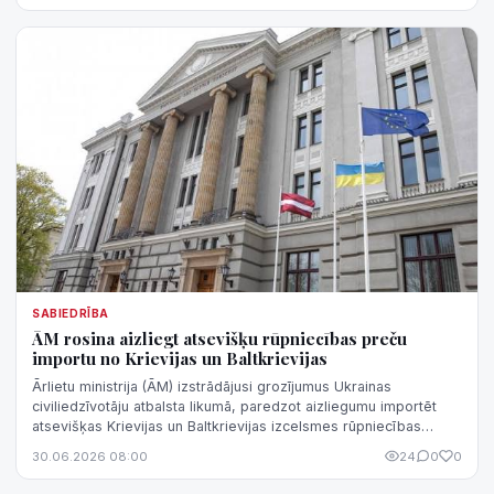
SABIEDRĪBA
ĀM rosina aizliegt atsevišķu rūpniecības preču
importu no Krievijas un Baltkrievijas
Ārlietu ministrija (ĀM) izstrādājusi grozījumus Ukrainas
civiliedzīvotāju atbalsta likumā, paredzot aizliegumu importēt
atsevišķas Krievijas un Baltkrievijas izcelsmes rūpniecības
preces.
30.06.2026 08:00
24
0
0