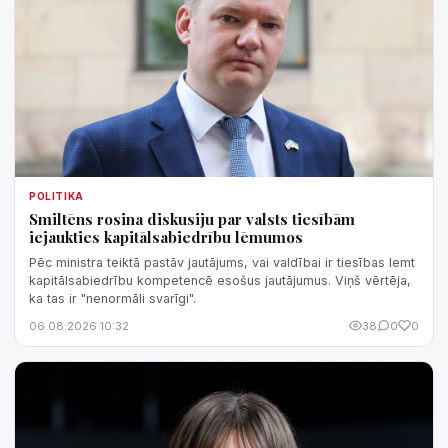
POLITIKA
Smiltēns rosina diskusiju par valsts tiesībām
iejaukties kapitālsabiedrību lēmumos
Pēc ministra teiktā pastāv jautājums, vai valdībai ir tiesības lemt
kapitālsabiedrību kompetencē esošus jautājumus. Viņš vērtēja,
ka tas ir "nenormāli svarīgi".
06.08.2026 10:32
38
0
0