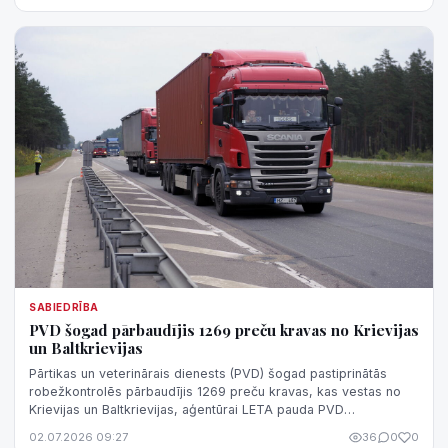
SABIEDRĪBA
PVD šogad pārbaudījis 1269 preču kravas no Krievijas
un Baltkrievijas
Pārtikas un veterinārais dienests (PVD) šogad pastiprinātās
robežkontrolēs pārbaudījis 1269 preču kravas, kas vestas no
Krievijas un Baltkrievijas, aģentūrai LETA pauda PVD
Robežkontroles departamenta...
02.07.2026 09:27
36
0
0