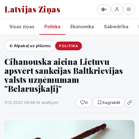
Latvijas Ziņas
▾
Visas ziņas
Politika
Ekonomika
Sabiedrība
Atpakaļ uz plūsmu
POLITIKA
Projekti un pakalpojumi
Cihanouska aicina Lietuvu
Laikapstākļi
apsvērt sankcijas Baltkrievijas
valsts uzņēmumam
"Belarusjkaļij"
11.12.2020 09:58
·
14 skatījumi
0
Saglabāt