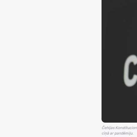
Čehijas Konstitucion
cīņā ar pandēmiju.