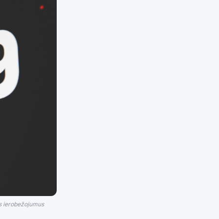
os ierobežojumus