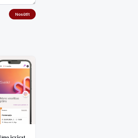
Nosūtīt
lāno ieviest