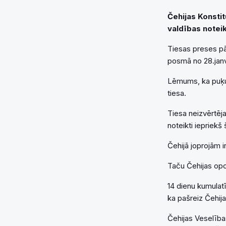
Čehijas Konstit
valdības notei
Tiesas preses pā
posmā no 28.janv
Lēmums, ka puķu u
tiesa.
Tiesa neizvērtēja 
noteikti iepriekš
Čehijā joprojām i
Taču Čehijas opoz
14 dienu kumulatī
ka pašreiz Čehija
Čehijas Veselības