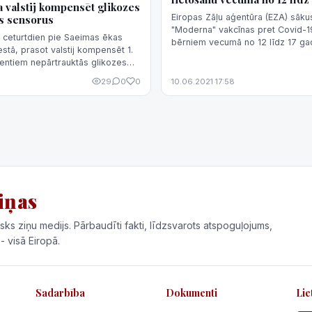
a valstij kompensēt glikozes
Eiropas Zāļu aģentūra (EZA) sākus
s sensorus
"Moderna" vakcīnas pret Covid-19
 ceturtdien pie Saeimas ēkas
bērniem vecumā no 12 līdz 17 ga
estā, prasot valstij kompensēt 1.
atsaucoties uz EZA informāciju,
ientiem nepārtrauktās glikozes
vietnē "Twitter" vēsta Latvija...
ensorus, novēroja aģentūra
29
0
0
10.06.2021 17:58
iņas
sks ziņu medijs. Pārbaudīti fakti, līdzsvarots atspoguļojums,
 - visā Eiropā.
Sadarbība
Dokumenti
Lie