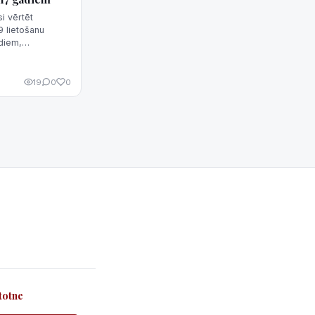
i vērtēt
 lietošanu
diem,
 mikroblogošanas
19
0
0
totne