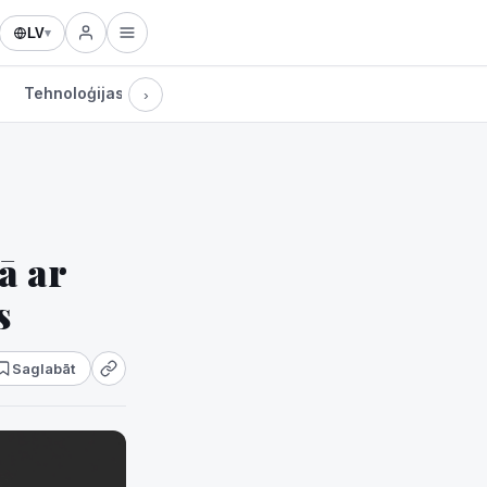
LV
▾
Tehnoloģijas
›
ā ar
s
Saglabāt