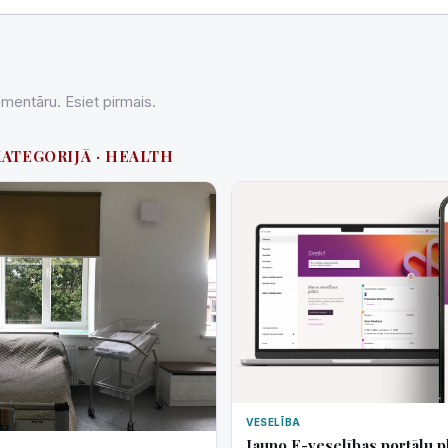
entāru. Esiet pirmais.
KATEGORIJĀ · HEALTH
VESELĪBA
Jauno E-veselības portālu p