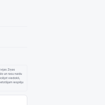
tvijas Ziņas
ālo un rasu naidu
cējot viedokli,
lietotājam iespēju