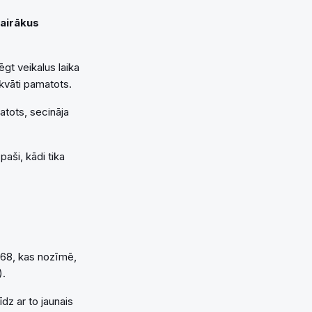
vairākus
gt veikalus laika
kvāti pamatots.
matots, secināja
paši, kādi tika
 968, kas nozīmē,
).
dz ar to jaunais