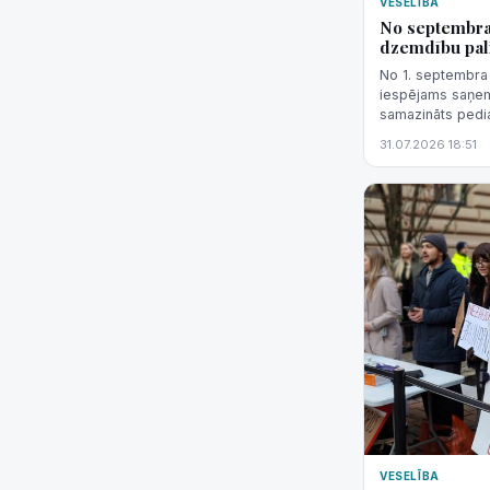
VESELĪBA
No septembra 
dzemdību pal
No 1. septembra 
iespējams saņemt
samazināts pedia
apstiprināja SIA
31.07.2026 18:51
apvienība" valdes
VESELĪBA