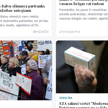
vasaras beigās vai rudenī
Balvu slimnīcā pārtrauks
īdzības sniegšanu
Paredzēts, ka jauno E-veselības 
aizstās pašreizējo, iedzīvotāji var
Balvu slimnīcā vairs nebūs
vasaras beigās vai rudenī, aģent
 dzemdību palīdzību, kā arī tiks
pavēstīja Latvijas Digitālās vesel
tru skaits, aģentūrai LETA
(LDVC).
 "Balvu un Gulbenes slimnīcu
17
0
0
27.07.2026 11:13
 lo...
VESELĪBA
EZA sākusi vērtēt "Moderna
lietošanu vecumā no 12 līdz