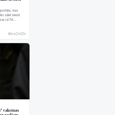
portālu, kas
ēs sākt lietot
ūrai LETA
ības centrā
54
0
0
" vakcīnas
 17 gadiem