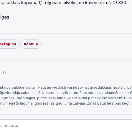
jā atklāts kopumā 1,1 miljonam cilvēku, no kuriem miruši 19 330.
Ziņas
bežojumi
#čehija
i
· 0
rus publicē lasītāji. Paustie viedokļi var nesakrist ar redakcijas nostāju. La
tāju viedokļu saturu un lūdz autorus ievērot morāles normas, nekurināt nacion
 rupjībām. Padomājiet, pirms izsakāties. Jūs atbildat par saviem vārdiem! Publi
eikumiem! Šī lūguma ignorēšanas gadījumā Latvijas Ziņas patur tiesības liegt 
s.