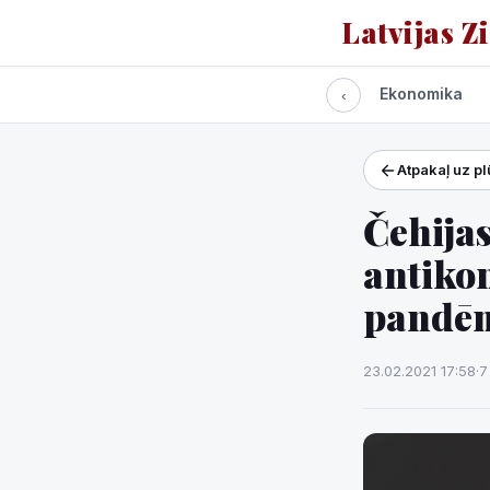
Latvijas Z
Visas ziņas
Politika
Ekonomika
‹
Atpakaļ uz p
Projekti un pakalpoj
Laikapstākļi
Čehijas
antikon
pandēm
23.02.2021 17:58
·
7