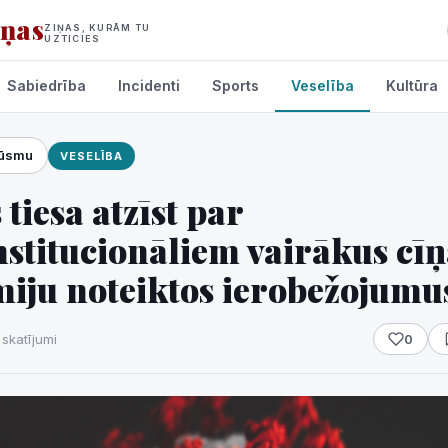
iņas
ZIŅAS, KURĀM TU
UZTICIES
Sabiedrība
Incidenti
Sports
Veselība
Kultūra
lūsmu
VESELĪBA
umi
 tiesa atzīst par
stitucionāliem vairākus cīņ
iju noteiktos ierobežojumu
 skatījumi
0