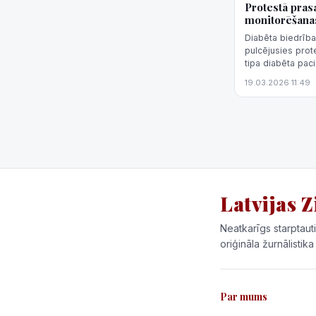
Protestā pras
monitorēšana
Diabēta biedrība
pulcējusies prot
tipa diabēta pac
monitorēšanas s
19.03.2026 11:49
LETA.
Latvijas Z
Neatkarīgs starptauti
oriģināla žurnālistika
Par mums