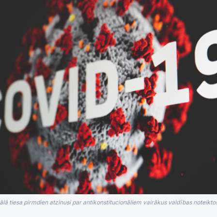
ālā tiesa pirmdien atzinusi par antikonstitucionāliem vairākus valdības noteikt