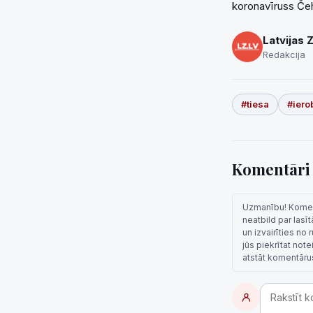
koronavīruss Čehi
Latvijas 
Redakcija
#tiesa
#iero
Komentār
Uzmanību! Komentā
neatbild par lasī
un izvairīties no
jūs piekrītat not
atstāt komentāru