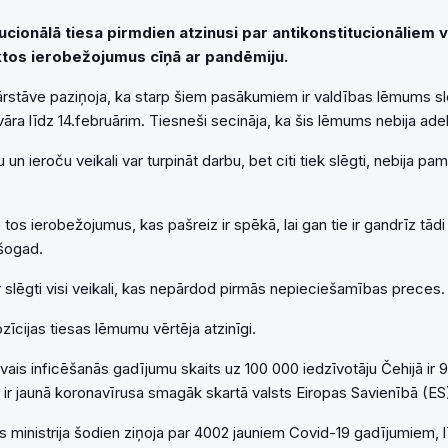
ucionālā tiesa pirmdien atzinusi par antikonstitucionāliem 
ktos ierobežojumus cīņā ar pandēmiju.
rstāve paziņoja, ka starp šiem pasākumiem ir valdības lēmums slē
āra līdz 14.februārim. Tiesneši secināja, ka šis lēmums nebija ade
n ieroču veikali var turpināt darbu, bet citi tiek slēgti, nebija pa
tos ierobežojumus, kas pašreiz ir spēkā, lai gan tie ir gandrīz tādi 
 šogad.
r slēgti visi veikali, kas nepārdod pirmās nepieciešamības preces.
īcijas tiesas lēmumu vērtēja atzinīgi.
vais inficēšanās gadījumu skaits uz 100 000 iedzīvotāju Čehijā ir
 ir jaunā koronavīrusa smagāk skartā valsts Eiropas Savienībā (ES
 ministrija šodien ziņoja par 4002 jauniem Covid-19 gadījumiem, lī