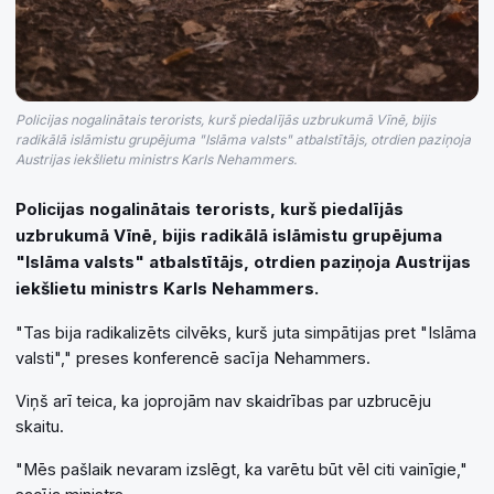
Policijas nogalinātais terorists, kurš piedalījās uzbrukumā Vīnē, bijis
radikālā islāmistu grupējuma "Islāma valsts" atbalstītājs, otrdien paziņoja
Austrijas iekšlietu ministrs Karls Nehammers.
Policijas nogalinātais terorists, kurš piedalījās
uzbrukumā Vīnē, bijis radikālā islāmistu grupējuma
"Islāma valsts" atbalstītājs, otrdien paziņoja Austrijas
iekšlietu ministrs Karls Nehammers.
"Tas bija radikalizēts cilvēks, kurš juta simpātijas pret "Islāma
valsti"," preses konferencē sacīja Nehammers.
Viņš arī teica, ka joprojām nav skaidrības par uzbrucēju
skaitu.
"Mēs pašlaik nevaram izslēgt, ka varētu būt vēl citi vainīgie,"