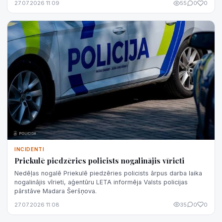
27.07.2026 11:09
55
0
0
INCIDENTI
Priekulē piedzēries policists nogalinājis vīrieti
Nedēļas nogalē Priekulē piedzēries policists ārpus darba laika
nogalinājis vīrieti, aģentūru LETA informēja Valsts policijas
pārstāve Madara Šeršņova.
27.07.2026 11:08
35
0
0