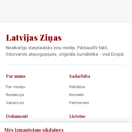
Latvijas Ziņas
Neatkarīgs starptautisks ziņu medijs. Pārbaudīti fakti,
līdzsvarots atspoguļojums, oriģināla žurnālistika - visā Eiropā.
Par mums
Sadarbība
Par mediju
Reklāma
Redakcija
Kontakti
Vakances
Partneriem
Dokumenti
Lietotne
Lietošanas noteikumi
Mēs izmantojam sīkdatnes