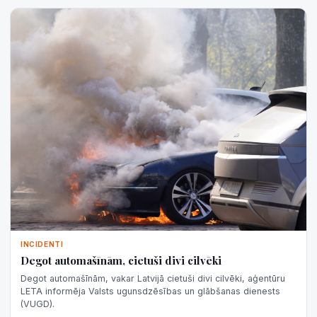
INCIDENTI
Degot automašīnām, cietuši divi cilvēki
Degot automašīnām, vakar Latvijā cietuši divi cilvēki, aģentūru
LETA informēja Valsts ugunsdzēsības un glābšanas dienests
(VUGD).