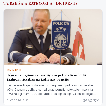
VAIRĀK ŠAJĀ KATEGORIJĀ · INCIDENTS
INCIDENTI
Tīšu noziegumu izdarījušiem policistiem būtu
jāatņem tiesības uz izdienas pensiju
Tīšu noziedzīgu nodarījumu izdarījušiem policijas darbiniekiem
būtu jāatņem tiesības uz izdienas pensiju, piektdien intervijā
TV3 raidījumam "900 sekundes" sacīja sacīja Valsts policijas
(VP) priekšni...
31.07.2026 18:53
29
0
0