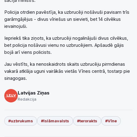
sacīja ministrs.
Policija otrdien pavēstīja, ka uzbrucēji nošāvuši pavisam trīs
garāmgājējus - divus vīriešus un sievieti, bet 14 cilvēkus
ievainojuši.
Iepriekš tika ziņots, ka uzbrucēji nogalinājuši divus cilvēkus,
bet policija nošāvusi vienu no uzbrucējiem. Apšaudē gājis
bojā arī viens policists.
Jau vēstīts, ka nenoskaidrots skaits uzbrucēju pirmdienas
vakarā atklāja uguni vairākās vietās Vīnes centrā, tostarp pie
sinagogas.
Latvijas Ziņas
Redakcija
#uzbrukums
#Islāmavalsts
#terorakts
#Vīne