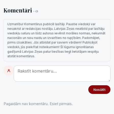
Komentāri
· 0
Uzmanību! Komentārus publicē lasītāji. Paustie viedokļi var
nesakrist ar redakcijas nostāju. Latvijas Ziņas neatbild par lasītāju
viedokļu saturu un lūdz autorus ievērot morāles normas, nekurināt
nacionālo un rasu naidu un izvairīties no rupjībām. Padomājiet,
pirms izsakāties. Jūs atbildat par saviem vārdiem! Publicējot
viedokli, jūs piekrītat noteikumiem! Šī lūguma ignorēšanas
gadījumā Latvijas Ziņas patur tiesības liegt lietotājam iespēju
atstāt komentārus.
Nosūtīt
Pagaidām nav komentāru. Esiet pirmais.