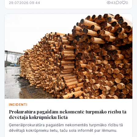
29.07.2026 09:44
43
0
0
INCIDENTI
Prokuratūra pagaidām nekomentē turpmāko rīcību tā
dēvētajā kokrūpnieku lietā
Ģenerālprokuratūra pagaidām nekomentēs turpmāko rīcību tā
dēvētajā kokrūpnieku lietu, taču sola informēt par lēmumu.