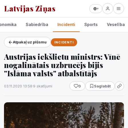
Latvijas Ziņas
▾
onomika
Sabiedrība
Incidenti
Sports
Veselība
Atpakaļ uz plūsmu
INCIDENTI
Projekti un pakalpojumi
Austrijas iekšlietu ministrs: Vīnē
Laikapstākļi
nogalinātais uzbrucējs bijis
"Islāma valsts" atbalstītājs
03.11.2020 13:58
·
9 skatījumi
0
Saglabāt