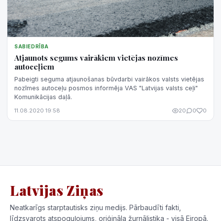
SABIEDRĪBA
Atjaunots segums vairākiem vietējas nozīmes
autoceļiem
Pabeigti seguma atjaunošanas būvdarbi vairākos valsts vietējas
nozīmes autoceļu posmos informēja VAS "Latvijas valsts ceļi"
Komunikācijas daļā.
11.08.2020 19:58
20
0
0
Latvijas Ziņas
Neatkarīgs starptautisks ziņu medijs. Pārbaudīti fakti,
līdzsvarots atspoguļojums, oriģināla žurnālistika - visā Eiropā.