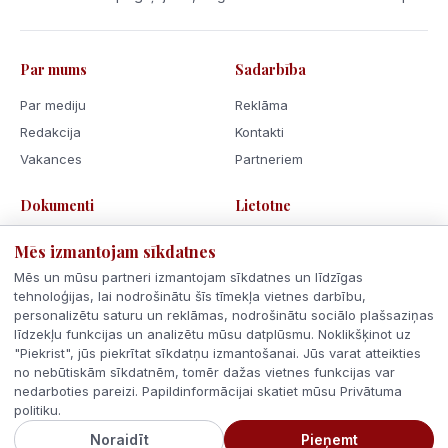
Par mums
Sadarbība
Par mediju
Reklāma
Redakcija
Kontakti
Vakances
Partneriem
Dokumenti
Lietotne
Lietošanas noteikumi
Mēs izmantojam sīkdatnes
Privātuma politika
Mēs un mūsu partneri izmantojam sīkdatnes un līdzīgas
Sīkdatnes
tehnoloģijas, lai nodrošinātu šīs tīmekļa vietnes darbību,
personalizētu saturu un reklāmas, nodrošinātu sociālo plašsaziņas
Rīcības kodekss
līdzekļu funkcijas un analizētu mūsu datplūsmu. Noklikšķinot uz
"Piekrist", jūs piekrītat sīkdatņu izmantošanai. Jūs varat atteikties
no nebūtiskām sīkdatnēm, tomēr dažas vietnes funkcijas var
nedarboties pareizi. Papildinformācijai skatiet mūsu Privātuma
politiku.
© 2026 Latvijas Ziņas. Visas tiesības aizsargātas.
Noraidīt
Pieņemt
Veidots ar
Latvijā