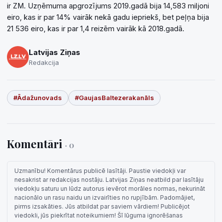
ir ZM. Uzņēmuma apgrozījums 2019.gadā bija 14,583 miljoni
eiro, kas ir par 14% vairāk nekā gadu iepriekš, bet peļņa bija
21 536 eiro, kas ir par 1,4 reizēm vairāk kā 2018.gadā.
Latvijas Ziņas
Redakcija
#Ādažunovads
#GaujasBaltezerakanāls
Komentāri
· 0
Uzmanību! Komentārus publicē lasītāji. Paustie viedokļi var
nesakrist ar redakcijas nostāju. Latvijas Ziņas neatbild par lasītāju
viedokļu saturu un lūdz autorus ievērot morāles normas, nekurināt
nacionālo un rasu naidu un izvairīties no rupjībām. Padomājiet,
pirms izsakāties. Jūs atbildat par saviem vārdiem! Publicējot
viedokli, jūs piekrītat noteikumiem! Šī lūguma ignorēšanas