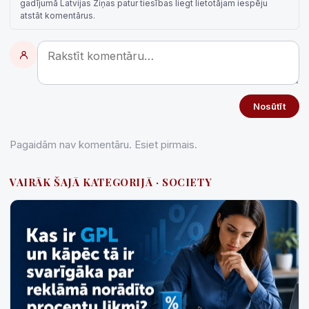
gadījumā Latvijas Ziņas patur tiesības liegt lietotājam iespēju
atstāt komentārus.
Nosūtīt
Pagaidām nav komentāru. Esiet pirmais.
VAIRĀK ŠAJĀ KATEGORIJĀ · SOCIETY