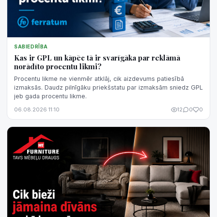
SABIEDRĪBA
Kas ir GPL un kāpēc tā ir svarīgāka par reklāmā
norādīto procentu likmi?
Procentu likme ne vienmēr atklāj, cik aizdevums patiesībā
izmaksās. Daudz pilnīgāku priekšstatu par izmaksām sniedz GPL
jeb gada procentu likme.
06.08.2026 11:10
12
0
0