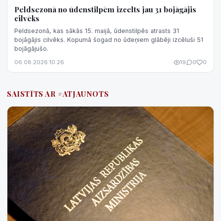
Peldsezonā no ūdenstilpēm izcelts jau 31 bojāgājis
cilvēks
Peldsezonā, kas sākās 15. maijā, ūdenstilpēs atrasts 31
bojāgājis cilvēks. Kopumā šogad no ūdeņiem glābēji izcēluši 51
bojāgājušo.
06.08.2026 10:26
19
0
0
SAISTĪTS AR #ATJAUNOTS