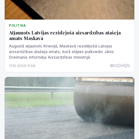
POLITIKA
Atjaunots Latvijas rezidējošā aizsardzības atašeja
amats Maskavā
Augustā atjaunots Krievijā, Maskavā rezidējošā Latvijas
aizsardzības atašeja amats, kurā stājies pulkvedis Jānis
Dreimanis informēja Aizsardzības ministrijā.
17.10.2020 11:58
17
0
0