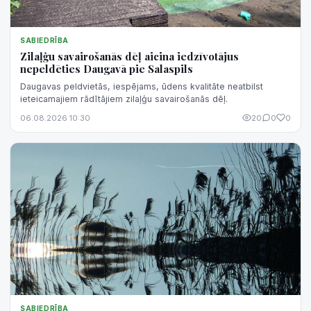
SABIEDRĪBA
Zilaļģu savairošanās dēļ aicina iedzīvotājus
nepeldēties Daugavā pie Salaspils
Daugavas peldvietās, iespējams, ūdens kvalitāte neatbilst
ieteicamajiem rādītājiem zilaļģu savairošanās dēļ.
06.08.2026 10:30
20
0
0
SABIEDRĪBA