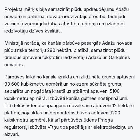
Projekta mērķis bija samazināt plūdu apdraudējumu Ādažu
novadā un palielināt novada iedzīvotāju drošību, tādējādi
veicinot uzņēmējdarbības attīstību teritorijā un uzlabojot
iedzīvotāju dzīves kvalitāti.
Ministrijā norāda, ka kanāla pārbūve pasargās Ādažu novada
plūdu riska teritoriju 290 hektāru platībā, samazinot plūdu
draudus aptuveni tūkstotim iedzīvotāju Ādažu un Garkalnes
novados.
Pārbūves laikā no kanāla izrakta un izlīdzināta grunts aptuveni
33 600 kubikmetru apmērā un no ezera sūknēta grunts,
separēta un nogādāta krastā uz atbērtni aptuveni 5100
kubikmetru apmērā. Izbūvēti kanāla gultnes nostiprinājumi.
Līdztekus īstenota apauguma novākšana aptuveni 12 hektāru
platībā, nojauktas un demontētas būves aptuveni 1200
kubikmetru apmērā, kā arī pārbūvēts ūdens līmeņa
regulators, izbūvēts vītņu tipa pacēlājs ar elektropiedziņu un
aizvari.