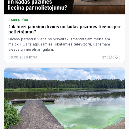
SABIEDRĪBA
Cik bieži jāmaina dīvāns un kādas pazīmes liecina par
nolietojumu?
Dīvāns parasti ir viena no visvairāk izmantotajām mēbelēm
mājoklī. Uz tā atpūšamies, skatāmies televizoru, uzņemam
viesus un nereti arī guļam.
06.08.2026 10:34
15
0
0