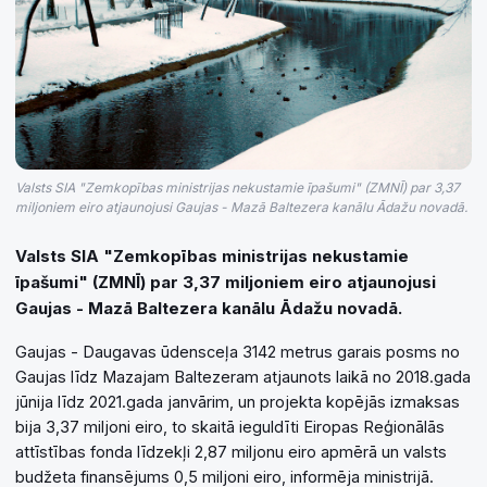
Valsts SIA "Zemkopības ministrijas nekustamie īpašumi" (ZMNĪ) par 3,37
miljoniem eiro atjaunojusi Gaujas - Mazā Baltezera kanālu Ādažu novadā.
Valsts SIA "Zemkopības ministrijas nekustamie
īpašumi" (ZMNĪ) par 3,37 miljoniem eiro atjaunojusi
Gaujas - Mazā Baltezera kanālu Ādažu novadā.
Gaujas - Daugavas ūdensceļa 3142 metrus garais posms no
Gaujas līdz Mazajam Baltezeram atjaunots laikā no 2018.gada
jūnija līdz 2021.gada janvārim, un projekta kopējās izmaksas
bija 3,37 miljoni eiro, to skaitā ieguldīti Eiropas Reģionālās
attīstības fonda līdzekļi 2,87 miljonu eiro apmērā un valsts
budžeta finansējums 0,5 miljoni eiro, informēja ministrijā.