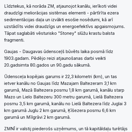
Līdztekus, kā norāda ZM, atjaunojot kanālu, ierīkoti videi
draudzīgi meliorācijas sistēmas elementi - pārtīrīta ezera
sedimentācijas daļa un izvākti esošie nosēdumi, kā arī
uzstādīts videi draudzīgs un energoefektīvs apgaismojums.
Tāpat saglabāti vēsturisko "Stoney" slūžu krastu balsta
fragmenti.
Gaujas - Daugavas ūdensceļš būvēts laika posmā līdz
1903.gadam. Pēdējo reizi atjaunošanas darbi veikti
20.gadsimta 80.gados un 90.gadu sākumā.
Ūdensceļa kopējais garums ir 22,3 kilometri (km), un tas
ietver kanālu no Gaujas līdz Mazajam Baltezeram 3,1 km
garumā, Mazā Baltezera posmu 1,8 km garumā, kanālu starp
Mazo un Lielo Baltezeru 300 metru garumā, Lielā Baltezera
posmu 3,5 km garumā, kanālu no Lielā Baltezera līdz Juglai 3
km garumā Juglu 2 km garumā, Ķīšezera posmu 6,6 km
garumā un Mīlgrāvi 2 km garumā.
ZMNĪ ir valstij piederošs uzņēmums, un tā kapitāldaļu turētājs