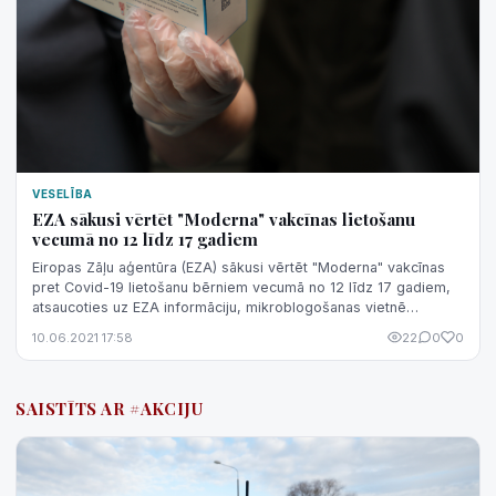
VESELĪBA
EZA sākusi vērtēt "Moderna" vakcīnas lietošanu
vecumā no 12 līdz 17 gadiem
Eiropas Zāļu aģentūra (EZA) sākusi vērtēt "Moderna" vakcīnas
pret Covid-19 lietošanu bērniem vecumā no 12 līdz 17 gadiem,
atsaucoties uz EZA informāciju, mikroblogošanas vietnē
"Twitter" vēsta Latvija...
10.06.2021 17:58
22
0
0
SAISTĪTS AR #AKCIJU