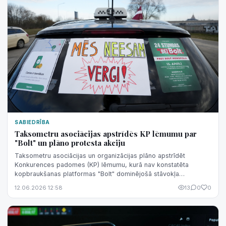
SABIEDRĪBA
Taksometru asociācijas apstrīdēs KP lēmumu par
"Bolt" un plāno protesta akciju
Taksometru asociācijas un organizācijas plāno apstrīdēt
Konkurences padomes (KP) lēmumu, kurā nav konstatēta
kopbraukšanas platformas "Bolt" dominējošā stāvokļa
ļaunprātīga izmantošana, kā arī plāno r...
12.06.2026 12:58
13
0
0