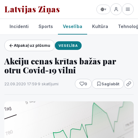
Latvijas Ziņas
▾
Incidenti
Sports
Veselība
Kultūra
Tehnoloģ
Atpakaļ uz plūsmu
VESELĪBA
Projekti un pakalpojumi
Akciju cenas krītas bažās par
Laikapstākļi
otru Covid-19 vilni
22.09.2020 17:59
·
9 skatījumi
0
Saglabāt