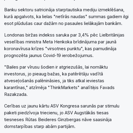
Banku sektoru satricināja starptautiska mediju izmeklēšana,
kurā apgalvots, ka lielas "netīrās naudas" summas gadiem ilgi
esot plūdušas caur dažām no pasaules lielākajām bankām.
Londonas biržas indekss saruka par 3,4% pēc Lielbritānijas
veselības ministra Meta Henkoka brīdinājuma par jaunā
koronavīrusa krīzes "virsotnes punktu", kas pamudināja
prognozēta jaunus Covid-19 ierobežojumus.
"Bailes par vīrusu šodien ir atgriezušās, lai nomāktu
investorus, jo pieaug bažas, ka patērētāju vadītā
atveseļošanās palēnināsies, ja tiks atkal ieviestas
karantīnas," atzīmēja "ThinkMarkets" analītiķis Favads
Razakzada.
Cerības uz jaunu kārtu ASV Kongresa sarunās par stimulu
paketi piedzīvoja triecienu, jo ASV Augstākās tiesas
tiesneses Rūtas Beideres Ginzbergas nāve saasināja
domstarpības starp abām partijām.