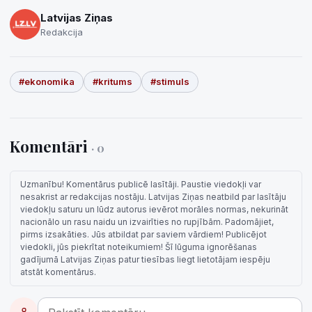
Latvijas Ziņas
Redakcija
#ekonomika
#kritums
#stimuls
Komentāri
· 0
Uzmanību! Komentārus publicē lasītāji. Paustie viedokļi var
nesakrist ar redakcijas nostāju. Latvijas Ziņas neatbild par lasītāju
viedokļu saturu un lūdz autorus ievērot morāles normas, nekurināt
nacionālo un rasu naidu un izvairīties no rupjībām. Padomājiet,
pirms izsakāties. Jūs atbildat par saviem vārdiem! Publicējot
viedokli, jūs piekrītat noteikumiem! Šī lūguma ignorēšanas
gadījumā Latvijas Ziņas patur tiesības liegt lietotājam iespēju
atstāt komentārus.