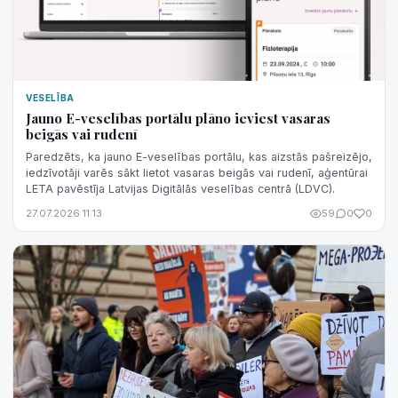
VESELĪBA
Jauno E-veselības portālu plāno ieviest vasaras
beigās vai rudenī
Paredzēts, ka jauno E-veselības portālu, kas aizstās pašreizējo,
iedzīvotāji varēs sākt lietot vasaras beigās vai rudenī, aģentūrai
LETA pavēstīja Latvijas Digitālās veselības centrā (LDVC).
27.07.2026 11:13
59
0
0