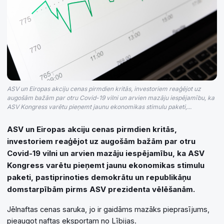
ASV un Eiropas akciju cenas pirmdien kritās, investoriem reaģējot uz
augošām bažām par otru Covid-19 vilni un arvien mazāju iespējamību, ka
ASV Kongress varētu pieņemt jaunu ekonomikas stimulu paketi,...
ASV un Eiropas akciju cenas pirmdien kritās,
investoriem reaģējot uz augošām bažām par otru
Covid-19 vilni un arvien mazāju iespējamību, ka ASV
Kongress varētu pieņemt jaunu ekonomikas stimulu
paketi, pastiprinoties demokrātu un republikāņu
domstarpībām pirms ASV prezidenta vēlēšanām.
Jēlnaftas cenas saruka, jo ir gaidāms mazāks pieprasījums,
pieaugot naftas eksportam no Lībijas.