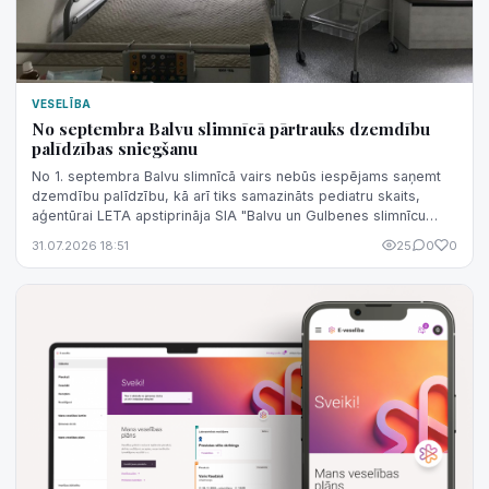
VESELĪBA
No septembra Balvu slimnīcā pārtrauks dzemdību
palīdzības sniegšanu
No 1. septembra Balvu slimnīcā vairs nebūs iespējams saņemt
dzemdību palīdzību, kā arī tiks samazināts pediatru skaits,
aģentūrai LETA apstiprināja SIA "Balvu un Gulbenes slimnīcu
apvienība" valdes lo...
31.07.2026 18:51
25
0
0