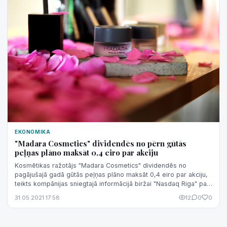
EKONOMIKA
"Madara Cosmetics" dividendēs no pērn gūtās
peļņas plāno maksāt 0,4 eiro par akciju
Kosmētikas ražotājs "Madara Cosmetics" dividendēs no
pagājušajā gadā gūtās peļņas plāno maksāt 0,4 eiro par akciju,
teikts kompānijas sniegtajā informācijā biržai "Nasdaq Riga" par
akcionāru kārtējās ...
31.05.2021 17:58
12
0
0