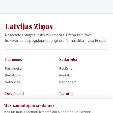
Latvijas Ziņas
Neatkarīgs starptautisks ziņu medijs. Pārbaudīti fakti,
līdzsvarots atspoguļojums, oriģināla žurnālistika - visā Eiropā.
Par mums
Sadarbība
Par mediju
Reklāma
Redakcija
Kontakti
Vakances
Partneriem
Dokumenti
Lietotne
Lietošanas noteikumi
Mēs izmantojam sīkdatnes
Privātuma politika
Mēs un mūsu partneri izmantojam sīkdatnes un līdzīgas