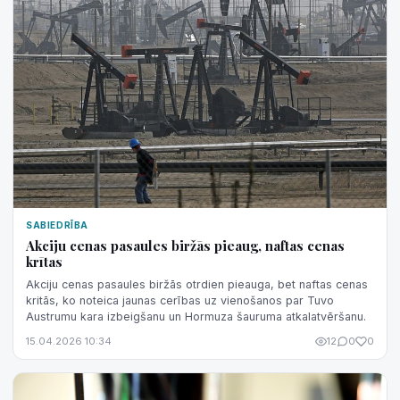
SABIEDRĪBA
Akciju cenas pasaules biržās pieaug, naftas cenas
krītas
Akciju cenas pasaules biržās otrdien pieauga, bet naftas cenas
kritās, ko noteica jaunas cerības uz vienošanos par Tuvo
Austrumu kara izbeigšanu un Hormuza šauruma atkalatvēršanu.
15.04.2026 10:34
12
0
0