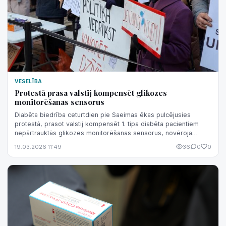
VESELĪBA
Protestā prasa valstij kompensēt glikozes
monitorēšanas sensorus
Diabēta biedrība ceturtdien pie Saeimas ēkas pulcējusies
protestā, prasot valstij kompensēt 1. tipa diabēta pacientiem
nepārtrauktās glikozes monitorēšanas sensorus, novēroja
aģentūra LETA.
19.03.2026 11:49
36
0
0