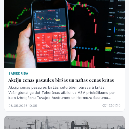
SABIEDRĪBA
Akciju cenas pasaules biržās un naftas cenas krītas
Akciju cenas pasaules biržās ceturtdien pārsvarā kritās,
Vašingtonai gaidot Teherānas atbildi uz ASV priekšlikumu par
kara izbeigšanu Tuvajos Austrumos un Hormuza šauruma
atkalatvēršanu.
08.05.2026 10:05
11
0
0