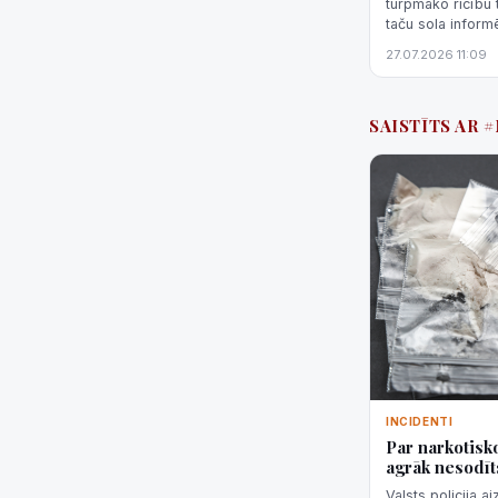
turpmāko rīcību 
taču sola inform
27.07.2026 11:09
SAISTĪTS AR 
INCIDENTI
Par narkotisko
agrāk nesodīts
Valsts policija 