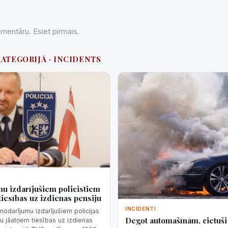
entāru. Esiet pirmais.
KATEGORIJĀ · INCIDENTS
u izdarījušiem policistiem
tiesības uz izdienas pensiju
INCIDENTI
nodarījumu izdarījušiem policijas
Degot automašīnām, cietuši 
u jāatņem tiesības uz izdienas