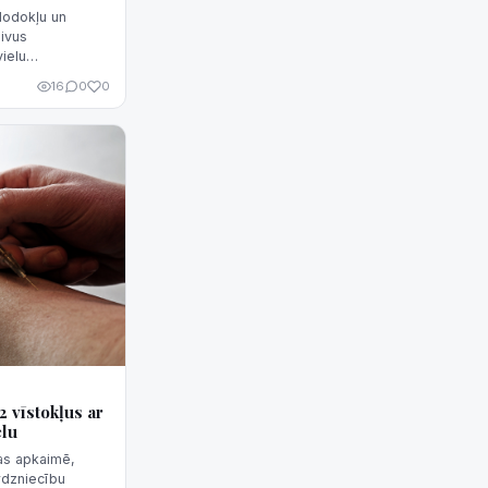
Nodokļu un
divus
ielu
Šveices
16
0
0
2 vīstokļus ar
elu
as apkaimē,
irdzniecību