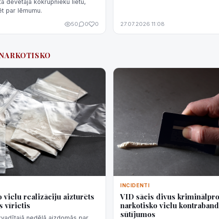
tā dēvētajā kokrūpnieku lietu,
ēt par lēmumu.
50
0
0
27.07.2026 11:08
#NARKOTISKO
INCIDENTI
VID sācis divus kriminālpr
 vielu realizāciju aizturēts
narkotisko vielu kontraband
 vīrietis
sūtījumos
aizvadītajā nedēļā aizdomās par