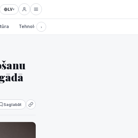
LV
▾
tūra
Tehnoloģijas
›
tošanu
ogādā
Saglabāt