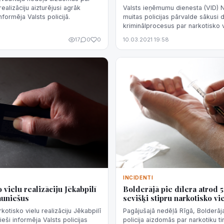
Valsts ieņēmumu dienesta (VID) 
realizāciju aizturējusi agrāk
muitas policijas pārvalde sākusi 
nformēja Valsts policijā.
kriminālprocesus par narkotisko v
kontrabandu pasta sūtījumos no 
17
0
0
10.03.2021 19:58
informēja VID pārstāvji.
INCIDENTI
 vielu realizāciju Jēkabpilī
Bolderājā pie dīlera atrod 5
jauniešus
sevišķi stipru narkotisko vi
otisko vielu realizāciju Jēkabpilī
Pagājušajā nedēļā Rīgā, Bolderāj
nieši informēja Valsts policijas
policija aizdomās par narkotiku t