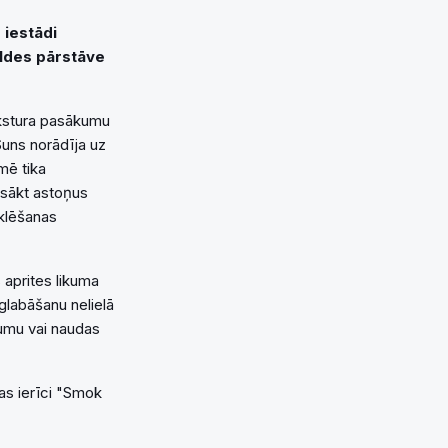
 iestādi
aldes pārstāve
rakstura pasākumu
Suns norādīja uz
mē tika
 sākt astoņus
eklēšanas
 aprites likuma
glabāšanu nelielā
jumu vai naudas
nas ierīci "Smok