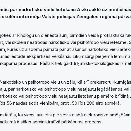
mās par narkotisko vielu lietošanu Aizkrauklē uz medicīnas
i skolēni informēja Valsts policijas Zemgales reģiona pārv
ojoties ar kinologu un dienesta suni, pirmdien veica profilaktiska 
t, vai skolēni neatrodas narkotisko vai psihotropo vielu ietekmē. 
, kuras uz aizdomu pamata par atrašanos narkotisko vielu ietek
īnas iestādē ekspertīzes veikšanai. Likumsargi pieņēma lēmumu
ārkāpuma procesus. Pašlaik tiek gaidīti ķīmiski-toksiloģiskās izm
arkotisko un psihotropo vielu un zāļu, kā arī prekursoru likumīgās
ļu, par narkotisko vai psihotropo vielu neatļautu iegādāšanos vai 
arkotisko vai psihotropo vielu neatļautu lietošanu piemēro brīdinā
īdz 56 naudas soda vienībām, proti, 50 līdz 280 eiro apmērā.
onstatēja, ka viens jaunietis pie sevis glabā elektronisko smēķēša
gadījumā ir sākts administratīvā pārkāpuma process.