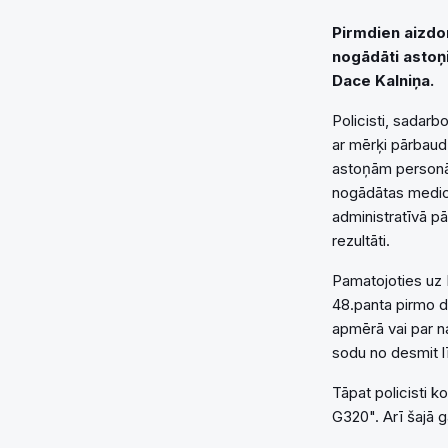
Pirmdien aizdo
nogādāti astoņ
Dace Kalniņa.
Policisti, sadarb
ar mērķi pārbaudī
astoņām personām
nogādātas medic
administratīvā p
rezultāti.
Pamatojoties uz N
48.panta pirmo da
apmērā vai par n
sodu no desmit l
Tāpat policisti k
G320". Arī šajā 