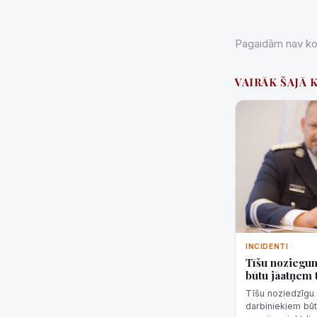
Pagaidām nav kom
VAIRĀK ŠAJĀ 
INCIDENTI
Tīšu noziegum
būtu jāatņem 
Tīšu noziedzīgu 
darbiniekiem būt