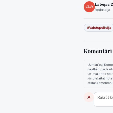
Latvijas 
Redakcija
#Valstspolicija
Komentār
Uzmanību! Komentā
neatbild par lasī
un izvairīties no
jūs piekrītat not
atstāt komentāru