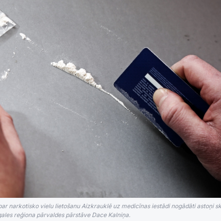
r narkotisko vielu lietošanu Aizkrauklē uz medicīnas iestādi nogādāti astoņi sk
gales reģiona pārvaldes pārstāve Dace Kalniņa.