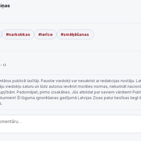
Ziņas
#narkotikas
#ierīce
#smēķēšanas
i
· 0
rus publicē lasītāji. Paustie viedokļi var nesakrist ar redakcijas nostāju. La
tāju viedokļu saturu un lūdz autorus ievērot morāles normas, nekurināt nacion
 rupjībām. Padomājiet, pirms izsakāties. Jūs atbildat par saviem vārdiem! Publi
eikumiem! Šī lūguma ignorēšanas gadījumā Latvijas Ziņas patur tiesības liegt 
s.