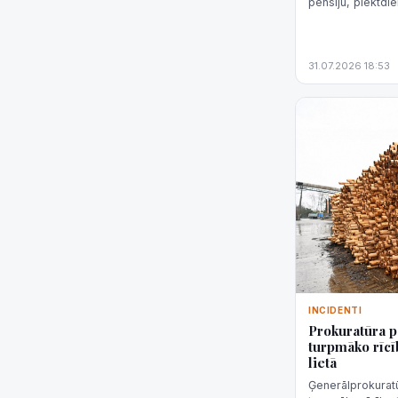
pensiju, piektdi
sekundes" sacīja 
priekšni...
31.07.2026 18:53
INCIDENTI
Prokuratūra 
turpmāko rīcī
lietā
Ģenerālprokura