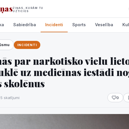
iņas
ZIŅAS, KURĀM TU
UZTICIES
ka
Sabiedrība
Incidenti
Sports
Veselība
Kul
lūsmu
INCIDENTI
umi
ās par narkotisko vielu lie
uklē uz medicīnas iestādi n
s skolēnus
15 skatījumi
0