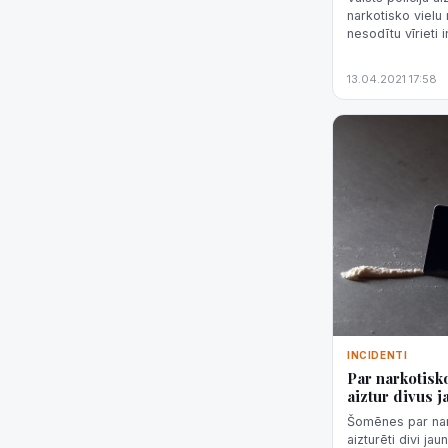
narkotisko vielu 
nesodītu vīrieti i
13.04.2021 17:58
INCIDENTI
Par narkotisko
aiztur divus 
Šomēnes par nark
aizturēti divi jau