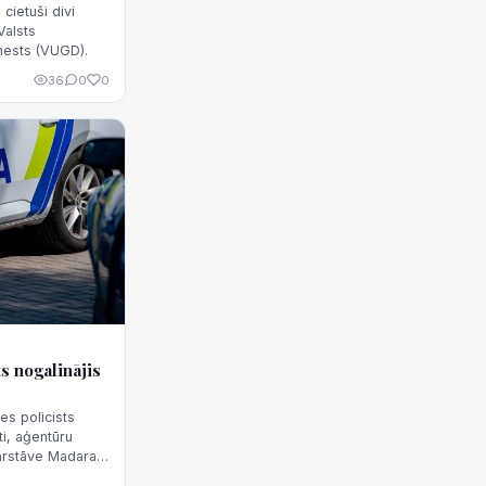
cietuši divi
Valsts
nests (VUGD).
36
0
0
s nogalinājis
es policists
ti, aģentūru
pārstāve Madara