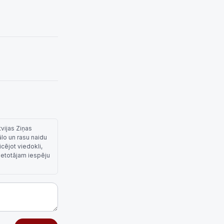
tvijas Ziņas
ālo un rasu naidu
cējot viedokli,
lietotājam iespēju