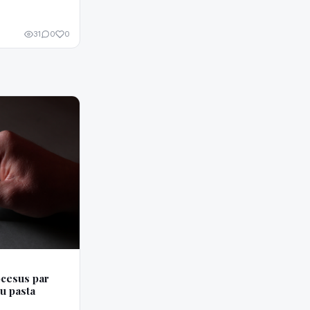
31
0
0
ocesus par
u pasta