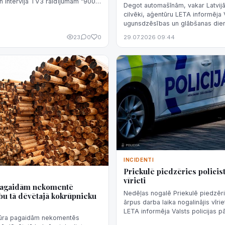
en intervijā TV3 raidījumam "900
Degot automašīnām, vakar Latvijā 
sacīja Valsts policijas (VP)
cilvēki, aģentūru LETA informēja 
ugunsdzēsības un glābšanas die
23
0
0
29.07.2026 09:44
INCIDENTI
Priekulē piedzēries policist
vīrieti
pagaidām nekomentē
Nedēļas nogalē Priekulē piedzēri
bu tā dēvētajā kokrūpnieku
ārpus darba laika nogalinājis vīrie
LETA informēja Valsts policijas 
tūra pagaidām nekomentēs
Šeršņova.