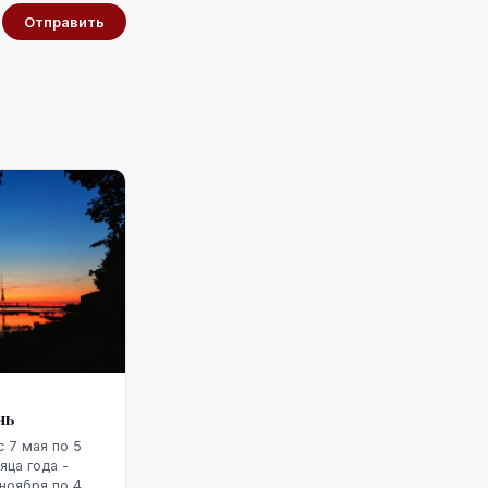
Отправить
нь
 7 мая по 5
яца года -
 ноября по 4