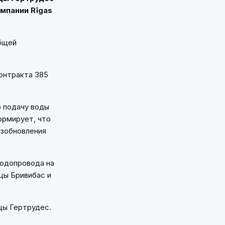
мпании Rīgas
общей
контракта 385
ю подачу воды
ормирует, что
озобновления
водопровода на
ицы Бривибас и
цы Гертрудес.