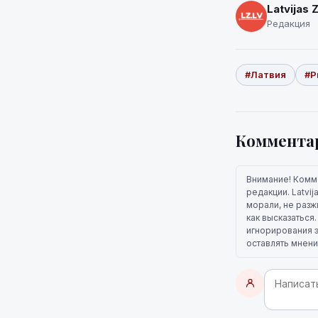
Latvijas 
Редакция
#Латвия
#Р
Коммента
Внимание! Комм
редакции. Latvi
морали, не разж
как высказаться
игнорирования э
оставлять мнени