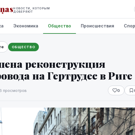
iņas
НОВОСТИ, КОТОРЫМ
ДОВЕРЯЮТ
ка
Экономика
Общество
Происшествия
Спо
те
ОБЩЕСТВО
шена реконструкция
овода на Гертрудес в Риге
6 просмотров
0