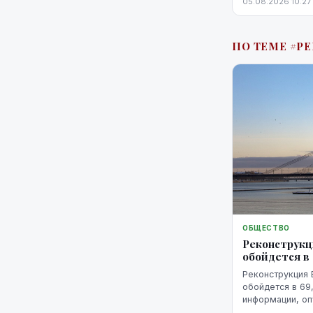
05.08.2026 10:27
уже невозможн
историю можно 
этого потребую
ПО ТЕМЕ #Р
выполнение об
действия.
ОБЩЕСТВО
Реконструкц
обойдется в 
Реконструкция 
обойдется в 69
информации, оп
системе закупо