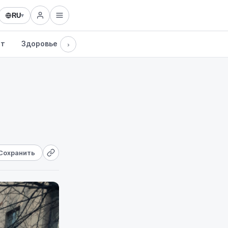
RU
▾
рт
Здоровье
Культура
Технологии
›
Сохранить