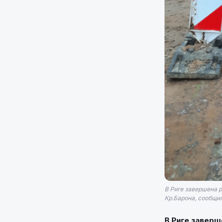
В Риге завершена 
Кр.Барона, сообщи
В Риге заверш