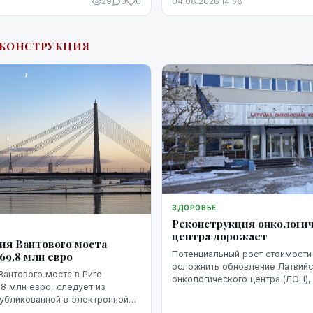
29
0
0
04.08.2026 14:58
о изменить. Кредитную
постепенно улучшить, но для
тся время, регулярное
ЕКОНСТРУКЦИЯ
язательств и продуманные
ЗДОРОВЬЕ
Реконструкция онкологи
центра дорожает
ия Вантового моста
Потенциальный рост стоимости
69,8 млн евро
осложнить обновление Латвийс
Вантового моста в Риге
онкологического центра (ЛОЦ),
,8 млн евро, следует из
заседании парламентской коми
убликованной в электронной
социальным и трудовым вопро
к.