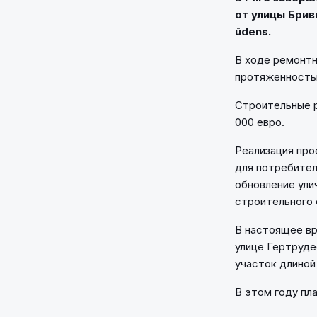
от улицы Брив
ūdens.
В ходе ремонтн
протяженность
Строительные р
000 евро.
Реализация про
для потребите
обновление ули
строительного 
В настоящее вр
улице Гертруде
участок длиной
В этом году пл