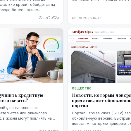
февраля.
 сколько кредит обойдётся на
ораздо более полное
о расходах даёт ГПС —
20
0
0
06.08.2026 10:45
ная ставка.
ОБЩЕСТВО
Новости, которым доверя
лучшить кредитную
представляет обновленн
чего начать?
портал
счёт, невыполненные
Портал Latvijas Ziņas (LZ.LV) за
ательства или финансово
обновленную версию. Быстрый 
 в жизни могут повлиять на
новостям, которым доверяют,
рию человека. Однако
дизайн и удобное чтение на все
сь не означает, что ситуацию