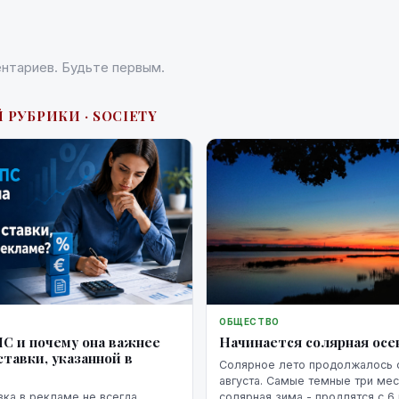
нтариев. Будьте первым.
 РУБРИКИ · SOCIETY
ОБЩЕСТВО
Начинается солярная осе
ПС и почему она важнее
тавки, указанной в
Солярное лето продолжалось с
августа. Самые темные три мес
солярная зима - продлятся с 6
вка в рекламе не всегда