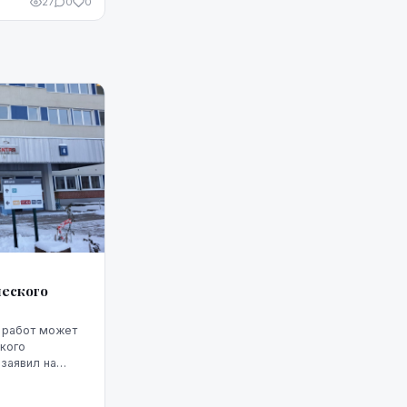
27
0
0
ческого
 работ может
кого
 заявил на
ссии по
сам