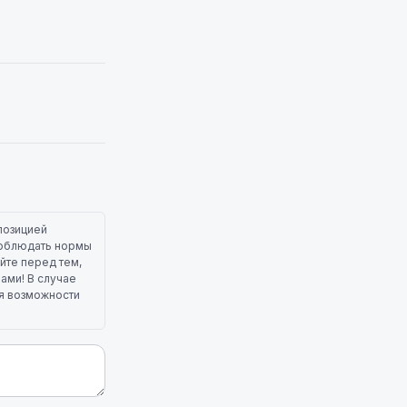
позицией
 соблюдать нормы
йте перед тем,
лами! В случае
ля возможности