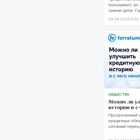
показывает, во
самом деле. Г
представление 
06.08.2026 11:02
годовая процент
ОБЩЕСТВО
Можно ли у
историю и с 
Просроченный 
кредитные обяз
сложный период
кредитную исто
негативная запи