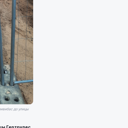
ривибас до улицы
ицы Гертрудес