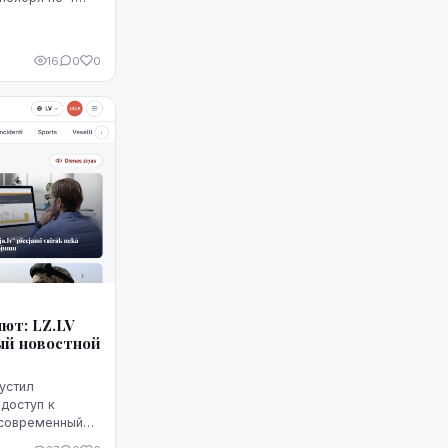
16
0
0
ют: LZ.LV
ый новостной
пустил
доступ к
 современный
х устройствах.