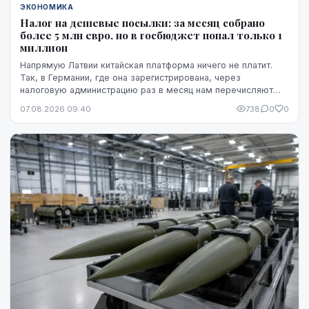
ЭКОНОМИКА
Налог на дешевые посылки: за месяц собрано
более 5 млн евро, но в госбюджет попал только 1
миллион
Напрямую Латвии китайская платформа ничего не платит.
Так, в Германии, где она зарегистрирована, через
налоговую администрацию раз в месяц нам перечисляют
этот НДС, а импортную пошлину китайская платформа
07.08.2026 09:40
738
0
0
платит в той стране, где товар предъявляется таможне,
например, в Бельгии.