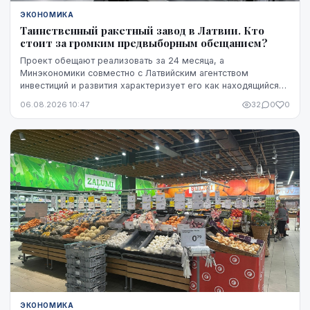
ЭКОНОМИКА
Таинственный ракетный завод в Латвии. Кто
стоит за громким предвыборным обещанием?
Проект обещают реализовать за 24 месяца, а
Минэкономики совместно с Латвийским агентством
инвестиций и развития характеризует его как находящийся
на "высокой стадии готовности". Однако публично не названы
06.08.2026 10:47
32
0
0
ни модель ракет, ни владелец технологий, ни
проектировщик завода. Неизвестно также, какая часть
необходимого финансирования уже обеспечена и на чем
основан прогноз экспорта.
ЭКОНОМИКА