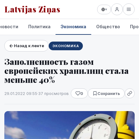
Latvijas Ziņas
▾
новости
Политика
Экономика
Общество
Про
Назад к ленте
ЭКОНОМИКА
Проекты и сервисы
Заполненность газом
Прогноз погоды
европейских хранилищ стала
меньше 40%
29.01.2022 09:55
·
37 просмотров
0
Сохранить