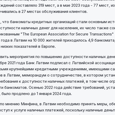
дений составляло 319 мест, а в мае 2023 года - 77 мест, из
чивались в 27 местах обслуживания клиентов.
, что банкоматы кредитных организаций стали основным ис
ступности наличных денег для населения, их число также с
кованным "The European Association for Secure Transactions"
 года в Латвии на 10 000 жителей приходилось 4,9 банкомата
 низких показателей в Европе.
ить мероприятия по повышению доступности наличных дене
ябре 2021 года Банк Латвии подписал с Латвийской ассоциац
ырьмя крупнейшими кредитными учреждениями, имеющими с
в в Латвии, меморандум о сотрудничестве, в котором уста
ебования к доступности наличных платежей, в том числе огр
и банкоматов. Осенью 2022 года действие требований, уст
было продлено до 1 января 2024 года.
, по мнению Минфина, в Латвии необходимо принять меры, о
ступ к услуге наличных платежей, поскольку наличные деньг