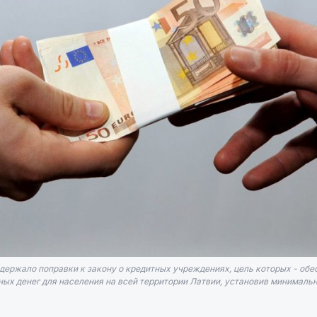
держало поправки к закону о кредитных учреждениях, цель которых - обе
ных денег для населения на всей территории Латвии, установив минималь