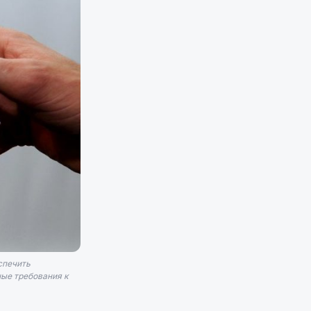
спечить
ные требования к