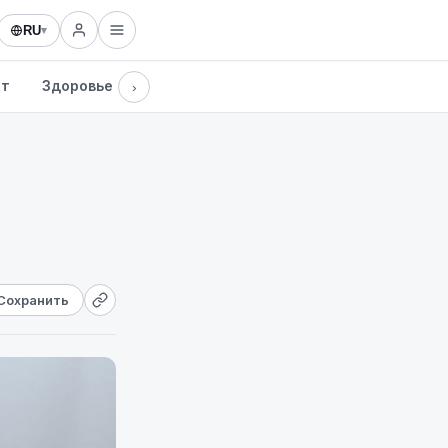
RU
▾
рт
Здоровье
Культура
Технологии
›
Сохранить