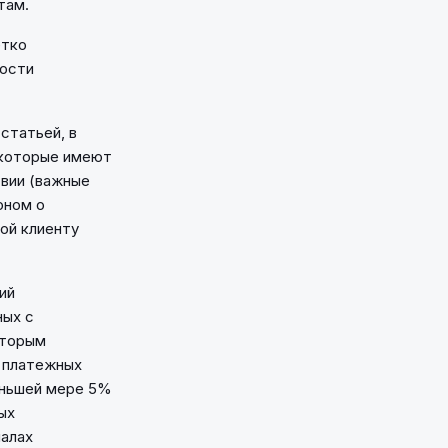
там.
етко
ности
статьей, в
 которые имеют
твии (важные
оном о
ой клиенту
ий
ных с
Вторым
и платежных
еньшей мере 5%
ых
иалах