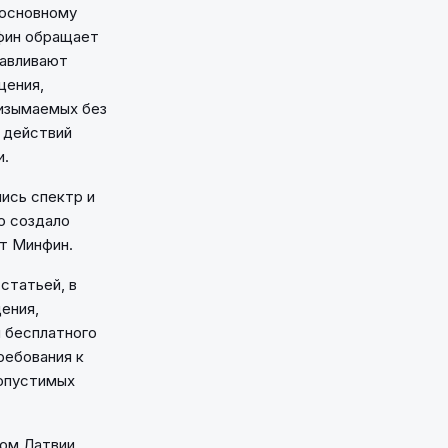
 основному
нфин обращает
навливают
щения,
 изымаемых без
 действий
и.
ись спектр и
о создало
ет Минфин.
статьей, в
ения,
я бесплатного
ребования к
допустимых
ком Латвии