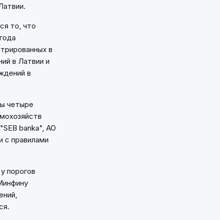
Латвии.
я то, что
года
стрированных в
ий в Латвии и
ждений в
ны четыре
омохозяйств
"SEB banka", АО
и с правилами
у порогов
Минфину
ений,
ся.