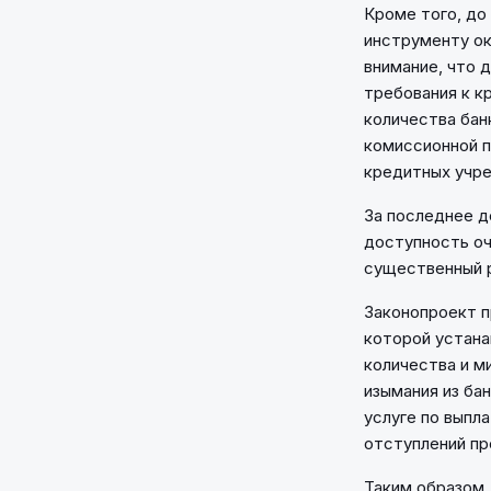
Кроме того, до
инструменту ок
внимание, что 
требования к к
количества бан
комиссионной п
кредитных учре
За последнее д
доступность оч
существенный р
Законопроект п
которой устана
количества и м
изымания из ба
услуге по выпл
отступлений пр
Таким образом,