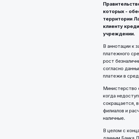
Правительство
которых - обе
территории Ла
клиенту креди
учреждении.
В аннотации к 
платежного сре
рост безналичн
согласно данны
платежи в сред
Министерство ф
когда недоступ
сокращается, в
филиалов и рас
наличные.
В целом с конц
данным Банка Л