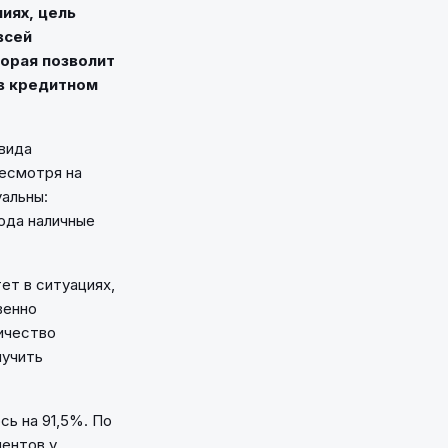
иях, цель
всей
торая позволит
 в кредитном
 вида
несмотря на
альны:
ода наличные
ет в ситуациях,
венно
ичество
лучить
сь на 91,5%. По
иентов у