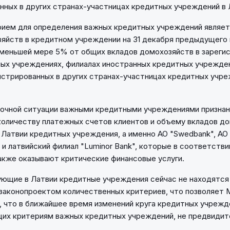
нных в других странах-участницах кредитных учреждений в 
ием для определения важных кредитных учреждений являетс
яйств в кредитном учреждении на 31 декабря предыдущего 
меньшей мере 5% от общих вкладов домохозяйств в зареги
ых учреждениях, филиалах иностранных кредитных учрежден
истрированных в других странах-участницах кредитных учре
ночной ситуации важными кредитными учреждениями призна
количеству платежных счетов клиентов и объему вкладов д
Латвии кредитных учреждения, а именно АО "Swedbank", АО 
" и латвийский филиал "Luminor Bank", которые в соответстви
акже оказывают критические финансовые услуги.
ющие в Латвии кредитные учреждения сейчас не находятся 
законопроектом количественных критериев, что позволяет 
, что в ближайшее время изменений круга кредитных учрежд
их критериям важных кредитных учреждений, не предвидит