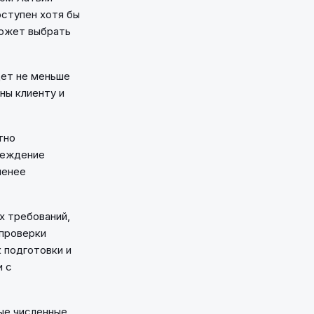
оступен хотя бы
может выбрать
дет не меньше
ны клиенту и
тно
реждение
менее
х требований,
 проверки
 подготовки и
и с
ные численные