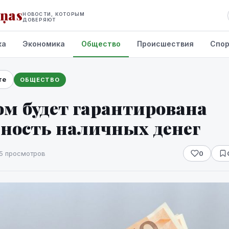
iņas
НОВОСТИ, КОТОРЫМ
ДОВЕРЯЮТ
ка
Экономика
Общество
Происшествия
Спо
те
ОБЩЕСТВО
м будет гарантирована
пность наличных денег
5 просмотров
0