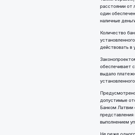
расстоянии от 
один обеспече
наличные деньг
Количество бан
установленного
действовать в 
Законопроекто
обеспечивает с
выдало платежн
установленного
Предусмотрено,
допустимые отс
Банком Латвии 
представления 
выполнением уп
Не реже одного