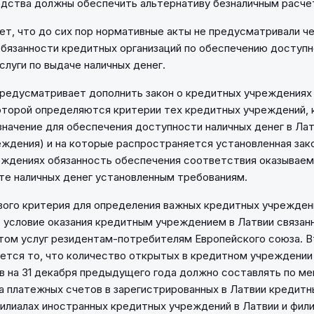
дства должны обеспечить альтернативу безналичным расче
т, что до сих пор нормативные акты не предусматривали ч
бязанности кредитных организаций по обеспечению доступ
слуги по выдаче наличных денег.
редусматривает дополнить закон о кредитных учреждениях 
оторой определяются критерии тех кредитных учреждений,
начение для обеспечения доступности наличных денег в Ла
ждения) и на которые распространяется установленная зак
ждениях обязанность обеспечения соответствия оказываем
ате наличных денег установленным требованиям.
вого критерия для определения важных кредитных учрежден
условие оказания кредитным учреждением в Латвии связан
том услуг резидентам-потребителям Европейского союза. 
ется то, что количество открытых в кредитном учреждени
в на 31 декабря предыдущего года должно составлять по м
а платежных счетов в зарегистрированных в Латвии кредитн
илиалах иностранных кредитных учреждений в Латвии и фил