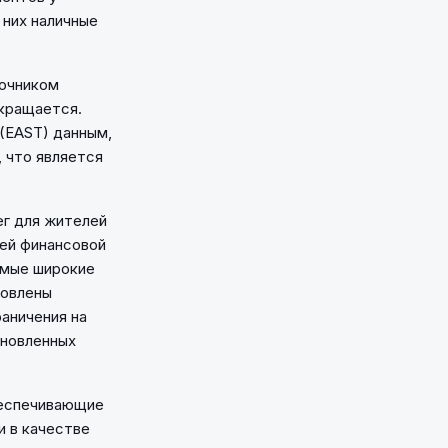
 них наличные
точником
окращается.
 (EAST) данным,
, что является
г для жителей
ией финансовой
амые широкие
новлены
аничения на
ановленных
беспечивающие
и в качестве