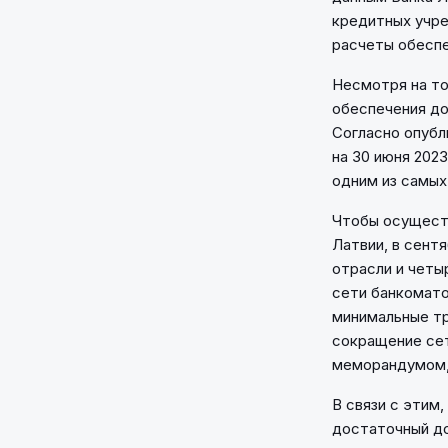
кредитных учреж
расчеты обеспе
Несмотря на то
обеспечения до
Согласно опубли
на 30 июня 2023
одним из самых
Чтобы осуществ
Латвии, в сент
отрасли и чет
сети банкомато
минимальные тр
сокращение сет
меморандумом, 
В связи с этим
достаточный до