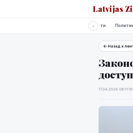
Latvijas Z
Все новости
Полити
‹
Назад к лен
Проекты и сервисы
Прогноз погоды
Законо
досту
17.04.2024 08:11
·
10