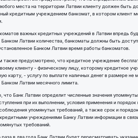
любого места на территории Латвии клиенту должен быть д
нный кредитным учреждением банкомат, в котором клиент 
и.
коматов важных кредитных учреждений в Латвии впредь бу
 Банком Латвии количества, банкоматы должны быть доступ
установленное Банком Латвии время работы банкоматов.
м также предусмотрено, что кредитное учреждение беспла
воему клиенту - физическому лицу, которому кредитное уч
ую карту, - услугу по выплате наличных денег в размере не 
 Банком Латвии месячного лимита.
 что Банк Латвии определит численные значения упомянуты
тупления при их выполнении, условия применения и порядок
соблюдения упомянутых требований, а также срок и порядок
кредитными учреждениями Банку Латвии информации в связ
омянутых требований.
 раза в два года Банк Латвии будет пересматривать указан