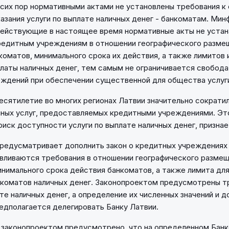
 сих пор нормативными актами не установлены требования к
азания услуги по выплате наличных денег - банкоматам. Ми
действующие в настоящее время нормативные акты не уста
редитным учреждениям в отношении географического разме
коматов, минимального срока их действия, а также лимитов
латы наличных денег, тем самым не ограничивается свобода
ждений при обеспечении существенной для общества услуг
есятилетие во многих регионах Латвии значительно сократил
ных услуг, предоставляемых кредитными учреждениями. Эт
иск доступности услуги по выплате наличных денег, призна
редусматривает дополнить закон о кредитных учреждениях 
вливаются требования в отношении географического размещ
инимального срока действия банкоматов, а также лимита дл
нкоматов наличных денег. Законопроектом предусмотрены т
ате наличных денег, а определение их численных значений и 
едполагается делегировать Банку Латвии.
 законопроектом предусмотрено, что на определенном Бан