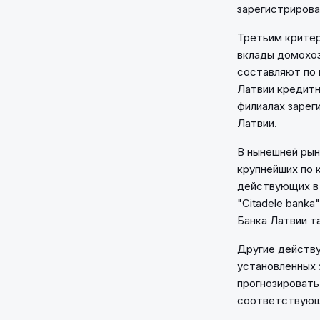
зарегистрирова
Третьим критер
вклады домохоз
составляют по 
Латвии кредитн
филиалах зарег
Латвии.
В нынешней ры
крупнейших по 
действующих в 
"Citadele banka
Банка Латвии т
Другие действу
установленных 
прогнозировать
соответствующ