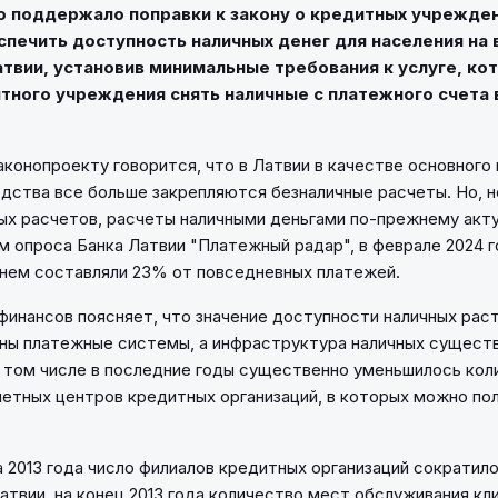
 поддержало поправки к закону о кредитных учрежден
спечить доступность наличных денег для населения на 
твии, установив минимальные требования к услуге, ко
тного учреждения снять наличные с платежного счета
законопроекту говорится, что в Латвии в качестве основного
дства все больше закрепляются безналичные расчеты. Но, 
ых расчетов, расчеты наличными деньгами по-прежнему акту
м опроса Банка Латвии "Платежный радар", в феврале 2024 г
нем составляли 23% от повседневных платежей.
инансов поясняет, что значение доступности наличных раст
ны платежные системы, а инфраструктура наличных сущест
 том числе в последние годы существенно уменьшилось кол
четных центров кредитных организаций, в которых можно по
а 2013 года число филиалов кредитных организаций сократило
атвии, на конец 2013 года количество мест обслуживания кл