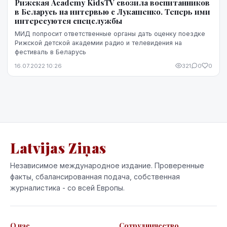
Рижская Academy KidsTV свозила воспитанников
в Беларусь на интервью с Лукашенко. Теперь ими
интересуются спецслужбы
МИД попросит ответственные органы дать оценку поездке
Рижской детской академии радио и телевидения на
фестиваль в Беларусь
16.07.2022 10:26
321
0
0
Latvijas Ziņas
Независимое международное издание. Проверенные
факты, сбалансированная подача, собственная
журналистика - со всей Европы.
О нас
Сотрудничество