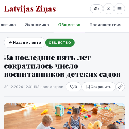
Latvijas Ziņas
▾
олитика
Экономика
Общество
Происшествия
Назад к ленте
ОБЩЕСТВО
Проекты и сервисы
За последние пять лет
Прогноз погоды
сократилось число
воспитанников детских садов
30.12.2024 12:01
·
193 просмотров
0
Сохранить