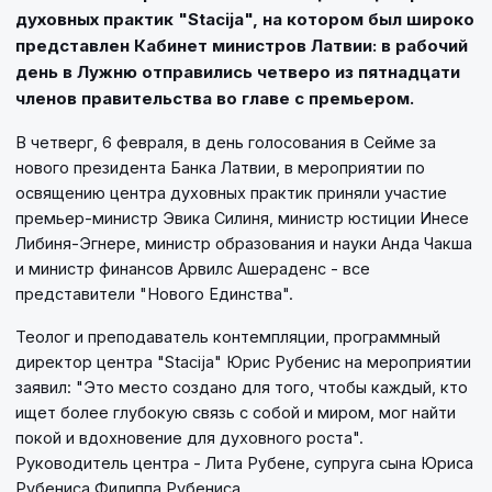
духовных практик "Stacija", на котором был широко
представлен Кабинет министров Латвии: в рабочий
день в Лужню отправились четверо из пятнадцати
членов правительства во главе с премьером.
В четверг, 6 февраля, в день голосования в Сейме за
нового президента Банка Латвии, в мероприятии по
освящению центра духовных практик приняли участие
премьер-министр Эвика Силиня, министр юстиции Инесе
Либиня-Эгнере, министр образования и науки Анда Чакша
и министр финансов Арвилс Ашераденс - все
представители "Нового Единства".
Теолог и преподаватель контемпляции, программный
директор центра "Stacija" Юрис Рубенис на мероприятии
заявил: "Это место создано для того, чтобы каждый, кто
ищет более глубокую связь с собой и миром, мог найти
покой и вдохновение для духовного роста".
Руководитель центра - Лита Рубене, супруга сына Юриса
Рубениса Филиппа Рубениса.