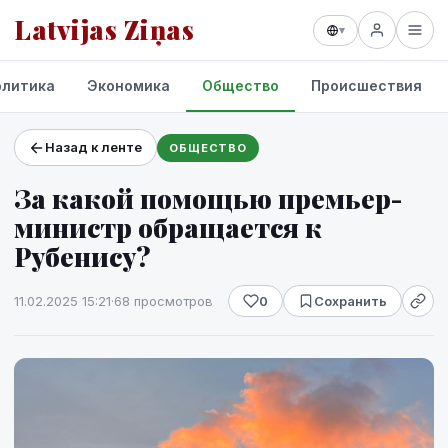
Latvijas Ziņas
▾
олитика
Экономика
Общество
Происшествия
Назад к ленте
ОБЩЕСТВО
Проекты и сервисы
За какой помощью премьер-
Прогноз погоды
министр обращается к
Рубенису?
11.02.2025 15:21
·
68 просмотров
0
Сохранить