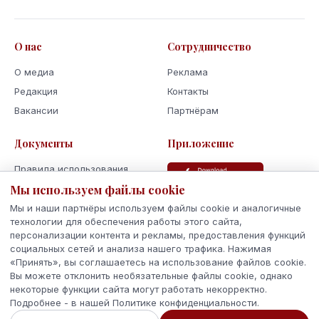
О нас
Сотрудничество
О медиа
Реклама
Редакция
Контакты
Вакансии
Партнёрам
Документы
Приложение
Правила использования
Мы используем файлы cookie
Политика
конфиденциальности
Мы и наши партнёры используем файлы cookie и аналогичные
Использование cookie
технологии для обеспечения работы этого сайта,
персонализации контента и рекламы, предоставления функций
Кодекс поведения и этики
социальных сетей и анализа нашего трафика. Нажимая
«Принять», вы соглашаетесь на использование файлов cookie.
Вы можете отклонить необязательные файлы cookie, однако
некоторые функции сайта могут работать некорректно.
Подробнее - в нашей Политике конфиденциальности.
© 2026 Latvijas Ziņas. Все права защищены.