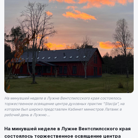
На минувшей неделе в Лужне Вентспилсского края состоялось
торжественное освящение центра духовных практик "Stacija", на
котором был широко представлен Кабинет министров Латвии: в
рабочий день в Лужню ...
На минувшей неделе в Лужне Вентспилсского края
состоялось торжественное освящение центра