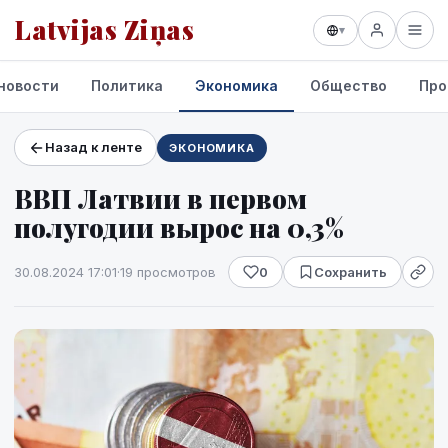
Latvijas Ziņas
▾
новости
Политика
Экономика
Общество
Про
Назад к ленте
ЭКОНОМИКА
Проекты и сервисы
ВВП Латвии в первом
Прогноз погоды
полугодии вырос на 0,3%
30.08.2024 17:01
·
19 просмотров
0
Сохранить