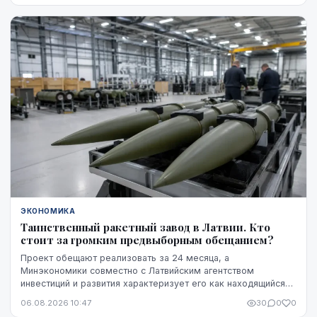
например, в Бельгии.
ЭКОНОМИКА
Таинственный ракетный завод в Латвии. Кто
стоит за громким предвыборным обещанием?
Проект обещают реализовать за 24 месяца, а
Минэкономики совместно с Латвийским агентством
инвестиций и развития характеризует его как находящийся
на "высокой стадии готовности". Однако публично не названы
06.08.2026 10:47
30
0
0
ни модель ракет, ни владелец технологий, ни