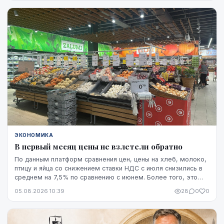
проектировщик завода. Неизвестно также, какая часть
необходимого финансирования уже обеспечена и на чем
основан прогноз экспорта.
ЭКОНОМИКА
В первый месяц цены не взлетели обратно
По данным платформ сравнения цен, цены на хлеб, молоко,
птицу и яйца со снижением ставки НДС с июля снизились в
среднем на 7,5% по сравнению с июнем. Более того, это
снижение оказалось устойчивым, по крайней мере, на
05.08.2026 10:39
28
0
0
данный момент - до начала августа.