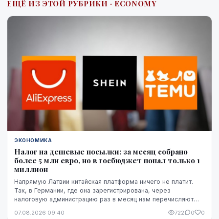
ЕЩЁ ИЗ ЭТОЙ РУБРИКИ · ECONOMY
ЭКОНОМИКА
Налог на дешевые посылки: за месяц собрано
более 5 млн евро, но в госбюджет попал только 1
миллион
Напрямую Латвии китайская платформа ничего не платит.
Так, в Германии, где она зарегистрирована, через
налоговую администрацию раз в месяц нам перечисляют
этот НДС, а импортную пошлину китайская платформа
07.08.2026 09:40
722
0
0
платит в той стране, где товар предъявляется таможне,