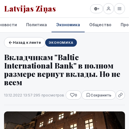
Latvijas Ziņas
▾
новости
Политика
Экономика
Общество
Про
Назад к ленте
ЭКОНОМИКА
Проекты и сервисы
Вкладчикам "Baltic
Прогноз погоды
International Bank" в полном
размере вернут вклады. Но не
всем
13.12.2022 13:57
·
295 просмотров
0
Сохранить