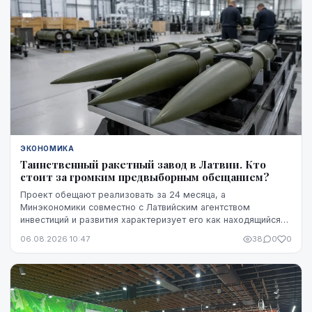
ЭКОНОМИКА
Таинственный ракетный завод в Латвии. Кто
стоит за громким предвыборным обещанием?
Проект обещают реализовать за 24 месяца, а
Минэкономики совместно с Латвийским агентством
инвестиций и развития характеризует его как находящийся
на "высокой стадии готовности". Однако публично не названы
06.08.2026 10:47
38
0
0
ни модель ракет, ни владелец технологий, ни
проектировщик завода. Неизвестно также, какая часть
необходимого финансирования уже обеспечена и на чем
основан прогноз экспорта.