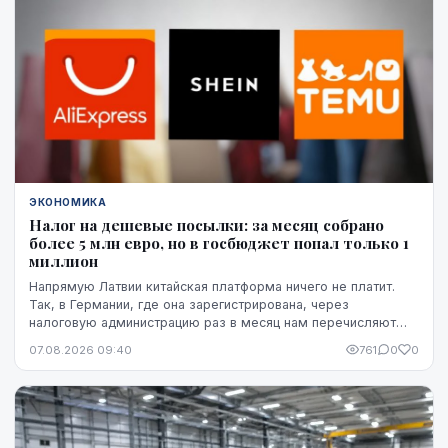
ЭКОНОМИКА
Налог на дешевые посылки: за месяц собрано
более 5 млн евро, но в госбюджет попал только 1
миллион
Напрямую Латвии китайская платформа ничего не платит.
Так, в Германии, где она зарегистрирована, через
налоговую администрацию раз в месяц нам перечисляют
этот НДС, а импортную пошлину китайская платформа
07.08.2026 09:40
761
0
0
платит в той стране, где товар предъявляется таможне,
например, в Бельгии.