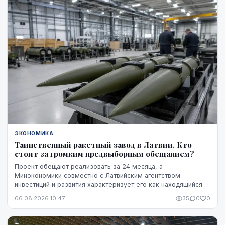
ЭКОНОМИКА
Таинственный ракетный завод в Латвии. Кто
стоит за громким предвыборным обещанием?
Проект обещают реализовать за 24 месяца, а
Минэкономики совместно с Латвийским агентством
инвестиций и развития характеризует его как находящийся
на "высокой стадии готовности". Однако публично не названы
06.08.2026 10:47
35
0
0
ни модель ракет, ни владелец технологий, ни
проектировщик завода. Неизвестно также, какая часть
необходимого финансирования уже обеспечена и на чем