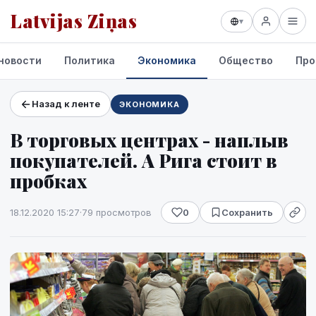
Latvijas Ziņas
▾
новости
Политика
Экономика
Общество
Про
Назад к ленте
ЭКОНОМИКА
Проекты и сервисы
В торговых центрах - наплыв
Прогноз погоды
покупателей. А Рига стоит в
пробках
18.12.2020 15:27
·
79 просмотров
0
Сохранить