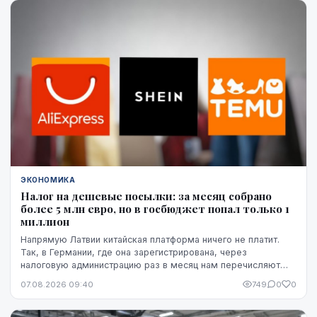
ЭКОНОМИКА
Налог на дешевые посылки: за месяц собрано
более 5 млн евро, но в госбюджет попал только 1
миллион
Напрямую Латвии китайская платформа ничего не платит.
Так, в Германии, где она зарегистрирована, через
налоговую администрацию раз в месяц нам перечисляют
этот НДС, а импортную пошлину китайская платформа
07.08.2026 09:40
749
0
0
платит в той стране, где товар предъявляется таможне,
например, в Бельгии.