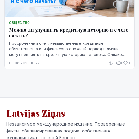
ОБЩЕСТВО
Можно ли улучшить кредитную историю и с чего
начать?
Просроченный счёт, невыполненные кредитные
обязательства или финансово сложный период в жизни
могут повлиять на кредитную историю человека. Однако
негативная запись не означает, что ситуацию уже
05.08.2026 10:27
33
0
0
невозможно изменить. Кредитную историю можно
постепенно улучшить, но для этого потребуются время,
регулярное выполнение обязательств и продуманные
действия.
Latvijas Ziņas
Независимое международное издание. Проверенные
факты, сбалансированная подача, собственная
журналистика - со всей Европы.