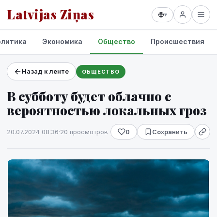
Latvijas Ziņas
▾
олитика
Экономика
Общество
Происшествия
Назад к ленте
ОБЩЕСТВО
Проекты и сервисы
В субботу будет облачно с
Прогноз погоды
вероятностью локальных гроз
20.07.2024 08:36
·
20 просмотров
0
Сохранить