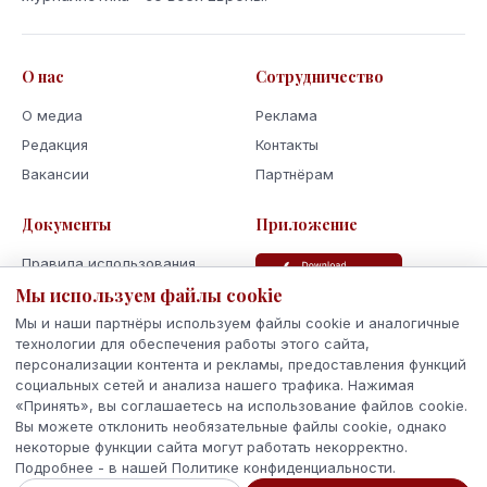
О нас
Сотрудничество
О медиа
Реклама
Редакция
Контакты
Вакансии
Партнёрам
Документы
Приложение
Правила использования
Мы используем файлы cookie
Политика
конфиденциальности
Мы и наши партнёры используем файлы cookie и аналогичные
Использование cookie
технологии для обеспечения работы этого сайта,
персонализации контента и рекламы, предоставления функций
Кодекс поведения и этики
социальных сетей и анализа нашего трафика. Нажимая
«Принять», вы соглашаетесь на использование файлов cookie.
Вы можете отклонить необязательные файлы cookie, однако
некоторые функции сайта могут работать некорректно.
Подробнее - в нашей Политике конфиденциальности.
© 2026 Latvijas Ziņas. Все права защищены.