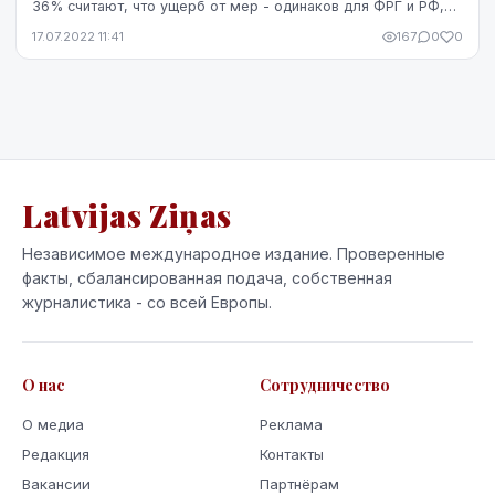
36% считают, что ущерб от мер - одинаков для ФРГ и РФ,
следует из исследования социнститута Insa...
17.07.2022 11:41
167
0
0
Latvijas Ziņas
Независимое международное издание. Проверенные
факты, сбалансированная подача, собственная
журналистика - со всей Европы.
О нас
Сотрудничество
О медиа
Реклама
Редакция
Контакты
Вакансии
Партнёрам