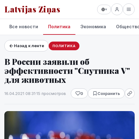
Latvijas Ziņas
▾
Все новости
Политика
Экономика
Обществ
Назад к ленте
ПОЛИТИКА
Проекты и сервисы
В России заявили об
Прогноз погоды
эффективности "Спутника V"
для животных
16.04.2021 08:31
·
15 просмотров
0
Сохранить